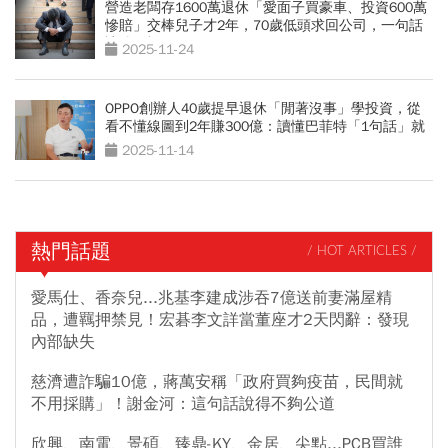
營造老闆存1600萬退休「愛面子買豪車、投資600萬
慘賠」交棒兒子才2年，70歲低頭求回公司，一句話
讓他醒悟
2025-11-24
OPPO創辦人40歲提早退休「閒著沒事」學投資，從
看不懂線圖到2年賺300億：讀懂巴菲特「1句話」就
夠了
2025-11-14
熱門話題
/ HOT ARTICLES /
愛馬仕、香奈兒...兆基李建成涉吞7億送前妻滿屋精
品，遭羈押禁見！宏碁李文詳當董座才2天閃辭：發現
內部缺失
慈濟遭詐騙10億，蔣萬安稱「政府買夠疫苗，民間就
不用採購」！謝金河：這句話說得不夠公道
欣興、南電、景碩、臻鼎-KY、金居、尖點...PCB買誰