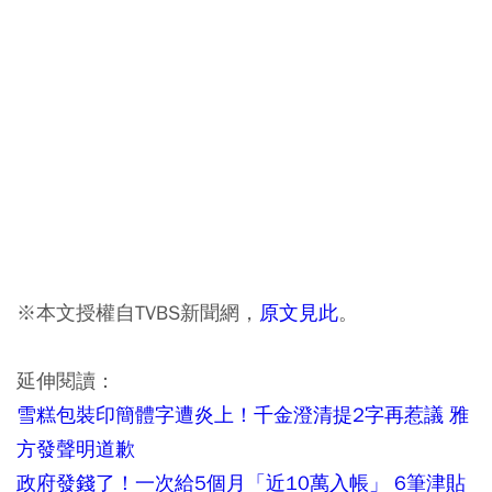
※本文授權自TVBS新聞網，
原文見此
。
延伸閱讀：
雪糕包裝印簡體字遭炎上！千金澄清提2字再惹議 雅
方發聲明道歉
政府發錢了！一次給5個月「近10萬入帳」 6筆津貼