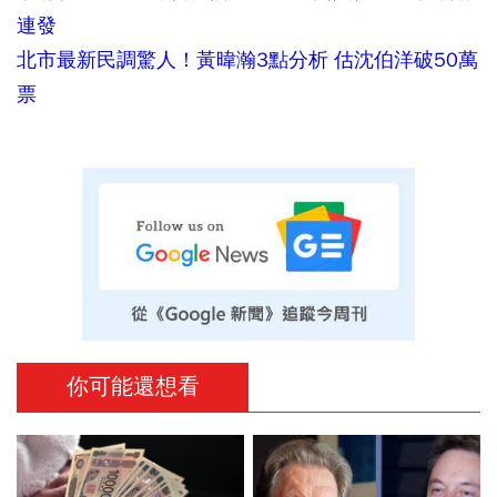
連發
北市最新民調驚人！黃暐瀚3點分析 估沈伯洋破50萬
票
你可能還想看