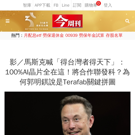
0
熱門：
月配息etf
勞保退休金
00939
勞保年金試算
存股名單
影／馬斯克喊「得台灣者得天下」：
100%AI晶片全在這！將合作聯發科？為
何郭明錤說是Terafab關鍵拼圖