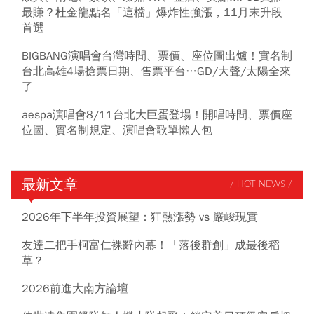
最賺？杜金龍點名「這檔」爆炸性強漲，11月末升段
首選
BIGBANG演唱會台灣時間、票價、座位圖出爐！實名制
台北高雄4場搶票日期、售票平台…GD/大聲/太陽全來
了
aespa演唱會8/11台北大巨蛋登場！開唱時間、票價座
位圖、實名制規定、演唱會歌單懶人包
最新文章
/ HOT NEWS /
2026年下半年投資展望：狂熱漲勢 vs 嚴峻現實
友達二把手柯富仁裸辭內幕！「落後群創」成最後稻
草？
2026前進大南方論壇