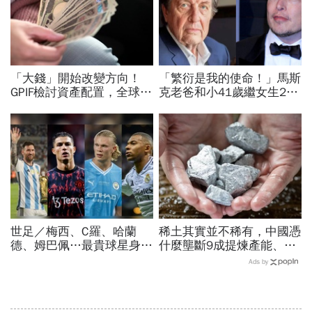
「大錢」開始改變方向！
「繁衍是我的使命！」馬斯
GPIF檢討資產配置，全球資
克老爸和小41歲繼女生2
金流向恐迎重大變局
胎 繼妹變繼母讓馬斯克爆
氣：邪惡
世足／梅西、C羅、哈蘭
稀土其實並不稀有，中國憑
德、姆巴佩…最貴球星身價
什麼壟斷9成提煉產能、掐
73億！選手排行出爐，法
住川普脖子？洪財隆解析：
Ads by
國560億是墊底球隊77倍
美中角力下，台灣最該擔心
的事