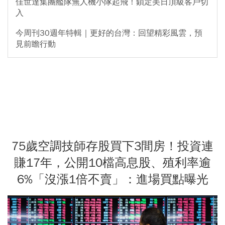
佳世達集團艦隊無人機小隊起飛！鎖定美日頂級客戶切
入
今周刊30週年特輯｜更好的台灣：回望精彩風雲，預
見前瞻行動
75歲空調技師存股買下3間房！投資連
賺17年，公開10檔高息股、殖利率逾
6%「沒漲1倍不賣」：進場買點曝光