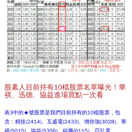
股素人目前持有10檔股票名單曝光！華
祺、迅德、協益進場買點一次看
表3中的★號股票是我們目前持有的10檔股票，包
含：精技(2414)、互盛電(2433)、增你強(3028)、華
祺(5015)、協益(5356)、鎰勝(6115)、亞弘電