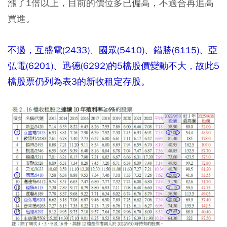
漲了1倍以上，目前的價位多已偏高，不適合再追高
買進。
不過，互盛電(2433)、國眾(5410)、鎰勝(6115)、亞
弘電(6201)、迅德(6292)的5檔股價變動不大，故此5
檔股票仍列為表3的新收租定存股。