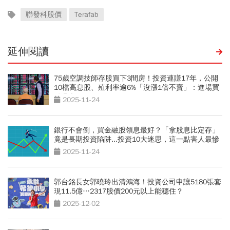
聯發科股價
Terafab
延伸閱讀
75歲空調技師存股買下3間房！投資連賺17年，公開
10檔高息股、殖利率逾6%「沒漲1倍不賣」：進場買
點曝光
2025-11-24
銀行不會倒，買金融股領息最好？「拿股息比定存」
竟是長期投資陷阱...投資10大迷思，這一點害人最慘
2025-11-24
郭台銘長女郭曉玲出清鴻海！投資公司申讓5180張套
現11.5億…2317股價200元以上能穩住？
2025-12-02