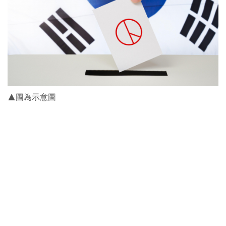
▲圖為示意圖