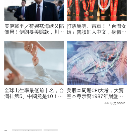
美伊戰爭／荷姆茲海峽又陷
打趴馬雲、雷軍！「台灣女
僵局！伊朗要美賠款，川普
婿」曾讀師大中文，身價飆
打「經濟戰」稱低調處理…
2.9兆...每年都到陽明山祈
油價升破84美元
福點燈，資助千萬推廣道教
全球出生率最低前十名，台
美股本周迎CPI大考，大賣
灣排第5、中國竟是10！亞
空本尊示警1987年崩盤恐
洲4國入榜「無聲危機」，
重演…美國彈藥告急，限時
Ads by
經濟壓力成天然避孕藥？
21天提增產計畫│全球瞭
望