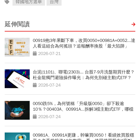
韓國地方選舉
台灣
延伸閱讀
00919抱3年果斷下車，改買0050+00981A+0052...達
人看這組合為何搖頭？追報酬率換股「最大陷阱」
2026-07-21
台泥(1101)、聯電(2303)... 台股7-9月洗盤期買什麼？
杜金龍獨門避險操作曝光：為何先別碰主動式ETF？
2026-07-24
0050跌5%，為何號稱「升級版0050」卻下殺逾
10％？00403A、00991A...拆解3檔主動式ETF，哪檔
最抗跌？
2026-07-24
00981A、00991A更賺，幹嘛買0050！看績效買股穩