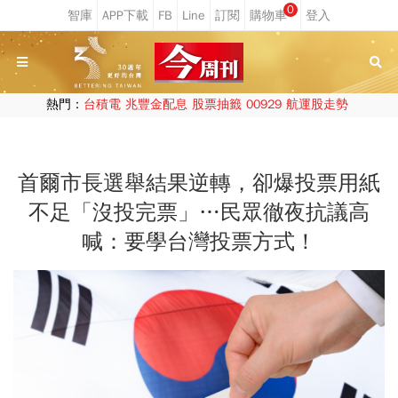
0
熱門：
台積電
兆豐金配息
股票抽籤
00929
航運股走勢
首爾市長選舉結果逆轉，卻爆投票用紙
不足「沒投完票」…民眾徹夜抗議高
喊：要學台灣投票方式！