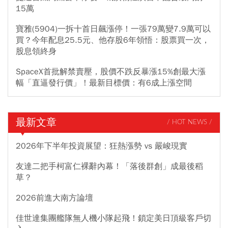
15萬
寶雅(5904)一拆十首日飆漲停！一張79萬變7.9萬可以
買？今年配息25.5元、他存股6年領悟：股票買一次，
股息領終身
SpaceX首批解禁賣壓，股價不跌反暴漲15%創最大漲
幅「直逼發行價」！最新目標價：有6成上漲空間
最新文章
/ HOT NEWS /
2026年下半年投資展望：狂熱漲勢 vs 嚴峻現實
友達二把手柯富仁裸辭內幕！「落後群創」成最後稻
草？
2026前進大南方論壇
佳世達集團艦隊無人機小隊起飛！鎖定美日頂級客戶切