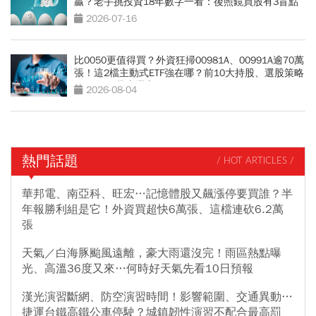
贏？老手挑投資18年數字一看：後照鏡買股有3盲點
2026-07-16
比0050更值得買？外資狂掃00981A、00991A逾70萬
張！這2檔主動式ETF強在哪？前10大持股、選股策略
PK：短線暴賺選它
2026-08-04
熱門話題
/ HOT ARTICLES /
華邦電、南亞科、旺宏…記憶體股又飆漲停要買誰？半
年報勝利組是它！外資買超快6萬張、這檔連砍6.2萬
張
天氣／白海豚颱風遠離，豪大雨還沒完！雨區熱點曝
光、高溫36度又來…何時好天氣先看10日預報
漢光演習斷網、防空演習時間！影響範圍、交通異動…
捷運台鐵高鐵公車停駛？城鎮韌性演習不配合最高罰