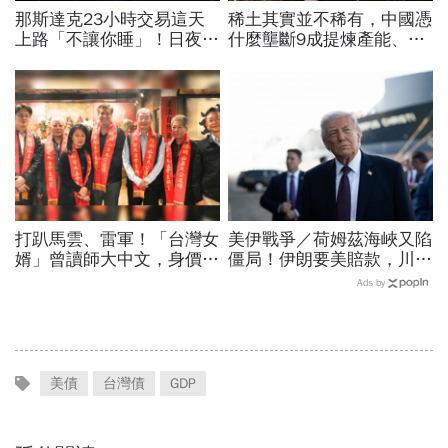
那斯達克23小時交易這天
稀土其實並不稀有，中國憑
上路「不讓你睡」！日夜盤
什麼壟斷9成提煉產能、掐
時間、新舊制差異…圈內人
住川普脖子？洪財隆解析：
喊：下單前注意一風險
美中角力下，台灣最該擔心
的事
打趴馬雲、雷軍！「台灣女
美伊戰爭／荷姆茲海峽又陷
婿」曾讀師大中文，身價飆
僵局！伊朗要美賠款，川普
2.9兆...每年都到陽明山祈
打「經濟戰」稱低調處理…
Ads by
福點燈，資助千萬推廣道教
油價升破84美元
美債
台灣債
GDP