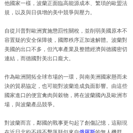
他國家一樣，波蘭正面臨高能源成本、繁瑣的歐盟法
規，以及與日俱增的美中競爭與壓力。
自從川普對歐洲實施懲罰性關稅，並削弱美國原本不
容置疑的安全保障後，國際秩序正加速解體。波蘭對
美國的出口不多，但汽車產業及整體經濟與德國密切
連結，而德國對美出口龐大。
作為歐洲開拓全球市場的一環，與南美洲國家懸而未
決的貿易協定，也可能對波蘭造成負面影響。由這些
國家進口的便宜禽肉與穀物，將在波蘭國內及歐洲市
場，與波蘭產品競爭。
對波蘭而言，鄰國的戰事更勾起了創傷記憶，這顯現
在近日北約不得不擊落疑似來自
俄羅斯
的無人機群。