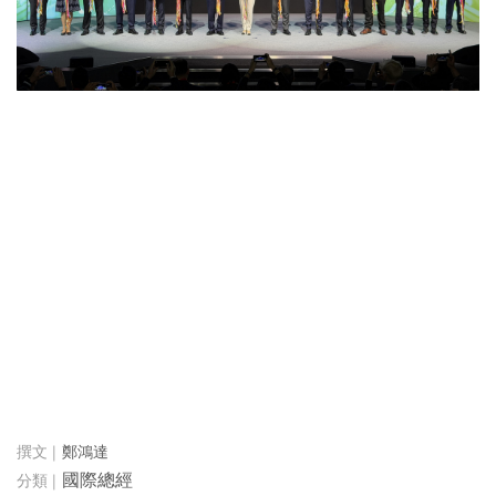
鄭鴻達
國際總經