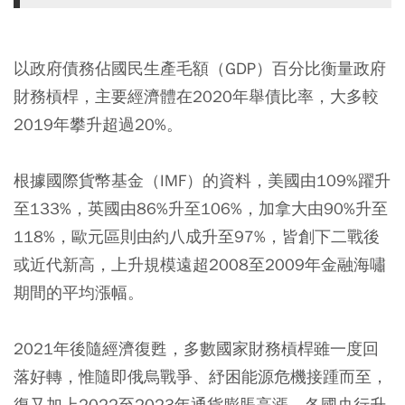
以政府債務佔國民生產毛額（GDP）百分比衡量政府
財務槓桿，主要經濟體在2020年舉債比率，大多較
2019年攀升超過20%。
根據國際貨幣基金（IMF）的資料，美國由109%躍升
至133%，英國由86%升至106%，加拿大由90%升至
118%，歐元區則由約八成升至97%，皆創下二戰後
或近代新高，上升規模遠超2008至2009年金融海嘯
期間的平均漲幅。
2021年後隨經濟復甦，多數國家財務槓桿雖一度回
落好轉，惟隨即俄烏戰爭、紓困能源危機接踵而至，
復又加上2022至2023年通貨膨脹高漲、各國央行升