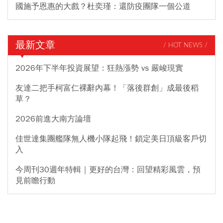
國施予恩惠的大戲？杜奕瑾：還防疫團隊一個公道
最新文章
/ HOT NEWS /
2026年下半年投資展望：狂熱漲勢 vs 嚴峻現實
友達二把手柯富仁裸辭內幕！「落後群創」成最後稻
草？
2026前進大南方論壇
佳世達集團艦隊無人機小隊起飛！鎖定美日頂級客戶切
入
今周刊30週年特輯｜更好的台灣：回望精彩風雲，預
見前瞻行動