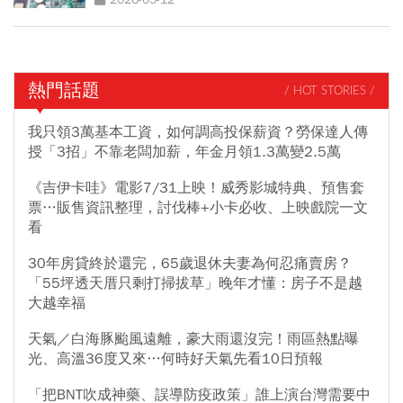
熱門話題
/ HOT STORIES /
我只領3萬基本工資，如何調高投保薪資？勞保達人傳
授「3招」不靠老闆加薪，年金月領1.3萬變2.5萬
《吉伊卡哇》電影7/31上映！威秀影城特典、預售套
票…販售資訊整理，討伐棒+小卡必收、上映戲院一文
看
30年房貸終於還完，65歲退休夫妻為何忍痛賣房？
「55坪透天厝只剩打掃拔草」晚年才懂：房子不是越
大越幸福
天氣／白海豚颱風遠離，豪大雨還沒完！雨區熱點曝
光、高溫36度又來…何時好天氣先看10日預報
「把BNT吹成神藥、誤導防疫政策」誰上演台灣需要中