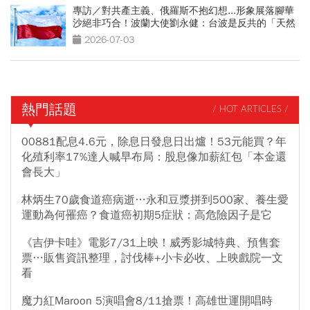
專訪／對共產主義、俄羅斯不抱幻想...形象展落腳華
沙絕非巧合！波蘭大使劉永健：台波是反共的「天然
夥伴」
2026-07-03
熱門話題
/ HOT ARTICLES /
00881配息4.6元，除息日發息日出爐！53元能買？年
化殖利率17%達人喊早布局：股息像加薪紅包「本金還
會長大」
林炳生70歲食道癌病逝…永和豆漿拼到500家、養生愛
運動為何罹癌？食道癌初期5症狀：高危險因子是它
《吉伊卡哇》電影7/31上映！威秀影城特典、預售套
票…販售資訊整理，討伐棒+小卡必收、上映戲院一文
看
魔力紅Maroon 5演唱會8/11搶票！高雄世運開唱時