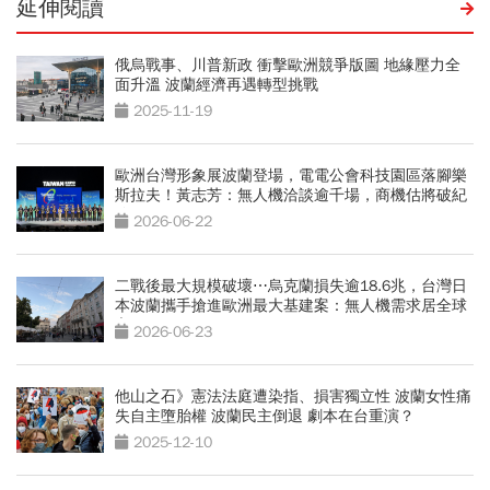
延伸閱讀
俄烏戰事、川普新政 衝擊歐洲競爭版圖 地緣壓力全
面升溫 波蘭經濟再遇轉型挑戰
2025-11-19
歐洲台灣形象展波蘭登場，電電公會科技園區落腳樂
斯拉夫！黃志芳：無人機洽談逾千場，商機估將破紀
錄
2026-06-22
二戰後最大規模破壞⋯烏克蘭損失逾18.6兆，台灣日
本波蘭攜手搶進歐洲最大基建案：無人機需求居全球
之冠
2026-06-23
他山之石》憲法法庭遭染指、損害獨立性 波蘭女性痛
失自主墮胎權 波蘭民主倒退 劇本在台重演？
2025-12-10