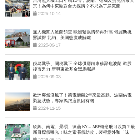
台灣無人機出口年增10倍，波蘭、德國及捷克佔最大
宗！為何中東歐對台大採購？不只為了烏克蘭
2025-10-14
無人機闖入波蘭領空 歐洲緊張情勢再升高 俄羅斯挑
釁試探 北約、美國態度成關鍵
2025-09-17
俄烏戰爭、關稅戰下 全球供應鏈東移聚焦波蘭 歐股
後市乏力 新興東歐基金黑馬崛起
2025-09-03
歐洲突然沒風了！德電價飆2年來最高點、波蘭供電
緊急狀態，專家揭跟這原因有關
2024-11-15
欣興、南電、景碩、臻鼎-KY... ABF概念股可以買？最
新目標價曝光！味之素漲價助攻，製程意外和「味
精」有關
2026-05-12