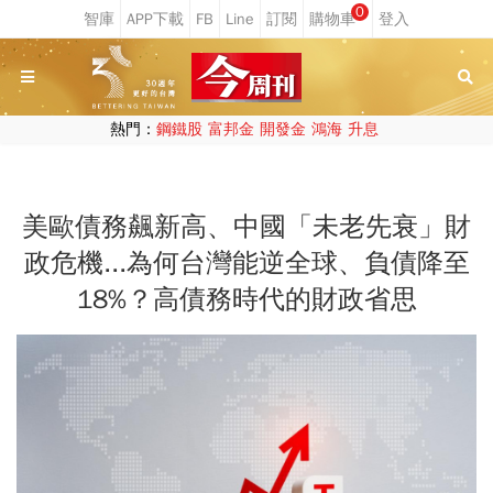
0
熱門：
鋼鐵股
富邦金
開發金
鴻海
升息
美歐債務飆新高、中國「未老先衰」財
政危機...為何台灣能逆全球、負債降至
18%？高債務時代的財政省思