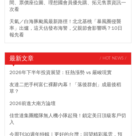
間、票價座位圖、理想國會員優先購、拓元售票資訊一
次看
天氣／白海豚颱風最新路徑！北北基桃「暴風圈侵襲
率」出爐，這天估發布海警，父親節會影響嗎？10日
報先看
最新文章
/ HOT NEWS /
2026年下半年投資展望：狂熱漲勢 vs 嚴峻現實
友達二把手柯富仁裸辭內幕！「落後群創」成最後稻
草？
2026前進大南方論壇
佳世達集團艦隊無人機小隊起飛！鎖定美日頂級客戶切
入
今周刊30週年特輯｜更好的台灣：回望精彩風雲，預