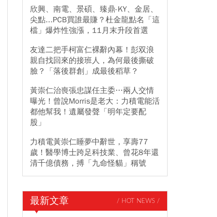
欣興、南電、景碩、臻鼎-KY、金居、
尖點...PCB買誰最賺？杜金龍點名「這
檔」爆炸性強漲，11月末升段首選
友達二把手柯富仁裸辭內幕！彭双浪
親自找回來的接班人，為何最後撕破
臉？「落後群創」成最後稻草？
黃崇仁治喪張忠謀任主委…兩人交情
曝光！曾說Morris是老大：力積電能活
都他幫我！遺屬發聲「明年定要配
股」
力積電黃崇仁睡夢中辭世，享壽77
歲！醫學博士跨足科技業、曾花8年還
清千億債務，搏「九命怪貓」稱號
最新文章
/ HOT NEWS /