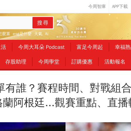
搜尋
怎麼算
esg是什麼
天氣
AI
生活
今周大耳朵 Podcast
富足今周起
幸福熟
存股助理
今周學堂
訂購優惠
活動報名
單有誰？賽程時間、對戰組
蘭阿根廷...觀賽重點、直