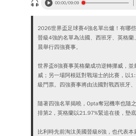
00:00
/09:09
2026世界盃足球賽4強名單出爐！有哪
晉級4強的名單為法國、西班牙、英格蘭、阿
晨舉行四強賽事。
世界盃8強賽事英格蘭成功逆轉挪威，並
威；另一場阿根廷對戰瑞士的比賽，以1:
級門票。四強賽事將由法國對戰西班牙、
隨著四強名單揭曉，Opta奪冠機率也隨之更
排第2，英格蘭以21.97%緊追在後，墊
比利時先前淘汰美國晉級8強，也代表本