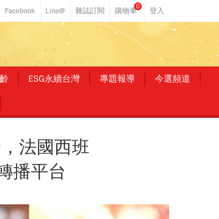
0
齡
ESG永續台灣
專題報導
今選頻道
合，法國西班
播轉播平台