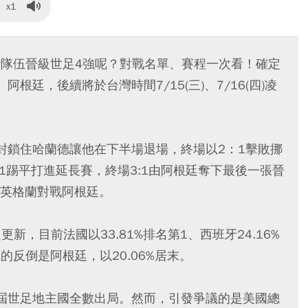
x1
些隊伍晉級世足4強呢？對戰名單、賽程一次看！確定
根廷，後續將於台灣時間7/15(三)、7/16(四)凌
封鎖住哈蘭德讓他在下半場退場，終場以2：1擊敗挪
1踢平打進延長賽，終場3:1由阿根廷奪下最後一張晉
英格蘭對戰阿根廷。
新，目前法國以33.81%排名第1、西班牙24.16%
底的反倒是阿根廷，以20.06%居末。
屆世足地主國全數出局。然而，引發爭議的是美國總