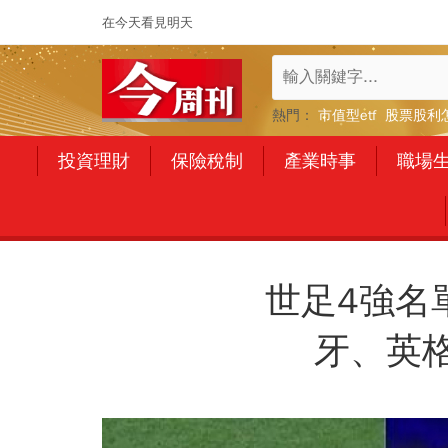
在今天看見明天
熱門：
市值型etf
股票股利
投資理財
保險稅制
產業時事
職場
世足4強名
牙、英格