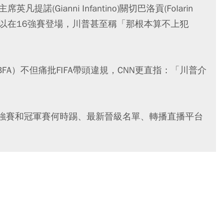
諾(Gianni Infantino)關切巴洛貢(Folarin
貢得以在16強賽登場，川普甚至稱「那根本算不上犯
A）不但痛批FIFA帶頭違規，CNN更直指：「川普介
4強賽和冠軍賽何時踢、最新晉級名單、轉播直播平台