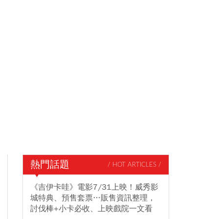
熱門話題
/ HOT ARTICLES /
《吉伊卡哇》電影7/31上映！威秀影
城特典、預售套票…販售資訊整理，
討伐棒+小卡必收、上映戲院一文看