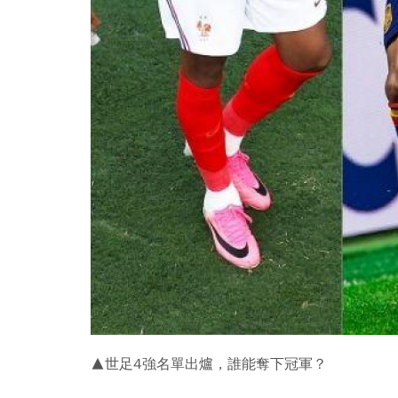
▲世足4強名單出爐，誰能奪下冠軍？