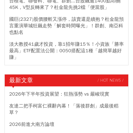
台積電、聯發科、聯電、群創...台股飆逾1400點叩關
45K，V型反轉來了？杜金龍先挑2檔「便當股」
國巨(2327)股價腰斬又漲停，該賣還是續抱？杜金龍預
言重演華城狂飆走勢「解套時間曝光」！群創、南亞科
也點名
淡大教授41歲才投資，靠1招年賺15％！小資族「勝率
最高」ETF配置法公開：0050搭配這1種「越簡單越好
賺」
最新文章
/ HOT NEWS /
2026年下半年投資展望：狂熱漲勢 vs 嚴峻現實
友達二把手柯富仁裸辭內幕！「落後群創」成最後稻
草？
2026前進大南方論壇