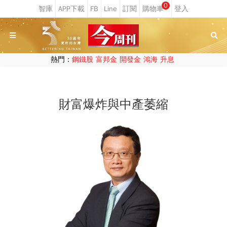
0
熱門：
鋼鐵股
富邦金
開發金
鴻海
升息
財富爆炸與中產萎縮