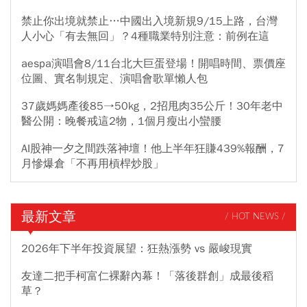
禁止你出境就禁止…中國出入境新規9/15上路，台灣
人小心「有去無回」？4種職業特別注意：前例在這
aespa演唱會8/11台北大巨蛋登場！開唱時間、票價座
位圖、實名制規定、演唱會歌單懶人包
37歲媽媽產後85→50kg，2招甩肉35公斤！30年老中
醫公開：晚餐戒這2物，1個月瘦出小蠻腰
AI股神一夕之間跌落神壇！他上半年狂賺439%報酬，7
月慘爆倉「不再用槓桿炒股」
最新文章
/ HOT NEWS /
2026年下半年投資展望：狂熱漲勢 vs 嚴峻現實
友達二把手柯富仁裸辭內幕！「落後群創」成最後稻
草？