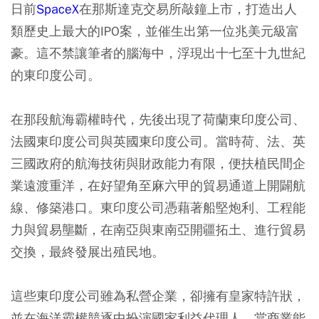
日前
SpaceX
在那斯達克交易所敲鐘上市，打造出人
類歷史上最大的IPO案，並催生出第一位兆美元級富
豪。這不禁讓筆者的腦海中，浮現出十七至十九世紀
的東印度公司。
在那段航海霸權時代，先後出現了荷蘭東印度公司、
法國東印度公司與英國東印度公司。當時荷、法、英
三國政府的航海技術與財政能力有限，便扶植民間企
業遠渡重洋，在好望角至麻六甲的貿易通道上開闢航
線、修築港口。東印度公司憑藉著船堅炮利、工程能
力與貿易壟斷，在南亞與東南亞開疆拓土、進行貿易
交換，最終發展出殖民地。
這些東印度公司雖為私營企業，卻擁有皇家特許狀，
並在海洋霸權競逐中扮演國家利益代理人。當商業能