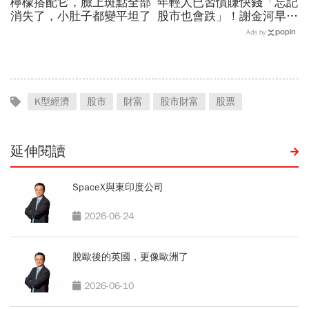
檸檬搭配它，臉上斑點全部
年輕人已習慣賺快錢「忘記
消失了，小肚子都變平坦了
股市也會跌」！謝金河早一
步示警南韓個股槓桿ETF會
Ads by
出事：根本把投資人丟火坑
K型經濟
股市
財富
股市財富
股票
延伸閱讀
SpaceX與東印度公司
2026-06-24
脫歐後的英國，更像歐洲了
2026-06-10