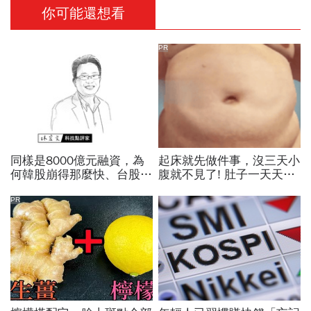
你可能還想看
PR
同樣是8000億元融資，為
起床就先做件事，沒三天小
何韓股崩得那麼快、台股卻
腹就不見了! 肚子一天天變
相對抗跌？揭開AI行情背後
小！
的槓桿風暴
PR