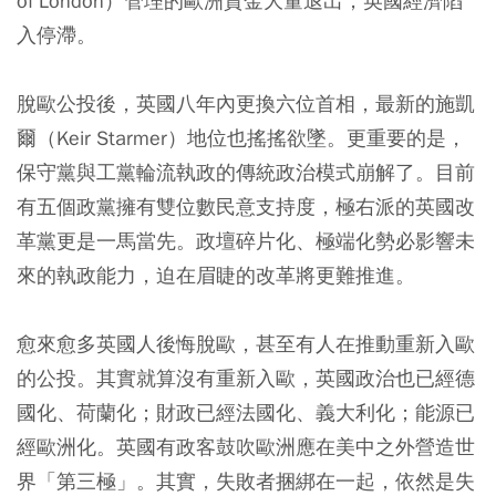
of London）管理的歐洲資金大量退出，英國經濟陷
入停滯。
脫歐公投後，英國八年內更換六位首相，最新的施凱
爾（Keir Starmer）地位也搖搖欲墜。更重要的是，
保守黨與工黨輪流執政的傳統政治模式崩解了。目前
有五個政黨擁有雙位數民意支持度，極右派的英國改
革黨更是一馬當先。政壇碎片化、極端化勢必影響未
來的執政能力，迫在眉睫的改革將更難推進。
愈來愈多英國人後悔脫歐，甚至有人在推動重新入歐
的公投。其實就算沒有重新入歐，英國政治也已經德
國化、荷蘭化；財政已經法國化、義大利化；能源已
經歐洲化。英國有政客鼓吹歐洲應在美中之外營造世
界「第三極」。其實，失敗者捆綁在一起，依然是失