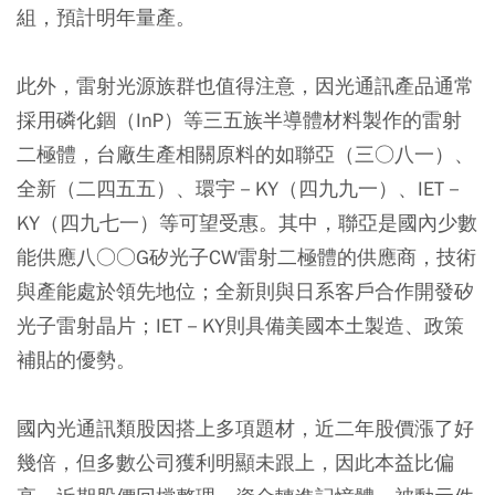
組，預計明年量產。
此外，雷射光源族群也值得注意，因光通訊產品通常
採用磷化錮（InP）等三五族半導體材料製作的雷射
二極體，台廠生產相關原料的如聯亞（三○八一）、
全新（二四五五）、環宇－KY（四九九一）、IET－
KY（四九七一）等可望受惠。其中，聯亞是國內少數
能供應八○○G矽光子CW雷射二極體的供應商，技術
與產能處於領先地位；全新則與日系客戶合作開發矽
光子雷射晶片；IET－KY則具備美國本土製造、政策
補貼的優勢。
國內光通訊類股因搭上多項題材，近二年股價漲了好
幾倍，但多數公司獲利明顯未跟上，因此本益比偏