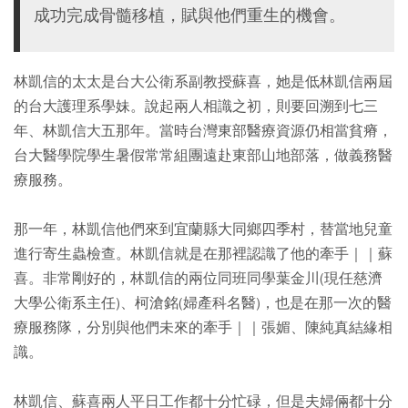
成功完成骨髓移植，賦與他們重生的機會。
林凱信的太太是台大公衛系副教授蘇喜，她是低林凱信兩屆
的台大護理系學妹。說起兩人相識之初，則要回溯到七三
年、林凱信大五那年。當時台灣東部醫療資源仍相當貧瘠，
台大醫學院學生暑假常常組團遠赴東部山地部落，做義務醫
療服務。
那一年，林凱信他們來到宜蘭縣大同鄉四季村，替當地兒童
進行寄生蟲檢查。林凱信就是在那裡認識了他的牽手｜｜蘇
喜。非常剛好的，林凱信的兩位同班同學葉金川(現任慈濟
大學公衛系主任)、柯滄銘(婦產科名醫)，也是在那一次的醫
療服務隊，分別與他們未來的牽手｜｜張媚、陳純真結緣相
識。
林凱信、蘇喜兩人平日工作都十分忙碌，但是夫婦倆都十分