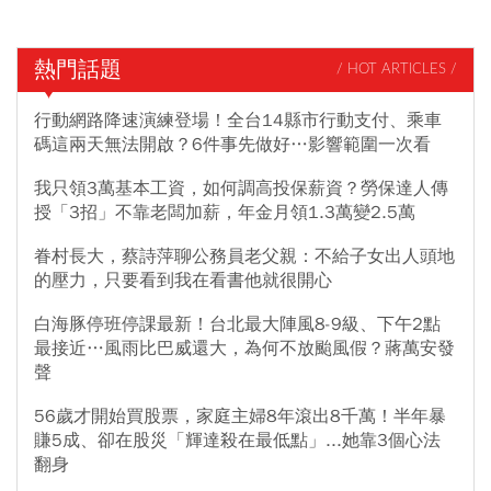
熱門話題
/ HOT ARTICLES /
行動網路降速演練登場！全台14縣市行動支付、乘車
碼這兩天無法開啟？6件事先做好…影響範圍一次看
我只領3萬基本工資，如何調高投保薪資？勞保達人傳
授「3招」不靠老闆加薪，年金月領1.3萬變2.5萬
眷村長大，蔡詩萍聊公務員老父親：不給子女出人頭地
的壓力，只要看到我在看書他就很開心
白海豚停班停課最新！台北最大陣風8-9級、下午2點
最接近…風雨比巴威還大，為何不放颱風假？蔣萬安發
聲
56歲才開始買股票，家庭主婦8年滾出8千萬！半年暴
賺5成、卻在股災「輝達殺在最低點」...她靠3個心法
翻身