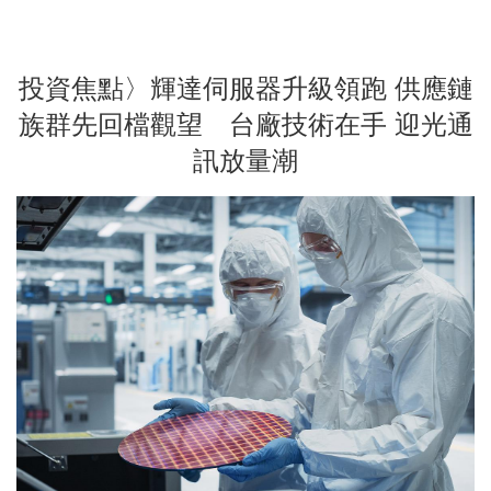
投資焦點〉輝達伺服器升級領跑 供應鏈
族群先回檔觀望 台廠技術在手 迎光通
訊放量潮