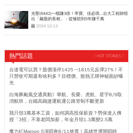
光聖(6442)一檔賺3倍！帝寶、佳必琪...台大工程師悟
出「飆股的長相」：從慘賠到5年賺千萬
2024-12-13
熱門話題
/ HOT STORIES /
台達電可以買？股價漲停1425→1815元反彈27%！不
只營收可期還有啥利多？目標價、散熱王牌神秘面紗曝
光
白海豚颱風交通異動》華航、長榮、虎航、星宇8/9取
消航班，台鐵高鐵捷運航運公路管制不斷更新
我只領3萬基本工資，如何調高投保薪資？勞保達人傳
授「3招」不靠老闆加薪，年金月領1.3萬變2.5萬
魔力紅Maroon 5演唱會8/11搶票！高雄世運開唱時