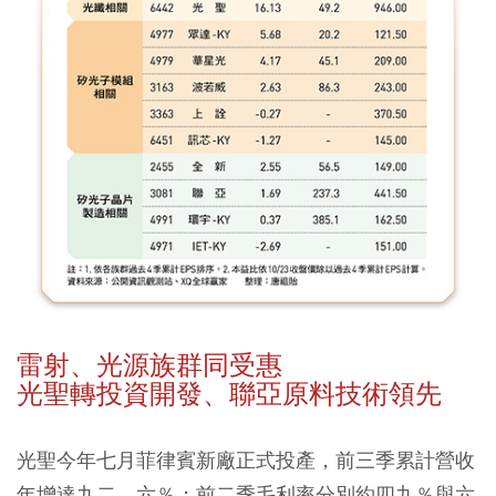
雷射、光源族群同受惠
光聖轉投資開發、聯亞原料技術領先
光聖今年七月菲律賓新廠正式投產，前三季累計營收
年增達九二．六％；前二季毛利率分別約四九％與六