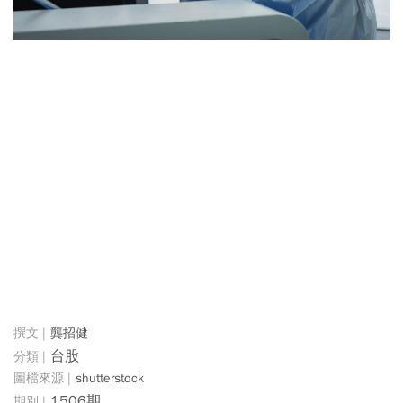
龔招健
台股
shutterstock
1506期