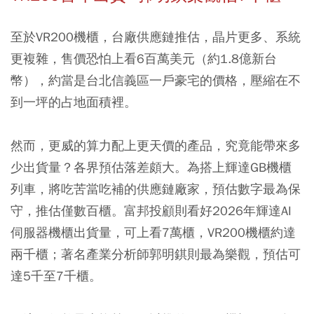
至於VR200機櫃，台廠供應鏈推估，晶片更多、系統
更複雜，售價恐怕上看6百萬美元（約1.8億新台
幣），約當是台北信義區一戶豪宅的價格，壓縮在不
到一坪的占地面積裡。
然而，更威的算力配上更天價的產品，究竟能帶來多
少出貨量？各界預估落差頗大。為搭上輝達GB機櫃
列車，將吃苦當吃補的供應鏈廠家，預估數字最為保
守，推估僅數百櫃。富邦投顧則看好2026年輝達AI
伺服器機櫃出貨量，可上看7萬櫃，VR200機櫃約達
兩千櫃；著名產業分析師郭明錤則最為樂觀，預估可
達5千至7千櫃。