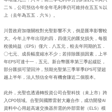
二％，公司預估今年全年毛利率仍可維持在五五％以
上（去年為五五．六％）。
川普政府加徵關稅對光聖影響不大，倒是匯率影響較
大。今年上半年出現約四．四億元的匯兌損失，每股
稅後純益（EPS）僅六．八五元，較去年同期的五．
○七元、成長幅度縮水不少；若排除匯損因素，上半
年EPS可達十一．五元。新台幣匯率第三季起緩貶，
部分匯損可望回沖，預期光聖第三季單季EPS可望超
越上半年，法人預估全年有機會賺近二個股本。
此外，光聖也透過轉投資公司合聖科技（未上市）跨
入CPO領域。合聖與國際雷射大廠合作，成功開發AI
資料中心用超高速交換器所需的外部雷射（ELS）模