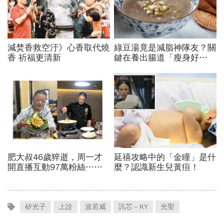
矽光子
上詮
波若威
訊芯－KY
光聖