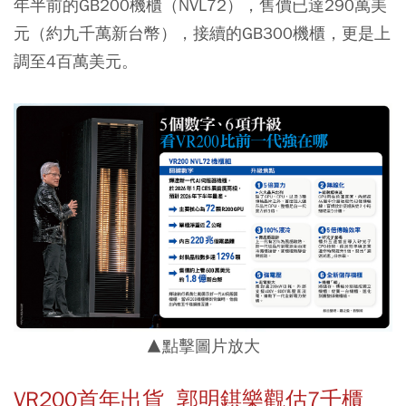
年半前的GB200機櫃（NVL72），售價已達290萬美
元（約九千萬新台幣），接續的GB300機櫃，更是上
調至4百萬美元。
▲點擊圖片放大
VR200首年出貨 郭明錤樂觀估7千櫃