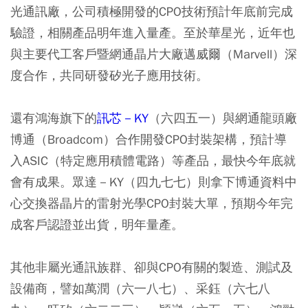
光通訊廠，公司積極開發的CPO技術預計年底前完成
驗證，相關產品明年進入量產。至於華星光，近年也
與主要代工客戶暨網通晶片大廠邁威爾（Marvell）深
度合作，共同研發矽光子應用技術。
還有鴻海旗下的
訊芯－KY
（六四五一）與網通龍頭廠
博通（Broadcom）合作開發CPO封裝架構，預計導
入ASIC（特定應用積體電路）等產品，最快今年底就
會有成果。眾達－KY（四九七七）則拿下博通資料中
心交換器晶片的雷射光學CPO封裝大單，預期今年完
成客戶認證並出貨，明年量產。
其他非屬光通訊族群、卻與CPO有關的製造、測試及
設備商，譬如萬潤（六一八七）、采鈺（六七八