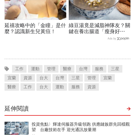
延禧攻略中的「金瞳」是什
綠豆湯竟是減脂神隊友？關
麼？認識新生兒黃疸！
鍵在養出腸道「瘦身好
菌」...醫教邊吃邊消脂的3
Ads by
種方法「燃脂率大提升」
工作
運動
管理
醫療
台灣
服務
三星
宜蘭
資源
台大
台灣
三星
管理
宜蘭
醫療
工作
台大
運動
服務
資源
延伸閱讀
投資焦點〉輝達伺服器升級領跑 供應鏈族群先回檔觀
望 台廠技術在手 迎光通訊放量潮