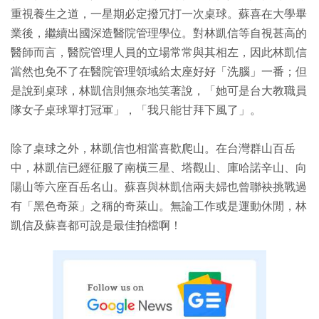
重視養生之道，一星期必定撥冗打一次桌球。蘇喜在大學畢
業後，繼續出國深造醫院管理學位。對林凱信等自視甚高的
醫師而言，醫院管理人員的立場常常與其相左，因此林凱信
當然也免不了在醫院管理領域給太座好好「洗腦」一番；但
是說到桌球，林凱信則無奈地笑著說，「她可是台大教職員
隊女子桌球單打冠軍」，「我只能甘拜下風了」。
除了桌球之外，林凱信也相當喜歡爬山。在台灣群山百岳
中，林凱信已經征服了南橫三星、塔觀山、庫哈諾辛山、向
陽山等六座百岳名山。蘇喜與林凱信兩夫婦也曾聯袂挑戰過
有「黑色奇萊」之稱的奇萊山。無論工作或是運動休閒，林
凱信及蘇喜都可說是最佳拍檔啊！