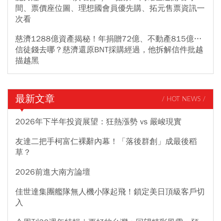
間、票價座位圖、理想國會員優先購、拓元售票資訊一
次看
慈濟1288億資產揭秘！年捐贈72億、不動產815億…
信徒錢去哪？慈濟還原BNT採購經過，他拆解信件批越
描越黑
最新文章
/ HOT NEWS /
2026年下半年投資展望：狂熱漲勢 vs 嚴峻現實
友達二把手柯富仁裸辭內幕！「落後群創」成最後稻
草？
2026前進大南方論壇
佳世達集團艦隊無人機小隊起飛！鎖定美日頂級客戶切
入