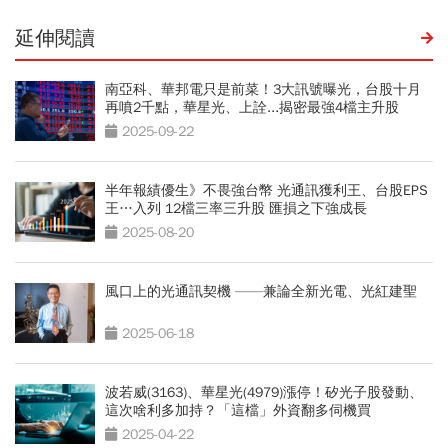
延伸閱讀
南亞科、華邦電只是前菜！3大訊號曝光，台股十月
再噴2千點，華星光、上詮...揭密最強4檔主升股
2025-09-22
半年報績優生》不畏強台幣 光通訊獲利王、台股EPS
王…入列 12檔三率三升股 匯損之下強成長
2025-08-20
風口上的光通訊契機 ——兼論全新光電、光紅建聖
2025-06-18
波若威(3163)、華星光(4979)漲停！矽光子股發動、
這次啥利多加持？「這檔」外資翻多伺機買
2025-04-22