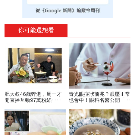
你可能還想看
肥大叔46歲猝逝，周一才
青光眼症狀前兆？眼壓正常
開直播互動97萬粉絲…常
也會中！眼科名醫公開「護
連續工作17小時，死因和
眼飲食＋自我檢測3步
爆瘦有關？體重異常減輕9
驟」：三餐多吃「1類食
警訊
物」護眼