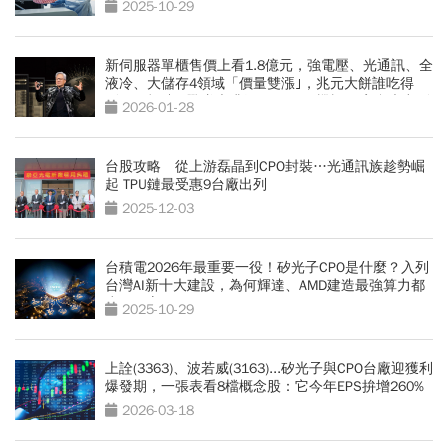
2025-10-29
新伺服器單櫃售價上看1.8億元，強電壓、光通訊、全
液冷、大儲存4領域「價量雙漲｣，兆元大餅誰吃得
到？ 輝達AI戰隊大升級 —VR200機櫃56家台廠出列
2026-01-28
台股攻略 從上游磊晶到CPO封裝…光通訊族趁勢崛
起 TPU鏈最受惠9台廠出列
2025-12-03
台積電2026年最重要一役！矽光子CPO是什麼？入列
台灣AI新十大建設，為何輝達、AMD建造最強算力都
少不了它？
2025-10-29
上詮(3363)、波若威(3163)...矽光子與CPO台廠迎獲利
爆發期，一張表看8檔概念股：它今年EPS拚增260%
2026-03-18