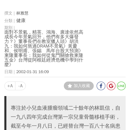
林雅慧
健康
面對不景氣，精英、鴻海、廣達依然高
成長今年景氣回升，他們有多大爆發
力？》董事長們在教室獵人頭》胡洪
九：我如何熬過DRAM不景氣》黃慶
和、侯明甫、張錫 馬年台股大預測》
東隆董事長：我如何從鬼門關搶救東隆
五金》台灣從阿根廷經濟危機中學到什
麼》
2002-01-31 16:09
+A
-A
加入收藏
專注於小兒血液腫瘤領域二十餘年的林凱信，自
一九八四年完成台灣第一宗兒童骨髓移植手術，
截至今年一月八日，已經替台灣一百八十名病患