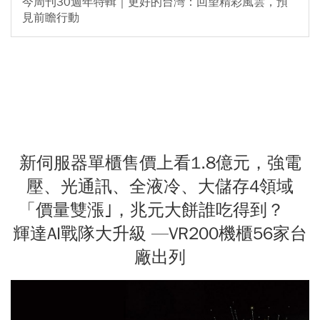
今周刊30週年特輯｜更好的台灣：回望精彩風雲，預
見前瞻行動
新伺服器單櫃售價上看1.8億元，強電
壓、光通訊、全液冷、大儲存4領域
「價量雙漲｣，兆元大餅誰吃得到？
輝達AI戰隊大升級 —VR200機櫃56家台
廠出列