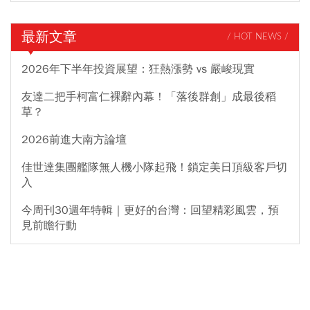
最新文章
/ HOT NEWS /
2026年下半年投資展望：狂熱漲勢 vs 嚴峻現實
友達二把手柯富仁裸辭內幕！「落後群創」成最後稻
草？
2026前進大南方論壇
佳世達集團艦隊無人機小隊起飛！鎖定美日頂級客戶切
入
今周刊30週年特輯｜更好的台灣：回望精彩風雲，預
見前瞻行動