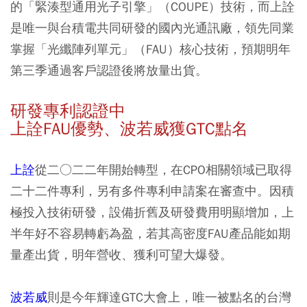
的「緊湊型通用光子引擎」（COUPE）技術，而上詮
是唯一與台積電共同研發的國內光通訊廠，領先同業
掌握「光纖陣列單元」（FAU）核心技術，預期明年
第三季通過客戶認證後將放量出貨。
研發專利認證中
上詮FAU優勢、波若威獲GTC點名
上詮
從二○二二年開始轉型，在CPO相關領域已取得
二十二件專利，另有多件專利申請案在審查中。因積
極投入技術研發，設備折舊及研發費用明顯增加，上
半年好不容易轉虧為盈，若其高密度FAU產品能如期
量產出貨，明年營收、獲利可望大爆發。
波若威
則是今年輝達GTC大會上，唯一被點名的台灣