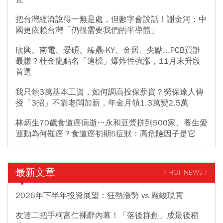
把台灣經濟說得一無是處，但數字會說話！謝金河：中
國更依賴台灣「仍很需要我們的半導體」
欣興、南電、景碩、臻鼎-KY、金居、尖點...PCB買誰
最賺？杜金龍點名「這檔」爆炸性強漲，11月末升段
首選
我只領3萬基本工資，如何調高投保薪資？勞保達人傳
授「3招」不靠老闆加薪，年金月領1.3萬變2.5萬
林炳生70歲食道癌病逝…永和豆漿拼到500家、養生愛
運動為何罹癌？食道癌初期5症狀：高危險因子是它
最新文章
/ HOT NEWS /
2026年下半年投資展望：狂熱漲勢 vs 嚴峻現實
友達二把手柯富仁裸辭內幕！「落後群創」成最後稻