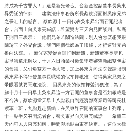
將成為千古罪人！」這是新光老么、台新金控副董事長吳東
昇委託的律師——建業法律事務所所長蔡欽源面對吳家兄弟
之爭吐出的感言。 蔡欽源十一日代表吳東昇出面召開記者
會，台面上向吳東亮喊話，希望雙方三天內見面談判。私底
下則再三表示：「他們兄弟若鬧進法院，別人會怎麼想我跟
陳玲玉？外界會說，我們兩個律師為了賺錢，才把這對兄弟
推向法院。」 新光家變從台証打到新纖，新纖董事長雙包
案爭議還未解決，十月六日商業司邀集學者審查新纖雙包案
的會議，又引爆雙方一場大戰，加上吳東亮向法院聲請限制
吳東昇不得行使董事長職權的假扣押獲准，使得吳家兄弟之
爭眼看就要鬧進法院。 因吳東亮的假扣押聲請獲准，為了
解十月十一日早上吳東昇這一方召開的董事會是否如報載是
不合法，蔡欽源當天早上八點親自到經濟部商業司等司長杜
紫軍上班，九點趕赴新纖，在吳東昇召開的董事會上列席，
十一點半又召開記者會，替吳東昇向吳東亮喊話，「希望三
天內可以與東亮和解，時間與地點由東亮決定。」這位大律