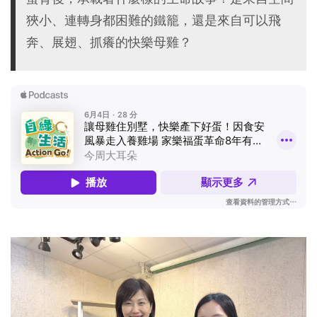
狹小、連轉身都困難的鐵籠，還是來自可以飛
奔、展翅、抓癢的快樂母雞？