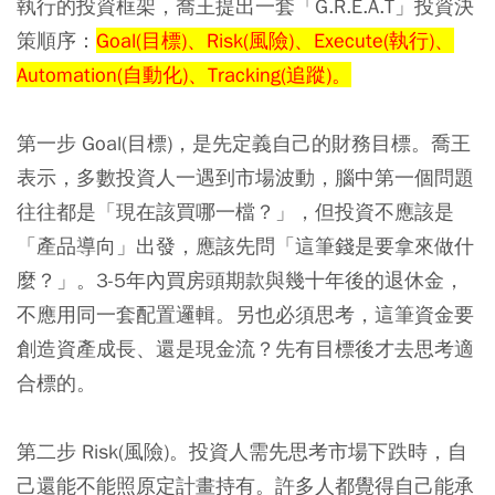
執行的投資框架，喬王提出一套「G.R.E.A.T」投資決
策順序：
Goal(目標)、Risk(風險)、Execute(執行)、
Automation(自動化)、Tracking(追蹤)。
第一步 Goal(目標)
，是先定義自己的財務目標。喬王
表示，多數投資人一遇到市場波動，腦中第一個問題
往往都是「現在該買哪一檔？」，但投資不應該是
「產品導向」出發，應該先問「這筆錢是要拿來做什
麼？」。3-5年內買房頭期款與幾十年後的退休金，
不應用同一套配置邏輯。另也必須思考，這筆資金要
創造資產成長、還是現金流？先有目標後才去思考適
合標的。
第二步 Risk(風險)
。投資人需先思考市場下跌時，自
己還能不能照原定計畫持有。許多人都覺得自己能承