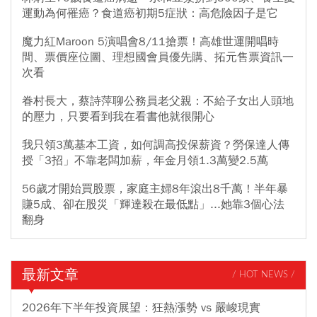
運動為何罹癌？食道癌初期5症狀：高危險因子是它
魔力紅Maroon 5演唱會8/11搶票！高雄世運開唱時
間、票價座位圖、理想國會員優先購、拓元售票資訊一
次看
眷村長大，蔡詩萍聊公務員老父親：不給子女出人頭地
的壓力，只要看到我在看書他就很開心
我只領3萬基本工資，如何調高投保薪資？勞保達人傳
授「3招」不靠老闆加薪，年金月領1.3萬變2.5萬
56歲才開始買股票，家庭主婦8年滾出8千萬！半年暴
賺5成、卻在股災「輝達殺在最低點」...她靠3個心法
翻身
最新文章
/ HOT NEWS /
2026年下半年投資展望：狂熱漲勢 vs 嚴峻現實