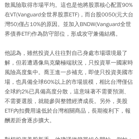
散風險取得市場平均。這也是他將股票核心配置90%
在
VT(Vanguard全世界股票ETF)
，而台股
0050(元大台
灣50)
僅占10%的原因。並加入
BNDW(Vanguard全世
界債券ETF)
作為防守部位，形成攻守兼備結構。
他認為，雖然投資人往往對自己身處市場環境最了
解，但若遭遇像烏克蘭極端狀況，只投資單一國家時
風險高度集中。喬王進一步補充，即使只投資美國市
場，也具備全球60%以上的市場規模，相比台灣僅佔
全球約2%已具備高度分散，這意味著不需要預測、
不需要選股，就能參與整體經濟成長。另外，美股
ETF內扣費用遠低於台灣相關商品，長期複利下，報
酬差距會逐步擴大。