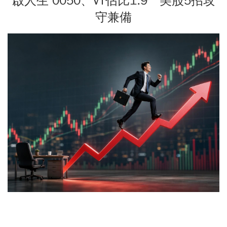
啟人生 0050、VT佔比1:9 美股5招攻
守兼備