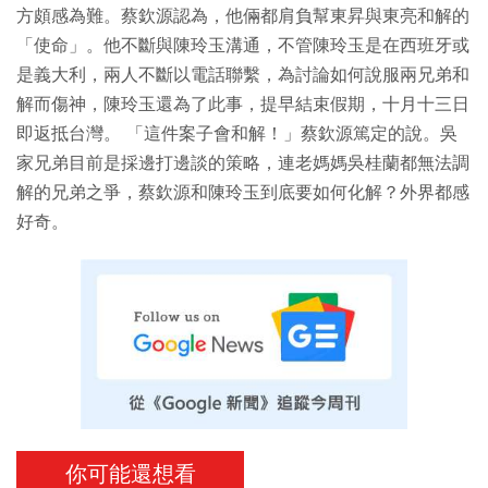
方頗感為難。蔡欽源認為，他倆都肩負幫東昇與東亮和解的
「使命」。他不斷與陳玲玉溝通，不管陳玲玉是在西班牙或
是義大利，兩人不斷以電話聯繫，為討論如何說服兩兄弟和
解而傷神，陳玲玉還為了此事，提早結束假期，十月十三日
即返抵台灣。 「這件案子會和解！」蔡欽源篤定的說。吳
家兄弟目前是採邊打邊談的策略，連老媽媽吳桂蘭都無法調
解的兄弟之爭，蔡欽源和陳玲玉到底要如何化解？外界都感
好奇。
你可能還想看