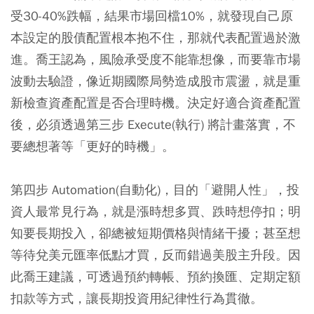
受30-40%跌幅，結果市場回檔10%，就發現自己原
本設定的股債配置根本抱不住，那就代表配置過於激
進。喬王認為，風險承受度不能靠想像，而要靠市場
波動去驗證，像近期國際局勢造成股市震盪，就是重
新檢查資產配置是否合理時機。決定好適合資產配置
後，必須透過
第三步 Execute(執行)
將計畫落實，不
要總想著等「更好的時機」。
第四步 Automation(自動化)
，目的「避開人性」，投
資人最常見行為，就是漲時想多買、跌時想停扣；明
知要長期投入，卻總被短期價格與情緒干擾；甚至想
等待兌美元匯率低點才買，反而錯過美股主升段。因
此喬王建議，可透過預約轉帳、預約換匯、定期定額
扣款等方式，讓長期投資用紀律性行為貫徹。