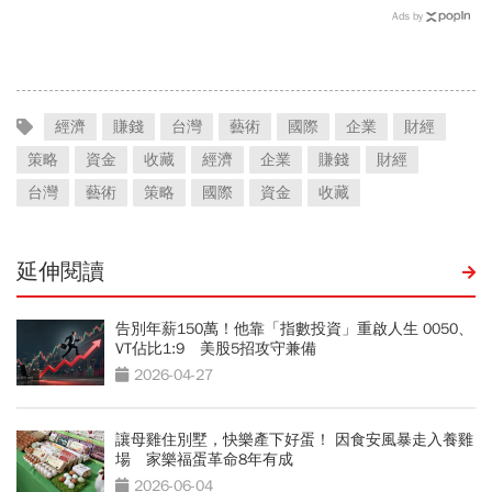
世界舞台 以創新研發開創
大挑戰 專家籲合理調整票
Ads by
美業生醫新高度
價
經濟
賺錢
台灣
藝術
國際
企業
財經
策略
資金
收藏
經濟
企業
賺錢
財經
台灣
藝術
策略
國際
資金
收藏
延伸閱讀
告別年薪150萬！他靠「指數投資」重啟人生 0050、
VT佔比1:9 美股5招攻守兼備
2026-04-27
讓母雞住別墅，快樂產下好蛋！ 因食安風暴走入養雞
場 家樂福蛋革命8年有成
2026-06-04