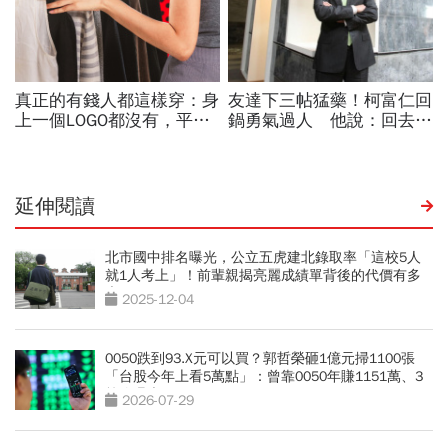
延伸閱讀
北市國中排名曝光，公立五虎建北錄取率「這校5人
就1人考上」！前輩親揭亮麗成績單背後的代價有多
大
2025-12-04
0050跌到93.X元可以買？郭哲榮砸1億元掃1100張
「台股今年上看5萬點」：曾靠0050年賺1151萬、3
策略曝光
2026-07-29