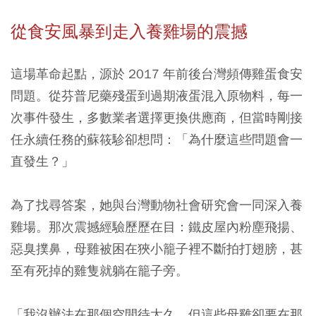
從食安風暴到走入養雞場的震撼
這場革命起點，源於 2017 年前後台灣頻傳雞蛋食安
問題。從芬普尼藥殘蛋到過期液蛋混入原物料，每一
次事件發生，多數業者選擇更換供應商，但當時剛接
任永續任務的蘇筱駗卻想問：「為什麼這些問題會一
直發生？」
為了找尋答案，她與台灣動物社會研究會一同深入養
雞場。那次震撼經驗歷歷在目：鐵皮屋內粉塵飛揚、
惡臭撲鼻，母雞被困在狹小籠子裡不斷拍打翅膀，甚
至有死掉的雞隻就躺在籠子旁。
「我沒辦法在那個空間待太久，但這些母雞卻要在那