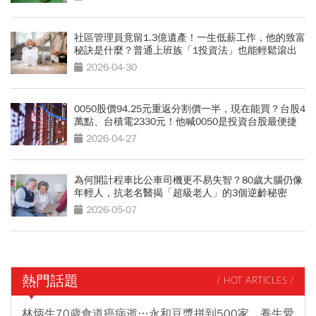
社區管理員竟留1.3億遺產！一生低薪工作，他的致富
秘訣是什麼？普通上班族「1投資法」也能輕鬆滾出
4800萬
2026-04-30
0050股價94.25元重返分割價一半，現在能買？台股4
萬點、台積電2330元！他喊0050是投資台股最便捷
列車
2026-04-27
為何開計程車比公車司機更不易失智？80歲大腦仍像
年輕人，抗老名醫揭「超級老人」的3個逆齡秘密
2026-05-07
熱門話題
/ HOT ARTICLES /
林炳生70歲食道癌病逝…永和豆漿拼到500家、養生愛