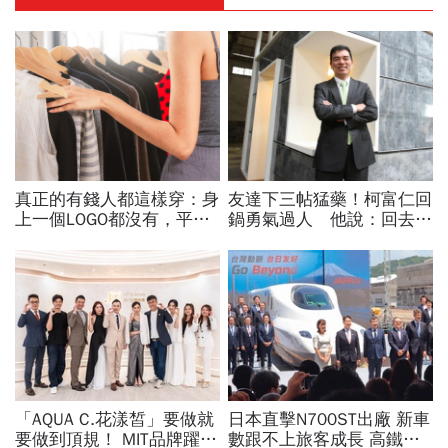
真正的有錢人都這樣穿：身
友達下三帖猛藥！柯富仁回
上一個LOGO都沒有，平凡
鍋勇氣過人 他說：回去和
針織衫卻要價3萬元...一窺
老戰友們共赴挑戰！
頂奢富豪的花錢智慧
「AQUA C.花漾皙」要做就
日本直擊N700ST出廠 新車
要做到頂規！ MIT品牌躍上
數跟不上旅客成長 高鐵遇3