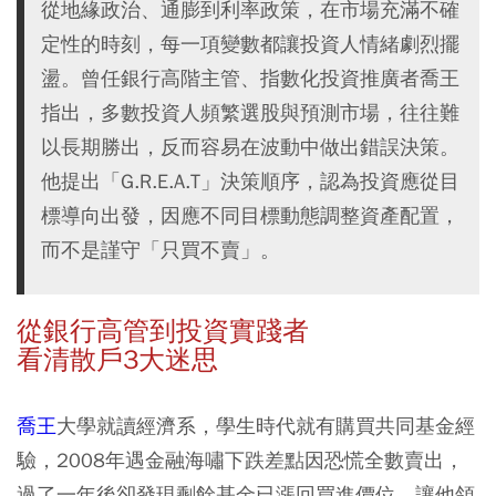
從地緣政治、通膨到利率政策，在市場充滿不確
定性的時刻，每一項變數都讓投資人情緒劇烈擺
盪。曾任銀行高階主管、指數化投資推廣者喬王
指出，多數投資人頻繁選股與預測市場，往往難
以長期勝出，反而容易在波動中做出錯誤決策。
他提出「G.R.E.A.T」決策順序，認為投資應從目
標導向出發，因應不同目標動態調整資產配置，
而不是謹守「只買不賣」。
從銀行高管到投資實踐者
看清散戶3大迷思
喬王
大學就讀經濟系，學生時代就有購買共同基金經
驗，2008年遇金融海嘯下跌差點因恐慌全數賣出，
過了一年後卻發現剩餘基金已漲回買進價位，讓他領