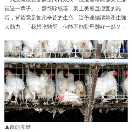
裡過一輩子。」蘇筱駗感嘆，架上美麗且便宜的雞
蛋，背後竟是如此辛苦的生命。這份連結讓她產生強
大動力：「我想吃雞蛋，但能不能對母雞好一點？」
▲籠飼養雞