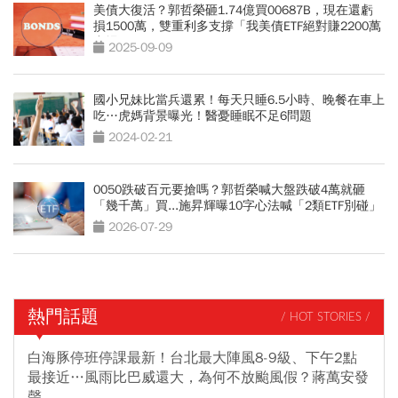
美債大復活？郭哲榮砸1.74億買00687B，現在還虧
損1500萬，雙重利多支撐「我美債ETF絕對賺2200萬
出場」
2025-09-09
國小兄妹比當兵還累！每天只睡6.5小時、晚餐在車上
吃…虎媽背景曝光！醫憂睡眠不足6問題
2024-02-21
0050跌破百元要搶嗎？郭哲榮喊大盤跌破4萬就砸
「幾千萬」買...施昇輝曝10字心法喊「2類ETF別碰」
2026-07-29
熱門話題
/ HOT STORIES /
白海豚停班停課最新！台北最大陣風8-9級、下午2點
最接近…風雨比巴威還大，為何不放颱風假？蔣萬安發
聲