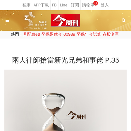
0
熱門：
月配息etf
勞保退休金
00939
勞保年金試算
存股名單
兩大律師搶當新光兄弟和事佬 P.35