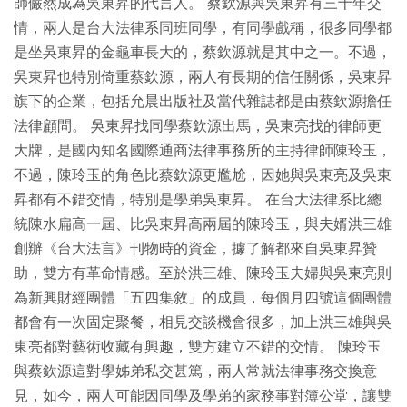
師儼然成為吳東昇的代言人。 蔡欽源與吳東昇有三十年交
情，兩人是台大法律系同班同學，有同學戲稱，很多同學都
是坐吳東昇的金龜車長大的，蔡欽源就是其中之一。不過，
吳東昇也特別倚重蔡欽源，兩人有長期的信任關係，吳東昇
旗下的企業，包括允晨出版社及當代雜誌都是由蔡欽源擔任
法律顧問。 吳東昇找同學蔡欽源出馬，吳東亮找的律師更
大牌，是國內知名國際通商法律事務所的主持律師陳玲玉，
不過，陳玲玉的角色比蔡欽源更尷尬，因她與吳東亮及吳東
昇都有不錯交情，特別是學弟吳東昇。 在台大法律系比總
統陳水扁高一屆、比吳東昇高兩屆的陳玲玉，與夫婿洪三雄
創辦《台大法言》刊物時的資金，據了解都來自吳東昇贊
助，雙方有革命情感。至於洪三雄、陳玲玉夫婦與吳東亮則
為新興財經團體「五四集敘」的成員，每個月四號這個團體
都會有一次固定聚餐，相見交談機會很多，加上洪三雄與吳
東亮都對藝術收藏有興趣，雙方建立不錯的交情。 陳玲玉
與蔡欽源這對學姊弟私交甚篤，兩人常就法律事務交換意
見，如今，兩人可能因同學及學弟的家務事對簿公堂，讓雙