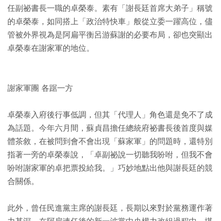
任副祕書長一職的卓榮泰。素有「謝長廷首席大弟子」稱號
的卓榮泰，如同搭上「政治特快車」般從立委一躍高位，儘
管被外界視為是阿扁平衡呂游蘇謝的必要布局，卻也突顯出
卓榮泰在謝家軍的地位。
謝家軍團 各踞一方
卓榮泰入府後行事低調，但其「代理人」角色還是免不了成
為話題。今年六月間，蘇貞昌擔任總統府祕書長後首度與媒
體茶敘，在被問到會不會出現「蘇家軍」的問題時，還特別
指著一旁的卓榮泰說，「卓副祕說一切聽我吩咐，但我不會
吩咐謝家軍的卓把票投給我。」巧妙地點出他與謝長廷的競
合關係。
此外，曾任民進黨主席的謝長廷，長期以來對於黨務運作著