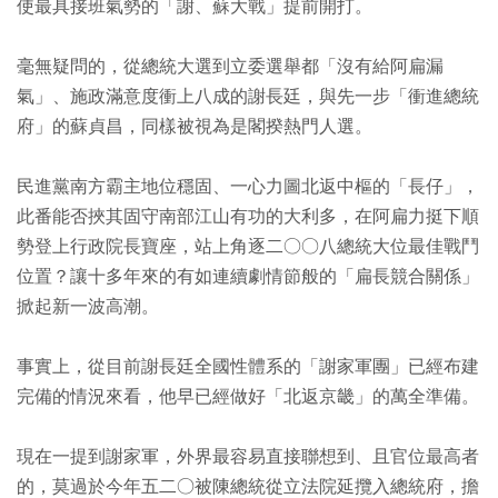
使最具接班氣勢的「謝、蘇大戰」提前開打。
毫無疑問的，從總統大選到立委選舉都「沒有給阿扁漏
氣」、施政滿意度衝上八成的謝長廷，與先一步「衝進總統
府」的蘇貞昌，同樣被視為是閣揆熱門人選。
民進黨南方霸主地位穩固、一心力圖北返中樞的「長仔」，
此番能否挾其固守南部江山有功的大利多，在阿扁力挺下順
勢登上行政院長寶座，站上角逐二○○八總統大位最佳戰鬥
位置？讓十多年來的有如連續劇情節般的「扁長競合關係」
掀起新一波高潮。
事實上，從目前謝長廷全國性體系的「謝家軍團」已經布建
完備的情況來看，他早已經做好「北返京畿」的萬全準備。
現在一提到謝家軍，外界最容易直接聯想到、且官位最高者
的，莫過於今年五二○被陳總統從立法院延攬入總統府，擔