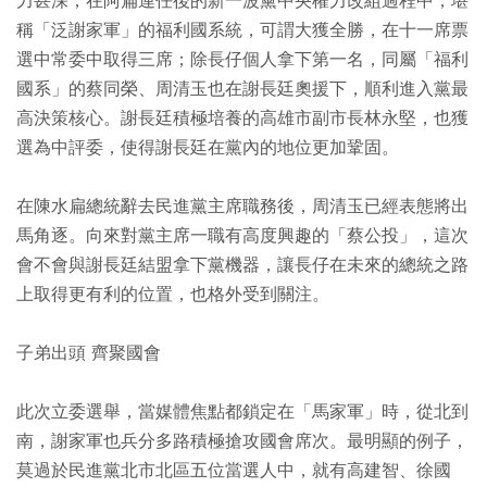
力甚深，在阿扁連任後的新一波黨中央權力改組過程中，堪
稱「泛謝家軍」的福利國系統，可謂大獲全勝，在十一席票
選中常委中取得三席；除長仔個人拿下第一名，同屬「福利
國系」的蔡同榮、周清玉也在謝長廷奧援下，順利進入黨最
高決策核心。謝長廷積極培養的高雄市副市長林永堅，也獲
選為中評委，使得謝長廷在黨內的地位更加鞏固。
在陳水扁總統辭去民進黨主席職務後，周清玉已經表態將出
馬角逐。向來對黨主席一職有高度興趣的「蔡公投」，這次
會不會與謝長廷結盟拿下黨機器，讓長仔在未來的總統之路
上取得更有利的位置，也格外受到關注。
子弟出頭 齊聚國會
此次立委選舉，當媒體焦點都鎖定在「馬家軍」時，從北到
南，謝家軍也兵分多路積極搶攻國會席次。最明顯的例子，
莫過於民進黨北市北區五位當選人中，就有高建智、徐國