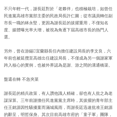
不只年輕一代，謝長廷對於「老夥伴」也積極栽培，如曾任
民進黨高雄市黨部主委的民政局長許仁圖；從市議員轉任副
市長一職的林永堅，更因為謝長廷的拔擢重用，不僅知名
度、媒體曝光率大增，被視為角逐下屆高雄市長的熱門人
選。
另外，曾在游錫宜蘭縣長任內擔任建設局長的李文良，六
年前也被延攬至高雄出任建設局長，不僅成為另一個謝家軍
跨入核心的實例，也被外界認為是謝、游之間的溝通橋渠。
盤還在轉 不急夾菜
謝長廷的精兵政策，有人讚他識人精確，卻也有人批之為老
謀深算。三年前謝擔任民進黨黨主席時，其拔擢的青年部主
任王銘源因性騷擾案而滿城風雨，而謝長廷迅速批准王銘源
的辭呈，明哲保身。其次目前高雄市府的「童子軍」團隊，