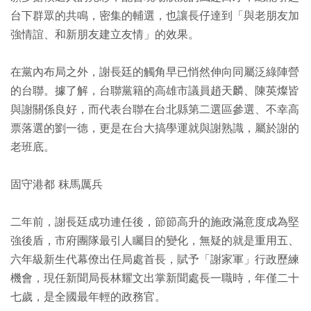
台下群眾的共鳴，密集的輔選，也讓長仔達到「與老朋友加
強情誼、和新朋友建立友情」的效果。
在黨內布局之外，謝長廷的觸角早已悄然伸向同屬泛綠陣營
的台聯。據了解，台聯黨籍的高雄市議員趙天麟、陳英燦皆
與謝關係良好，而代表台聯在台北縣第二選區參選、不幸高
票落選的劉一德，更是在台大搞學運就與謝熟識，屬於謝的
老班底。
固守港都 秣馬厲兵
二年前，謝長廷成功連任後，節節高升的施政滿意度成為堅
強後盾，市府團隊最引人矚目的變化，無疑的就是重用五、
六年級新生代幕僚出任局處首長，賦予「謝家軍」行政歷練
機會，現任新聞局長林耀文出掌新聞處長一職時，年僅二十
七歲，是全國最年輕的政務官。