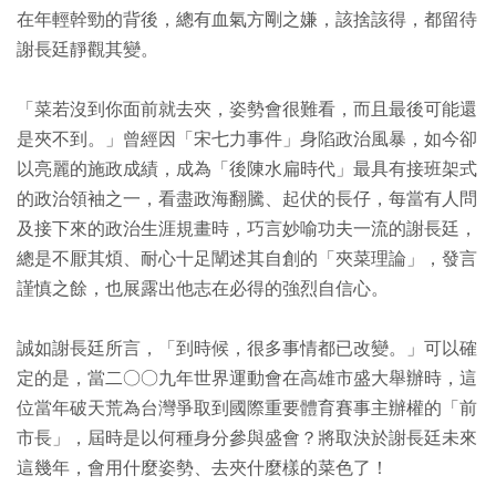
在年輕幹勁的背後，總有血氣方剛之嫌，該捨該得，都留待
謝長廷靜觀其變。
「菜若沒到你面前就去夾，姿勢會很難看，而且最後可能還
是夾不到。」曾經因「宋七力事件」身陷政治風暴，如今卻
以亮麗的施政成績，成為「後陳水扁時代」最具有接班架式
的政治領袖之一，看盡政海翻騰、起伏的長仔，每當有人問
及接下來的政治生涯規畫時，巧言妙喻功夫一流的謝長廷，
總是不厭其煩、耐心十足闡述其自創的「夾菜理論」，發言
謹慎之餘，也展露出他志在必得的強烈自信心。
誠如謝長廷所言，「到時候，很多事情都已改變。」可以確
定的是，當二○○九年世界運動會在高雄市盛大舉辦時，這
位當年破天荒為台灣爭取到國際重要體育賽事主辦權的「前
市長」，屆時是以何種身分參與盛會？將取決於謝長廷未來
這幾年，會用什麼姿勢、去夾什麼樣的菜色了！