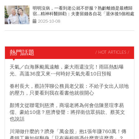
明明沒病，一看到老公就不舒服？熟齡離婚是最糟歸
宿...精神科醫師勸：夫妻留錢各自花「退休後5個相處
之道」
2025-10-08
熱門話題
/ HOT ARTICLES /
天氣／白海豚颱風遠離，豪大雨還沒完！雨區熱點曝
光、高溫36度又來…何時好天氣先看10日預報
眷村長大，蔡詩萍聊公務員老父親：不給子女出人頭地
的壓力，只要看到我在看書他就很開心
顏博文從聯電到慈濟，商場老將為何會信陳昱瑄李易
儒、豪給10億？慈濟發聲：將捍衛信眾捐款、蔡英文
也說話
川湖做什麼的？躋身「萬金股」抱1張年賺760萬！傳
產鐵工廠如何翻身「只有兩根鐵憑什麼賣這麼貴」？