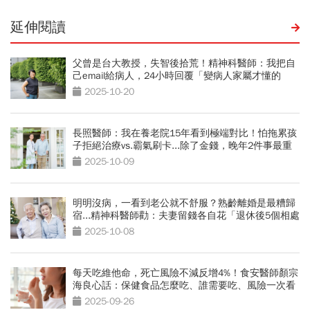
延伸閱讀
父曾是台大教授，失智後拾荒！精神科醫師：我把自
己email給病人，24小時回覆「變病人家屬才懂的
事」
2025-10-20
長照醫師：我在養老院15年看到極端對比！怕拖累孩
子拒絕治療vs.霸氣刷卡...除了金錢，晚年2件事最重
要
2025-10-09
明明沒病，一看到老公就不舒服？熟齡離婚是最糟歸
宿...精神科醫師勸：夫妻留錢各自花「退休後5個相處
之道」
2025-10-08
每天吃維他命，死亡風險不減反增4%！食安醫師顏宗
海良心話：保健食品怎麼吃、誰需要吃、風險一次看
懂
2025-09-26