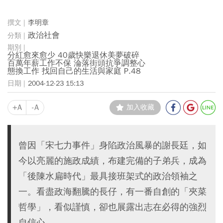
李明章
政治社會
分紅愈來愈少 40歲快樂退休美夢破碎
百萬年薪工作不保 淪落街頭抗爭調整心
態換工作 找回自己的生活與家庭 P.48
2004-12-23 15:13
+A
-A
加入收藏
曾因「宋七力事件」身陷政治風暴的謝長廷，如
今以亮麗的施政成績，布建完備的子弟兵，成為
「後陳水扁時代」最具接班架式的政治領袖之
一。看盡政海翻騰的長仔，有一番自創的「夾菜
哲學」，看似謹慎，卻也展露出志在必得的強烈
自信心。