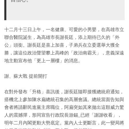
十二月十三日上午，一名健康、可愛的小男嬰，在高雄市立
聯合醫院誕生，為高雄市長謝長廷，添上期待已久的「外
公」頭銜。謝長廷是喜上加喜，子弟兵在立委選舉大獲全
勝，讓這位政治聲望攀上高峰的「政治南霸天」，意義深遠
地主動宣布他「更上一層樓」的消息。
謝、蘇大戰 提前開打
在對外發布「升格」喜訊後，謝長廷隨即接獲總統府通知，
搭機北上參加陳水扁總統召集的高層會議。總統當面告知與
會者將請辭民進黨主席職位，阿扁突如其來拋出這顆威力驚
人的震撼彈，形同宣告行政院長游錫_已經「謝謝收看」，
明年二月內閣更動大勢底定。黨內人士更斷言，此一變局將