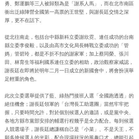
勇、鄭運鵬等三人被歸類為是「謝系人馬」，而在北市南區
衝出泛綠陣營全國第一高票的王世堅，與謝長廷交情之深
厚，更不在話下。
從北往南走，包括台中縣新科立委謝欣霓、連任成功的台南
縣立委李俊毅，以及由高市文化局長轉戰立委成功的「管
媽」管碧玲，都是不折不扣的謝家軍；加上蔡同榮、張川
田、林育生等福利國系連任立委的相助，政治觀察家咸認，
謝長廷在即將於明年二月一日成立的新國會中，將會扮演舉
足輕重的角色。
此次立委選舉提供了藍、綠熱門接班人選「全國跑透透」的
絕佳機會；謝長廷領軍的「台灣長工助選團」當然牢牢把
握，只要時間允許，對於個別候選人的邀請，或是黨中央、
各地方縣市黨部安排的輔選行程幾乎是全力配合。每到候選
人競選場子，謝長廷總謙稱自己是「小菜」、不是天王，不
願多搶候選人的光彩，配合現場狀況的風趣口才，總能引起