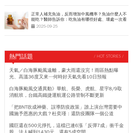
正常人補充魚油，反而增加中風機率？魚油什麼人不
能吃？醫師告訴你：吃魚油有哪些好處、壞處一次看
2025-09-25
熱門話題
/ HOT STORIES /
天氣／白海豚颱風遠離，豪大雨還沒完！雨區熱點曝
光、高溫36度又來…何時好天氣先看10日預報
白海豚颱風交通異動》華航、長榮、虎航、星宇8/9取
消航班，台鐵高鐵捷運航運公路管制不斷更新
「把BNT吹成神藥、誤導防疫政策」誰上演台灣需要中
國施予恩惠的大戲？杜奕瑾：還防疫團隊一個公道
國巨還在500元掙扎，這檔已連6漲「反彈7成」衝千金
股，法人喊到1430元，還有5成空間