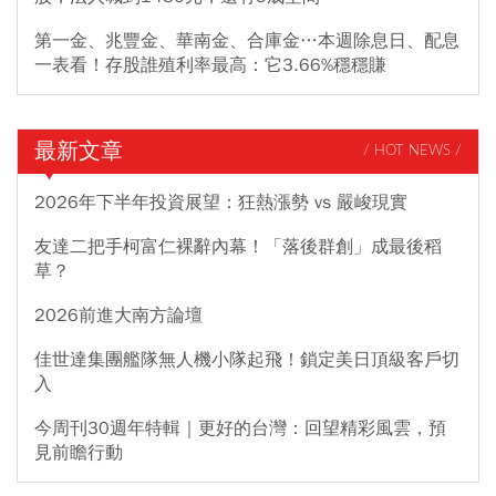
第一金、兆豐金、華南金、合庫金…本週除息日、配息
一表看！存股誰殖利率最高：它3.66%穩穩賺
最新文章
/ HOT NEWS /
2026年下半年投資展望：狂熱漲勢 vs 嚴峻現實
友達二把手柯富仁裸辭內幕！「落後群創」成最後稻
草？
2026前進大南方論壇
佳世達集團艦隊無人機小隊起飛！鎖定美日頂級客戶切
入
今周刊30週年特輯｜更好的台灣：回望精彩風雲，預
見前瞻行動