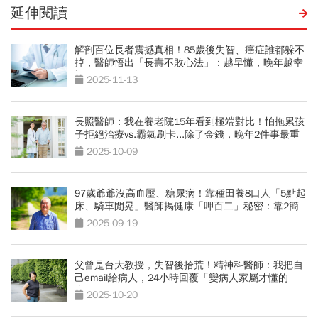
延伸閱讀
解剖百位長者震撼真相！85歲後失智、癌症誰都躲不
掉，醫師悟出「長壽不敗心法」：越早懂，晚年越幸
福
2025-11-13
長照醫師：我在養老院15年看到極端對比！怕拖累孩
子拒絕治療vs.霸氣刷卡...除了金錢，晚年2件事最重
要
2025-10-09
97歲爺爺沒高血壓、糖尿病！靠種田養8口人「5點起
床、騎車閒晃」醫師揭健康「呷百二」秘密：靠2簡
單習慣
2025-09-19
父曾是台大教授，失智後拾荒！精神科醫師：我把自
己email給病人，24小時回覆「變病人家屬才懂的
事」
2025-10-20