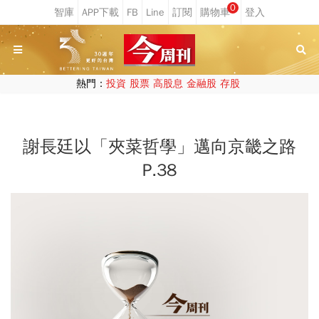
0
熱門：
投資
股票
高股息
金融股
存股
謝長廷以「夾菜哲學」邁向京畿之路
P.38