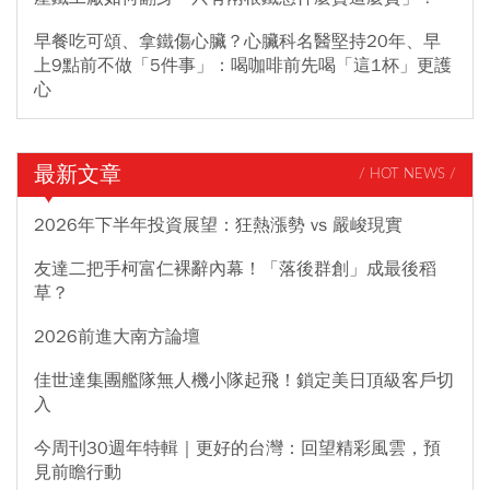
早餐吃可頌、拿鐵傷心臟？心臟科名醫堅持20年、早
上9點前不做「5件事」：喝咖啡前先喝「這1杯」更護
心
最新文章
/ HOT NEWS /
2026年下半年投資展望：狂熱漲勢 vs 嚴峻現實
友達二把手柯富仁裸辭內幕！「落後群創」成最後稻
草？
2026前進大南方論壇
佳世達集團艦隊無人機小隊起飛！鎖定美日頂級客戶切
入
今周刊30週年特輯｜更好的台灣：回望精彩風雲，預
見前瞻行動