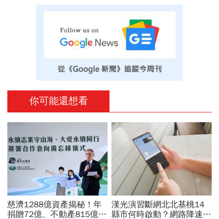
你可能還想看
慈濟1288億資產揭秘！年
漢光演習斷網北北基桃14
捐贈72億、不動產815億…
縣市何時啟動？網路降速股