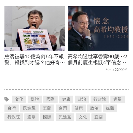
信徒錢去哪？慈濟還原BNT
市下單、傳訊息怎辦？影響
採購經過，他拆解信件批越
範圍時間…城鎮韌性演習懶
描越黑
人包
慈濟被騙10億為何5年不報
高希均過世享耆壽90歲…2
警、錢找到才認？他好奇：
個月前慶生暢談4字信念，
當年財報怎麼編…陳時中背
回憶錄給讀者忠告：自求多
Ads by
「擋疫苗」黑鍋只求1件事
福、一切靠自己爭氣
文化
媒體
國際
健康
政治
行政院
選舉
台灣
民進黨
宜蘭
台灣
健康
政治
媒體
行政院
選舉
國際
民進黨
文化
宜蘭