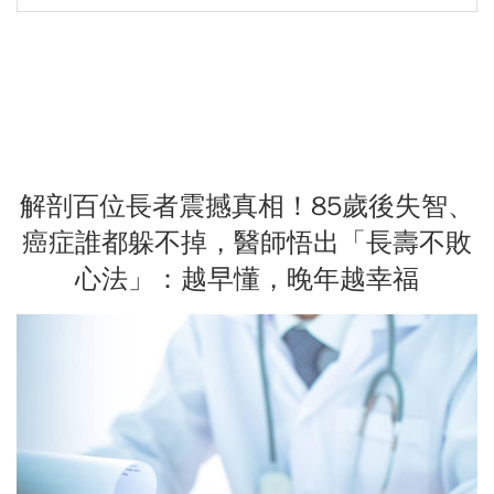
解剖百位長者震撼真相！85歲後失智、
癌症誰都躲不掉，醫師悟出「長壽不敗
心法」：越早懂，晚年越幸福