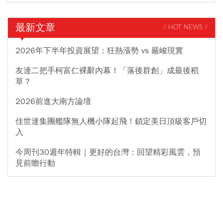
最新文章
/ HOT NEWS /
2026年下半年投資展望：狂熱漲勢 vs 嚴峻現實
友達二把手柯富仁裸辭內幕！「落後群創」成最後稻
草？
2026前進大南方論壇
佳世達集團艦隊無人機小隊起飛！鎖定美日頂級客戶切
入
今周刊30週年特輯｜更好的台灣：回望精彩風雲，預
見前瞻行動