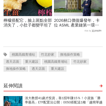
檸檬搭配它，臉上斑點全部
2026林口價值爆發年，卡
消失了，小肚子都變平坦了
位 ASML 產業鏈第一環的
增值契機
Ads by
桃園高鐵青埔站
竹北炒家
換地操作策略
透天店面
重大建設
桃園高鐵青埔站
竹北炒家
換地操作策略
透天店面
重大建設
延伸閱讀
淡大教授41歲才投資，靠1招年賺15％！小資族「勝
率最高」ETF配置法公開：0050搭配這1種「越簡單越