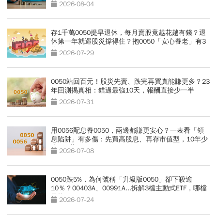
好賺」
2026-08-04
存1千萬0050提早退休，每月賣股竟越花越有錢？退
休第一年就遇股災撐得住？抱0050「安心養老」有3
條件
2026-07-29
0050站回百元！股災先賣、跌完再買真能賺更多？23
年回測揭真相：錯過最強10天，報酬直接少一半
2026-07-31
用0056配息養0050，兩邊都賺更安心？一表看「領
息陷阱」有多傷：先買高股息、再存市值型，10年少
賺330萬
2026-07-08
0050跌5%，為何號稱「升級版0050」卻下殺逾
10％？00403A、00991A...拆解3檔主動式ETF，哪檔
最抗跌？
2026-07-24