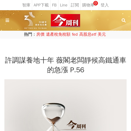
0
熱門：
房價
遺產稅免稅額
fed
高股息etf
美元
許調謀養地十年 薇閣老闆靜候高鐵通車
的急漲 P.56