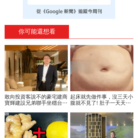
你可能還想看
PR
敢向投資客說不的豪宅建商
起床就先做件事，沒三天小
寶輝建設兄弟聯手坐穩台中
腹就不見了! 肚子一天天變
豪宅一哥
小！
PR