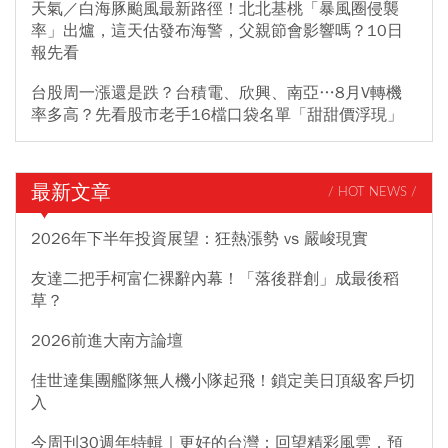
天氣／白海豚颱風最新路徑！北北基桃「暴風圈侵襲
率」出爐，這天估發布海警，父親節會影響嗎？10日
報先看
台股周一漲還是跌？台積電、欣興、南亞…8月V轉機
率多高？先看股市老手16檔口袋名單「甜甜價浮現」
最新文章
/ HOT NEWS /
2026年下半年投資展望：狂熱漲勢 vs 嚴峻現實
友達二把手柯富仁裸辭內幕！「落後群創」成最後稻
草？
2026前進大南方論壇
佳世達集團艦隊無人機小隊起飛！鎖定美日頂級客戶切
入
今周刊30週年特輯｜更好的台灣：回望精彩風雲，預