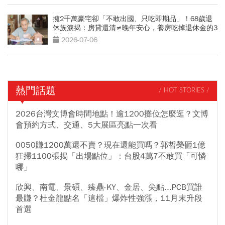
擁2千萬豪宅卻「不敢出國、只吃即期品」！68歲退
休族淚揭：房貸還清≠晚年安心，養房吃掉退休金的3
大誤算
2026-07-06
熱門話題
/ HOT STORIES /
2026台灣文博會時間地點！逾1200攤位怎麼逛？文博
會預約方式、交通、5大展區亮點一次看
0050賺1200萬還不賣？現在還能買嗎？郭哲榮砸1億
狂掃1100張揭「出場點位」：台股4萬7不敢買「可憐
哪」
欣興、南電、景碩、臻鼎-KY、金居、尖點...PCB買誰
最賺？杜金龍點名「這檔」爆炸性強漲，11月末升段
首選