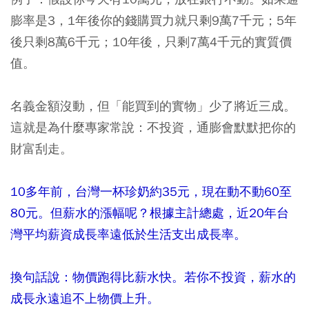
膨率是3，1年後你的錢購買力就只剩9萬7千元；5年
後只剩8萬6千元；10年後，只剩7萬4千元的實質價
值。
名義金額沒動，但「能買到的實物」少了將近三成。
這就是為什麼專家常說：不投資，通膨會默默把你的
財富刮走。
10
多年前，台灣一杯珍奶約
35
元，現在動不動
60
至
80
元。但薪水的漲幅呢？根據主計總處，近
20
年台
灣平均薪資成長率遠低於生活支出成長率。
換句話說：物價跑得比薪水快。若你不投資，薪水的
成長永遠追不上物價上升。