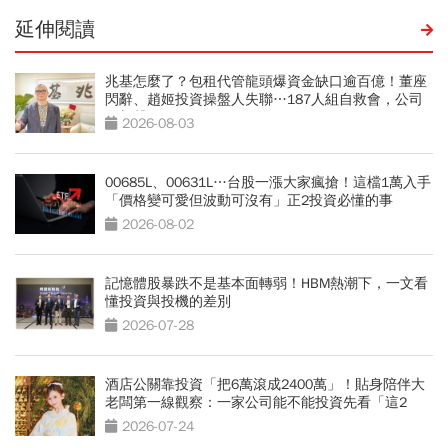
延伸閱讀
兆基怎麼了？包租代管龍頭爆資金缺口逾百億！董座
閃辭、趙姬投資操盤人失聯…187人組自救會，公司
最新聲明
2026-08-03
00685L、00631L…台股一漲大家瘋搶！這檔1萬入手
「價格變可愛但波動可沒有」正2投資必懂的事
2026-08-02
記憶體股暴跌不是基本面轉弱！HBM熱潮下，一文看
懂投資與投機的差別
2026-07-28
酒店公關靠投資「把6萬滾成2400萬」！貼身陪伴大
老闆第一線觀察：一家公司能不能投資先看「這2
點」
2026-07-24