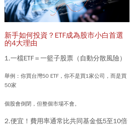
新手如何投資？
ETF
成為股市小白首選
的
4
大理由
1.
一檔
ETF
＝一籃子股票（自動分散風險）
舉例：你買台灣50 ETF，你不是買1家公司，而是買
50家
個股會倒閉，但整個市場不會。
2.便宜！費用率通常比共同基金低
5
至
10
倍