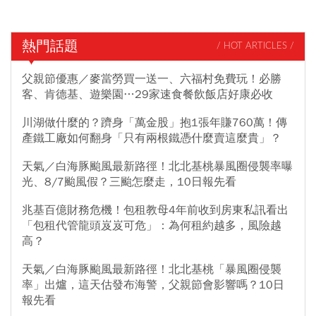
熱門話題
/ HOT ARTICLES /
父親節優惠／麥當勞買一送一、六福村免費玩！必勝
客、肯德基、遊樂園…29家速食餐飲飯店好康必收
川湖做什麼的？躋身「萬金股」抱1張年賺760萬！傳
產鐵工廠如何翻身「只有兩根鐵憑什麼賣這麼貴」？
天氣／白海豚颱風最新路徑！北北基桃暴風圈侵襲率曝
光、8/7颱風假？三颱怎麼走，10日報先看
兆基百億財務危機！包租教母4年前收到房東私訊看出
「包租代管龍頭岌岌可危」：為何租約越多，風險越
高？
天氣／白海豚颱風最新路徑！北北基桃「暴風圈侵襲
率」出爐，這天估發布海警，父親節會影響嗎？10日
報先看