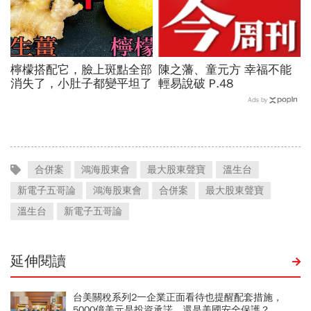
檸檬搭配它，臉上斑點全部
陳之藩、童元方 幸福不能
消失了，小肚子都變平坦了
輕易說破 P.48
Ads by
合併案
鴻海股東會
最大股東聲寶
溫生台
新電子五哥論
鴻海股東會
合併案
最大股東聲寶
溫生台
新電子五哥論
延伸閱讀
台美關稅系列2一企業正面看待也提醒配套措施，
5000億美元是投資承諾，還是美國安全保護？