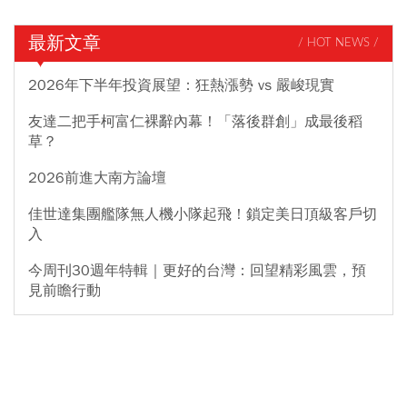
最新文章
/ HOT NEWS /
2026年下半年投資展望：狂熱漲勢 vs 嚴峻現實
友達二把手柯富仁裸辭內幕！「落後群創」成最後稻
草？
2026前進大南方論壇
佳世達集團艦隊無人機小隊起飛！鎖定美日頂級客戶切
入
今周刊30週年特輯｜更好的台灣：回望精彩風雲，預
見前瞻行動