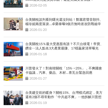
2026-02-05
台美關稅談判看到曙光還沒到站！鄭麗君聲音顫抖、
楊珍妮兩度落淚...卓榮泰曝9個月無時差攻防戰秘辛
2026-01-20
台美關稅15％最大受惠股有誰？不只台積電！帝寶、
鑽全…法人點名3大產業最賺、17檔贏家清單曝光
2026-01-18
川普發火了！對南韓關稅「15%→25%」，不爽國會
卡協議，汽車、藥品、木材...青瓦台緊急回應
2026-01-27
台美建交前的暖身？關稅15%、台灣模式綁定，美方
還有2個不尋常動作「中共超不爽」…他拆解川普想
什麼
2026-01-19