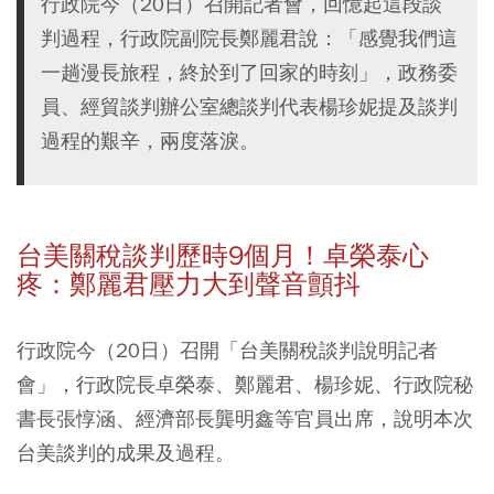
行政院今（20日）召開記者會，回憶起這段談
判過程，行政院副院長鄭麗君說：「感覺我們這
一趟漫長旅程，終於到了回家的時刻」，政務委
員、經貿談判辦公室總談判代表楊珍妮提及談判
過程的艱辛，兩度落淚。
台美關稅談判歷時9個月！卓榮泰心
疼：鄭麗君壓力大到聲音顫抖
行政院今（20日）召開「台美關稅談判說明記者
會」，行政院長卓榮泰、鄭麗君、楊珍妮、行政院秘
書長張惇涵、經濟部長龔明鑫等官員出席，說明本次
台美談判的成果及過程。