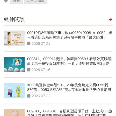
關稅
二三二條款
延伸閱讀
00919抱3年果斷下車，改買0050+00981A+0052...達
人看這組合為何搖頭？追報酬率換股「最大陷阱」
2026-07-21
00981A、00991A更賺，幹嘛買0050！看績效買股穩
贏？老手挑投資18年數字一看：後照鏡買股有3盲點
2026-07-16
1000萬退休金年領5％，20年後會燒光？買0056剩
870萬，0050竟有2854萬...存金融股呢？安心養老殘
酷真相
2026-07-22
00981A、00403A…台股劇烈震盪千點，主動式ETF該
選誰？這檔定期定額報酬翻倍，吃AI紅利表現可期