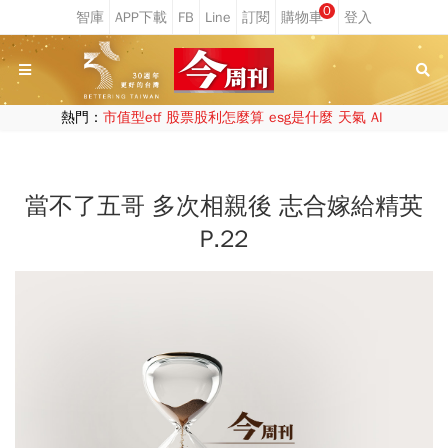
0
熱門：
市值型etf
股票股利怎麼算
esg是什麼
天氣
AI
當不了五哥 多次相親後 志合嫁給精英
P.22