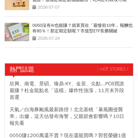
2026-07-07
0050沒有AI也能賺？就算買在「最慘前10年」報酬也
有85％！那定期定額呢？市值型ETF長勝關鍵
2026-07-24
熱門話題
/ HOT STORIES /
欣興、南電、景碩、臻鼎-KY、金居、尖點...PCB買誰
最賺？杜金龍點名「這檔」爆炸性強漲，11月末升段
首選
天氣／白海豚颱風最新路徑！北北基桃「暴風圈侵襲
率」出爐，這天估發布海警，父親節會影響嗎？10日
報先看
0050賺1200萬還不賣？現在還能買嗎？郭哲榮砸1億