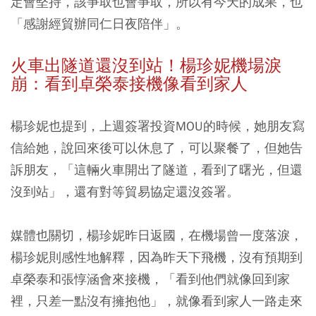
定會堅持，該爭取也會爭取，所以有今天的成果，也
「感謝經貿辦同仁日夜陪伴」。
火車出隧道還沒到站！楊珍妮機場淚
崩：看到卓榮泰接機像看到家人
楊珍妮也提到，上週簽署投資MOU的時候，她朋友寫
信給她，說回來後可以休息了，可以聚餐了，但她告
訴朋友，「這輛火車開出了隧道，看到了曙光，但還
沒到站」，還有對等貿易協定還沒簽署。
媒體也關切，楊珍妮昨日返國，在機場曾一度落淚，
楊珍妮則感性地解釋，因為昨天下飛機，沒有預期到
卓榮泰和張惇涵會來接機，「看到他們就像回到家
裡，只差一點沒有擁抱他」，就像看到家人一路走來