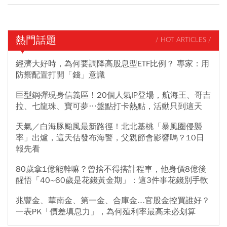
熱門話題
/ HOT ARTICLES /
經濟大好時，為何要調降高股息型ETF比例？ 專家：用
防禦配置打開「錢」意識
巨型鋼彈現身信義區！20個人氣IP登場，航海王、哥吉
拉、七龍珠、寶可夢…盤點打卡熱點，活動只到這天
天氣／白海豚颱風最新路徑！北北基桃「暴風圈侵襲
率」出爐，這天估發布海警，父親節會影響嗎？10日
報先看
80歲拿1億能幹嘛？曾捨不得搭計程車，他身價8億後
醒悟「40~60歲是花錢黃金期」：這3件事花錢別手軟
兆豐金、華南金、第一金、合庫金...官股金控買誰好？
一表PK「價差填息力」，為何殖利率最高未必划算