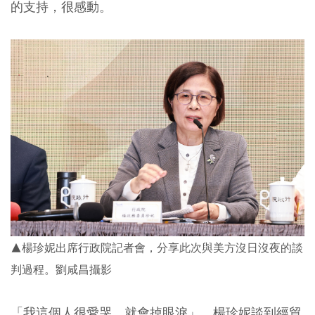
的支持，很感動。
▲
楊珍妮出席行政院記者會，分享此次與美方沒日沒夜的談
判過程。劉咸昌攝影
「我這個人很愛哭，就會掉眼淚」，楊珍妮談到經貿