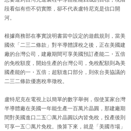
段看似有些不切實際，卻不代表盧特尼克是信口開
河。
根據商務部在事實說明書當中設定的遊戲規則，當美
國依「二三二條款」對半導體課稅之後，正在美國建
廠的台灣公司，建廠期間可享美國預訂產能二・五倍
的免稅額度，開始生產的台灣公司，免稅配額則為美
國產能的一・五倍；超額進口部分，則依台美協議的
二三二條款優惠稅率徵稅。
盧特尼克在電視上以簡單的數字舉例，假使某家台灣
半導體廠在美國一年能生產一百萬片晶圓，那建廠期
間對美國進口二五○萬片晶圓以內皆免稅，投產後則
可享一五○萬片免稅。換算下來，就是「美國市場」