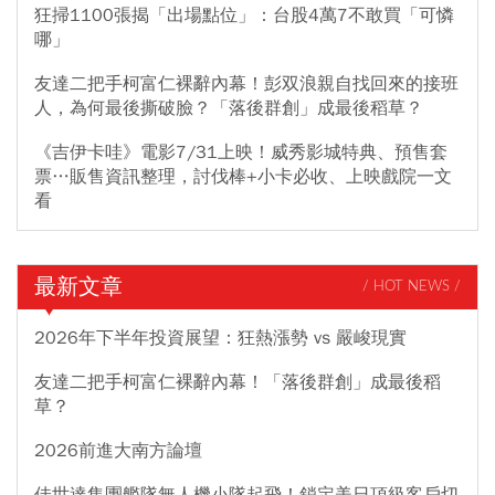
狂掃1100張揭「出場點位」：台股4萬7不敢買「可憐
哪」
友達二把手柯富仁裸辭內幕！彭双浪親自找回來的接班
人，為何最後撕破臉？「落後群創」成最後稻草？
《吉伊卡哇》電影7/31上映！威秀影城特典、預售套
票…販售資訊整理，討伐棒+小卡必收、上映戲院一文
看
最新文章
/ HOT NEWS /
2026年下半年投資展望：狂熱漲勢 vs 嚴峻現實
友達二把手柯富仁裸辭內幕！「落後群創」成最後稻
草？
2026前進大南方論壇
佳世達集團艦隊無人機小隊起飛！鎖定美日頂級客戶切