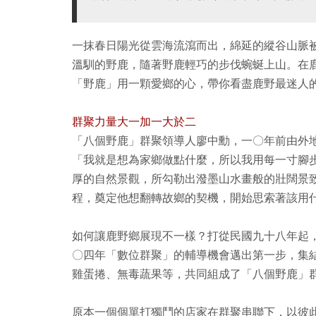
一抹春日陽光從雲海流瀉而出，綿延的縱谷山脈
溫馴的野鹿，隨著野鹿輕巧的步伐蜿蜒上山。在
「野鹿」用一顆愛鄉的心，帶你看盡鹿野最迷人
群聚力量大一加一大於二
「八個野鹿」群聚領導人廖中勳，一〇年前由外
「我就是想為家鄉做點什麼，所以我用每一寸腳
厚的自然景觀，所勾勒出潑墨山水畫般的壯闊景
程，奠定他想翻轉故鄉的契機，開始思索著該用
如何讓鹿野鄉展現不一樣？打從民國九十八年起
〇四年「數位群聚」的輔導機會邁出第一步，集
雞蛋捲、無毒蔬果等，共同組成了「八個野鹿」
原本一個個單打獨鬥的店家在群聚串聯下，以彼