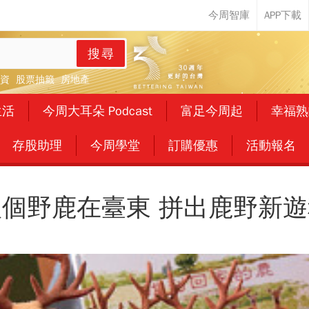
搜尋
資
股票抽籤
房地產
生活
今周大耳朵 Podcast
富足今周起
幸福熟
存股助理
今周學堂
訂購優惠
活動報名
八個野鹿在臺東 拼出鹿野新遊