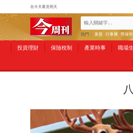
在今天看見明天
熱門：
美股
行事曆
勞保年
投資理財
保險稅制
產業時事
職場