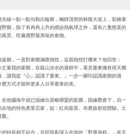
被光線一點一點勾勒出輪廓，幽靜茂密的林蔭大道上，彩繪著
鹿野鄉，除了有冉冉上升的繽紛熱氣球之外，還有八隻憨直的
的風景、吃遍鹿野最美味的食物。
地返鄉，一直對家鄉滿懷熱忱，這股熱忱打哪來？他回答：
步丈量我的家鄉，在跋山涉水的過程中，看見臺東擁有得天獨
致，讓我從『心』認識了臺東。」一步一腳印認識家鄉的過
什麼方式才能和更多人分享臺東的美。
，在他腦海中就已描繪出策略聯盟的藍圖，因緣際會下，自一
結在地的特色產業店家，如：紅烏龍茶、布農族射箭體驗、土
群聚。
此的特長相互結合，共同規劃深入在地的「野鹿遊程」，依天