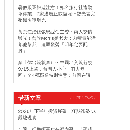
暑假跟團旅遊注意！知名旅行社遭勒
令停業、9家遭廢止或撤照…觀光署完
整黑名單曝光
黃崇仁治喪張忠謀任主委…兩人交情
曝光！曾說Morris是老大：力積電能活
都他幫我！遺屬發聲「明年定要配
股」
禁止你出境就禁止…中國出入境新規
9/15上路，台灣人小心「有去無
回」？4種職業特別注意：前例在這
最新文章
/ HOT NEWS /
2026年下半年投資展望：狂熱漲勢 vs
嚴峻現實
友達二把手柯富仁裸辭內幕！「落後