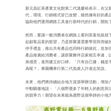
新元昌紅茶產業文化館第二代溫慶裕表示，在父
代，環境、行銷模式皆已改變，雖然擁有好的產
協助他們運用網路工具進行新時代的行銷，開拓
然而，要讓一般消費者在網路上看到茶葉包裝就
起顧客品茗的慾望，乃是群聚還需要學習與突破
伴手禮盒，推出共有產品也同時行銷彼此，並加
產品推廣給消費者，讓群聚夥伴店家相互串連，
身感受，進而建立好口碑。「只有自己賺，錢是
為呢？」東園機車行第二代負責人許凌志笑說。
未來，他們將持續結合地方資源舉辦活動，增加
中勳驕傲地說：「八個野鹿多了年輕人的創意與
的競爭力！期望在未來能為鹿野這個寧靜的小地