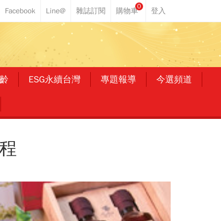
0
齡
ESG永續台灣
專題報導
今選頻道
程