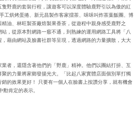
五隻野鹿的套裝行程，讓遊客可以深度體驗鹿野引以為傲的紅
莊手工烘烤蛋捲、新元昌製作客家擂茶、咊咊叫炸茶葉飯團、博
與精油、林旺製茶廠焙製果香茶，從遊程中親身感受鹿野之
網站，從原本對網路一竅不通，到熟練的運用網路工具將「八
程，藉由網站及臉書社群等呈現，透過網路的力量擴散，大大
家業者，還隱含著他們的「野鹿」精神。他們以團結打拚、互
群聚的力量將家鄉發揚光大。「比起八家實體店面個別單打獨
行銷的效果更好！ 只要有一個人在臉書上按讚分享，就有機會
中勳肯定的表示。