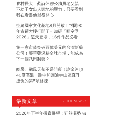
眷村長大，蔡詩萍聊公務員老父親：
不給子女出人頭地的壓力，只要看到
我在看書他就很開心
空總國家文化基地8月開放！封閉90
年古蹟大樓打開了…加碼「晴空季
2026」這天登場，16件作品必看
第一家市值突破百億美元的台灣新藥
公司！藥華藥深耕全球市場，能成為
下一個武田製藥？
酷暑、颱風天都不是阻礙！謝金河頂
40度高溫，跑中和圓通寺山區直呼：
捷兔的第5項修煉
最新文章
/ HOT NEWS /
2026年下半年投資展望：狂熱漲勢 vs