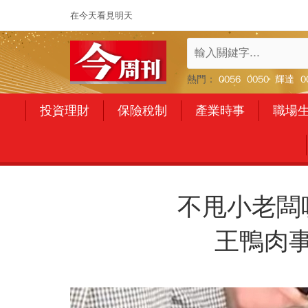
在今天看見明天
熱門：
0056
0050
輝達
0
投資理財
保險稅制
產業時事
職場
不甩小老闆
王鴨肉