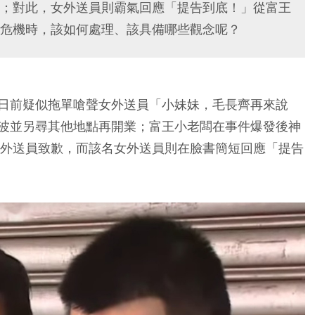
；對此，女外送員則霸氣回應「提告到底！」從富王
危機時，該如何處理、該具備哪些觀念呢？
日前疑似拖單嗆聲女外送員「小妹妹，毛長齊再來說
波並另尋其他地點再開業；富王小老闆在事件爆發後神
女外送員致歉，而該名女外送員則在臉書簡短回應「提告