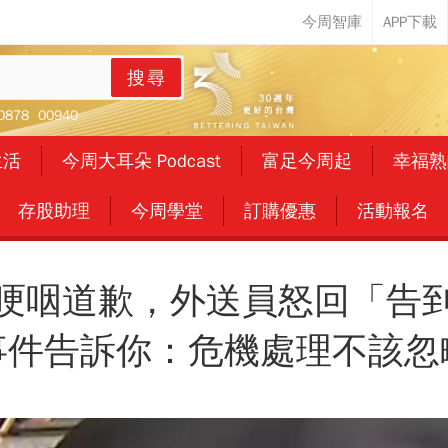
搜尋
0878
00940
生活
今周大耳朵 Podcast
富足今周起
幸福熟
存股助理
今周學堂
訂購優惠
活動報名
哽咽道歉，外送員怒回「告
事件告訴你：危機處理不該忽