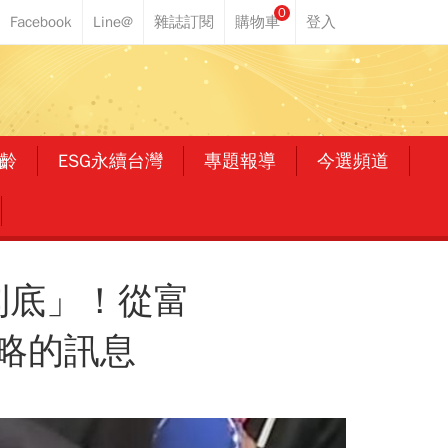
0
齡
ESG永續台灣
專題報導
今選頻道
到底」！從富
略的訊息