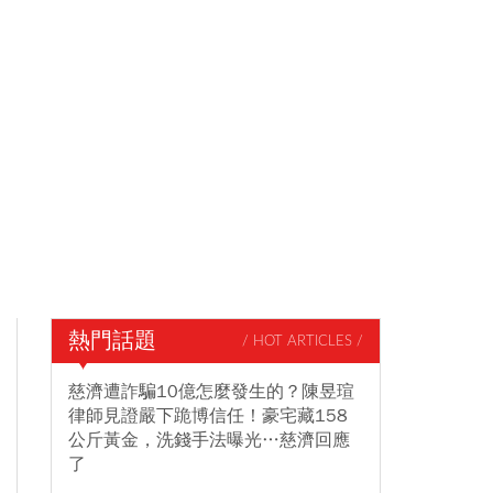
熱門話題
/ HOT ARTICLES /
慈濟遭詐騙10億怎麼發生的？陳昱瑄
律師見證嚴下跪博信任！豪宅藏158
公斤黃金，洗錢手法曝光…慈濟回應
了