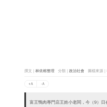
林依榕整理
政治社會
+A
-A
富王鴨肉專門店王姓小老闆，今（9）日