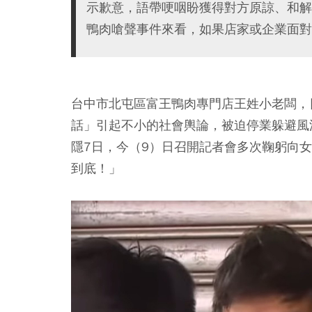
示歉意，語帶哽咽盼獲得對方原諒、和解
鴨肉嗆聲事件來看，如果店家或企業面對
台中市北屯區富王鴨肉專門店王姓小老闆，
話」引起不小的社會輿論，被迫停業躲避風
隱7日，今（9）日召開記者會多次鞠躬向
到底！」