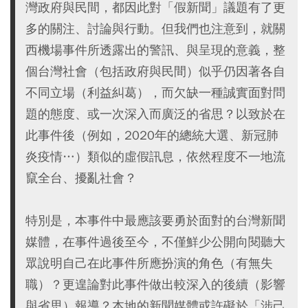
灣政府與民間，都因此對「假新聞」議題有了更
多的關注、討論與行動。但我們也注意到，就關
西機場事件所透露出的警訊、與呈現的意義，整
個台灣社會（包括政府與民間）似乎仍因著各自
不同立場（利益糾葛），而欠缺一種誠實面對問
題的態度、或一次深入而廣泛的省思？以致於在
此事件後（例如，2020年的總統大選、新冠肺
炎疫情…）類似的虛假訊息，依然程度不一地流
竄全台、擾亂社會？
特別是，本事件中最應該要勇於面對的台灣新聞
媒體，在事件過後至今，不僅鮮少公開向閱聽大
眾說明自己在此事件所應扮演的角色（有無失
職）？更遑論對此事件做出較深入的後續（影響
與省思）報導？本地的新聞媒體或許礙於「涉己