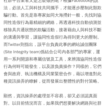
社群平台業者又是怎麼做的呢？根據Facebook的說
法，必須人工與科技共同攜手，才能逐步壓制此類欺
騙行動。首先是靠專家如同大海撈針一般，先找到協
同性造假行為最精細的網絡，再透過科技自動偵測並
移除具共通狀態的欺騙活動，接著藉由人與科技不斷
的溝通與學習，讓協同性造假行為得到更大的壓制。
而Twitter則指出，該平台負責此事的網站誠信團隊
(Site Integrity team)係結合公司內各部門的專家，運
用一系列開源和專屬信號及工具，來辨識協同性造假
行為何時可能發生，以及誰負責操作？同樣的，它們
會與政府、執法機構及同業緊密合作，藉以增進對此
種資訊操弄的瞭解，從而發展出整體性的對付策略。
顯然，資訊操弄的處理並不容易，卻又必須認真面
對。以目前情況而言，如果我們想要解決網路與社群