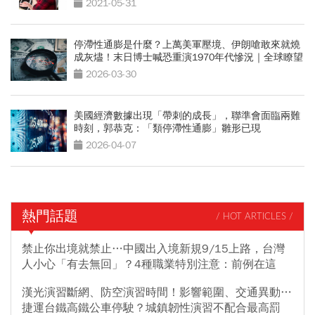
2021-05-31
停滯性通膨是什麼？上萬美軍壓境、伊朗嗆敢來就燒
成灰燼！末日博士喊恐重演1970年代慘況｜全球瞭望
2026-03-30
美國經濟數據出現「帶刺的成長」，聯準會面臨兩難
時刻，郭恭克：「類停滯性通膨」雛形已現
2026-04-07
熱門話題
/ HOT ARTICLES /
禁止你出境就禁止…中國出入境新規9/15上路，台灣
人小心「有去無回」？4種職業特別注意：前例在這
漢光演習斷網、防空演習時間！影響範圍、交通異動…
捷運台鐵高鐵公車停駛？城鎮韌性演習不配合最高罰