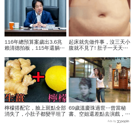
116年總預算案歲出3.6兆
起床就先做件事，沒三天小
賴清德拍板，115年還躺在
腹就不見了! 肚子一天天變
立法院…兩案「塞車」創憲
小！
政首例如何解決？
PR
檸檬搭配它，臉上斑點全部
69歲溫慶珠過世…曾當秘
消失了，小肚子都變平坦了
書、空姐還差點去演戲，擁
過婚姻「只信一見鍾情」！
Ads by
好友悼：她活成一件作品