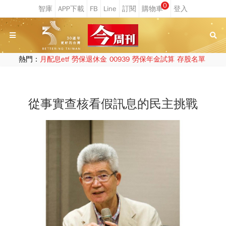
0
熱門：
月配息etf
勞保退休金
00939
勞保年金試算
存股名單
從事實查核看假訊息的民主挑戰