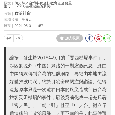
胡元輝／台灣事實查核教育基金會董
事長，中正大學傳播學系教授
政治社會
吳東岳
2021-05-31 11:57
+A
-A
加入收藏
編按：發生於2018年9月的「關西機場事件」，
起因於境外（中國）網路的一則虛假訊息，經由
中國網媒傳到台灣的社群網路，再經由本地主流
媒體推波助瀾，終於引發全民關注與議論。使得
這起原本只是一次遠在日本的風災造成部份台灣
旅客受困機場的事件，最後竟演化成一場充斥著
「官／民」、「朝／野」甚至「中／台」對立矛
盾情緒的「政治風暴」？更不幸的是，此事件還