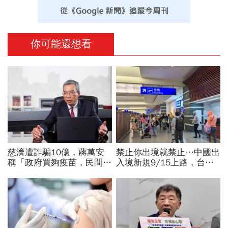
你可能還想看
慈濟遭詐騙10億，蔣萬安
禁止你出境就禁止…中國出
稱「政府買夠疫苗，民間就
入境新規9/15上路，台灣
不用採購」！謝金河：這句
人小心「有去無回」？4種
話說得不夠公道
職業特別注意：前例在這