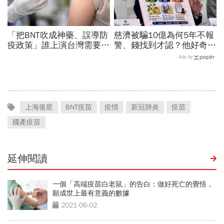
「把BNT吹成神藥、誤導防
慈濟被騙10億為何5年不報
疫政策」誰上演台灣需要中
警、錢找到才認？他好奇：
國施予恩惠的大戲？杜奕
當年財報怎麼編…陳時中背
Ads by
瑾：還防疫團隊一個公道
「擋疫苗」黑鍋只求1件事
上海復星
BNT疫苗
疫情
新冠肺炎
疫苗
國產疫苗
延伸閱讀
一個「高端疫苗白老鼠」的告白：做好死亡的覺悟，
願成世上最有意義的數據
2021-06-02