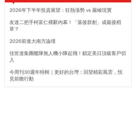
2026年下半年投資展望：狂熱漲勢 vs 嚴峻現實
友達二把手柯富仁裸辭內幕！「落後群創」成最後稻
草？
2026前進大南方論壇
佳世達集團艦隊無人機小隊起飛！鎖定美日頂級客戶切
入
今周刊30週年特輯｜更好的台灣：回望精彩風雲，預
見前瞻行動