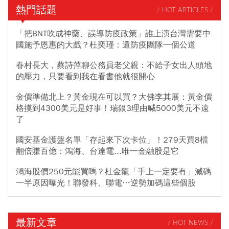
熱門話題
/ HOT ARTICLES /
「把BNT吹成神藥、誤導防疫政策」誰上演台灣需要中
國施予恩惠的大戲？杜奕瑾：還防疫團隊一個公道
眷村長大，蔡詩萍聊公務員老父親：不給子女出人頭地
的壓力，只要看到我在看書他就很開心
金價準備北上？黃金現在可以買？大佛李其展：黃金價
格摸到4300美元是好事！瑞銀3理由喊5000美元不遠
了
國安基金護盤名單「存起來下次卡位」！279天買8檔
翻倍賺百億：鴻海、台達電...唯一金融股是它
鴻海股價250元能買嗎？杜金龍「手上一定要有」減碼
一半原因曝光！聯發科、聯電…逆勢加碼這些個股
最新文章
/ HOT NEWS /