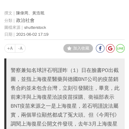
陳偉周、黃浩珉
政治社會
shutterstock
2021-06-02 17:19
+A
-A
加入收藏
警察兼知名球評石明謹昨（1）日在臉書PO出截
圖，並指上海復星醫藥與德國BNT公司的疫苗銷
售合約並未包含台灣，立刻引發關注，畢竟，此
前東洋與上海復星洽談疫苗採購、衛福部表示
BNT疫苗來源之一是上海復星，若石明謹說法屬
實，兩個單位顯然都成了冤大頭。但《今周刊》
調閱上海復星公開文件發現，去年3月上海復星