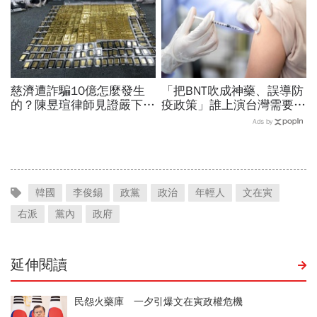
慈濟遭詐騙10億怎麼發生
「把BNT吹成神藥、誤導防
的？陳昱瑄律師見證嚴下跪
疫政策」誰上演台灣需要中
博信任！豪宅藏158公斤黃
國施予恩惠的大戲？杜奕
Ads by
金，洗錢手法曝光…慈濟回
瑾：還防疫團隊一個公道
應了
韓國
李俊錫
政黨
政治
年輕人
文在寅
右派
黨內
政府
延伸閱讀
民怨火藥庫 一夕引爆文在寅政權危機