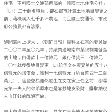
住宅，不料國土交通部所屬的「韓國土地住宅公社」
（LH）二十餘名職員，卻在都市計畫土地地目變更之
前，藉機購入七千多坪農地，而且國土交通部、市政
府公務員都有涉案。
醜聞還向上擴大，《朝鮮日報》爆料文在寅的妻舅從
二○○二年至○九年，持續買進城南市某限制開發區
的土地，自備款十一億韓元，銀行借貸三十億韓元，
一○年就獲得地目變更，LH給予文在寅妻舅約五十八
億韓元的賠償金，獲利十七億韓元（約台幣四千二百
萬元）。這些交易雖然發生在文在寅上任之前，卻曝
光第一夫人的弟弟原本也是靠炒地皮發財、賺取納稅
人血汗錢的醜陋面貌。
國土交通部部長卞彰欽，是文在寅房地產政策的核心