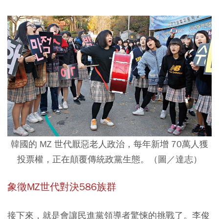
韓國的 MZ 世代厭惡老人政治，每年新增 70萬人獲
投票權，正在顛覆傳統政黨生態。（圖／達志）
象徵MZ世代對決586族群
接下來，就是會讓民進黨領導者驚悚的挑戰了。李俊