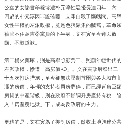
公室的女祕書舉報慘遭朴元淳性騷擾長達四年，六十
四歲的朴元淳因罪證確鑿，立即自殺了斷醜聞。高舉
女性平權的左派政權，竟是色狼聚集的賊窩，革命領
袖管不住歐吉桑黨員的下半身，文在寅至今難以啟
齒、不敢道歉。
第二桶火藥庫，則是高舉照顧勞工、照顧年輕世代的
左派政權，慘遭「高房價KO」。文在寅政府祭出二
十五次打房措施，至今卻無法壓制首爾與各大城市高
漲的房價，年輕的支持者買房夢碎，而已經背負巨額
房貸的中產階級，則在政府不斷調升房產持有稅，陷
入「房產稅地獄」下，成為反政府的主力。
更糟的是，文在寅為了抑制房價，徵收土地興建公共