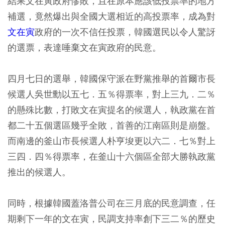
結果文在寅政府慘敗，且在原本應該低投票率的地方
補選，竟然爆出與全國大選相近的高投票率，成為對
文在寅
政府的一次不信任投票，韓國選民以令人驚訝
的選票，表達唾棄文在寅政府的民意。
四月七日的選舉，韓國保守派在野黨推舉的首爾市長
候選人吳世勳以五七．五％得票率，對上三九．二％
的懸殊比數，打敗文在寅提名的候選人，執政黨在首
都二十五個選區幾乎全敗，首善的江南區則是崩盤。
而南邊的釜山市長候選人朴亨埈更以六二．七％對上
三四．四％得票率，在釜山十六個區全部大勝執政黨
推出的候選人。
同時，根據韓國蓋洛普公司在三月底的民意調查，任
期剩下一年的文在寅，民調支持率創下三二％的歷史