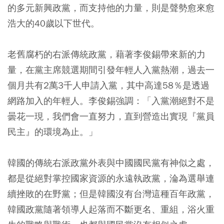
的多元新興政黨，而支持他的力量，則是聲勢愈來愈
浩大的40歲以下世代。
老舊腐朽的右派傳統政黨，藉著李俊錫帶來新的力
量，在黨主席競選期間引發年輕人入黨熱潮，過去一
個月共有2萬3千人申請入黨，其中高達58％是透過
網路加入的年輕人。李俊錫強調：「入黨潮絕對不是
曇花一現，我們會一直努力，直到營造出實現『黨員
民主』的環境為止。」
韓國的傳統右派政黨外表與中國國民黨有神似之處，
都是從絕對掌控國家資源的永遠執政黨，淪為選舉連
續挫敗的在野黨；但是韓國沒有台灣這種百年政黨，
韓國政黨隨著領導人起落而不斷更名、重組，浴火重