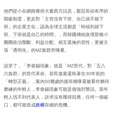
他們從小在網路獲得大量西方訊息，厭惡長幼有序的
階級制度，更反對「主管沒有下班、自己就不能下
班」的企業文化，認為全球主流都是「時候到就下
班、下班就是自己的時間」，而韓國傳統政壇那種小
圈圈政治壟斷、利益分配、相互遮掩的習性，更被主
張「透明化」的MZ族群所唾棄。
說穿了，「李俊錫現象」就是「MZ世代」對「五八
六族群」的世代革命。若民進黨還執著在30年前的
「轉型正義」，黨內50幾歲的接班梯隊還被看作猶待
磨練的年輕人，李俊錫現象可能是個強烈警訊。當年
輕人找不到代表人，訴求沒有獲得回應，任何一個破
口，都可能造成
政權
存續的危機。