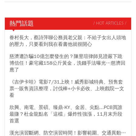
熱門話題
/ HOT ARTICLES /
眷村長大，蔡詩萍聊公務員老父親：不給子女出人頭地
的壓力，只要看到我在看書他就很開心
慈濟遭詐騙10億怎麼發生的？陳昱瑄律師見證嚴下跪
博信任！豪宅藏158公斤黃金，洗錢手法曝光…慈濟回
應了
《吉伊卡哇》電影7/31上映！威秀影城特典、預售套
票…販售資訊整理，討伐棒+小卡必收、上映戲院一文
看
欣興、南電、景碩、臻鼎-KY、金居、尖點...PCB買誰
最賺？杜金龍點名「這檔」爆炸性強漲，11月末升段
首選
漢光演習斷網、防空演習時間！影響範圍、交通異動…