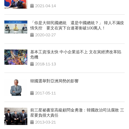
2021-04-14
「你是大韓民國總統 還是中國總統？」 韓人不滿疫
情失控 要文在寅下台連署衝破100萬人！
2020-02-27
基本工資漲太快 中小企業追不上 文在寅經濟改革陷
危機
2018-11-13
韓國選舉對亞洲局勢的影響
2017-05-11
前三星祕書室高級顧問金勇澈：韓國政治司法腐敗 三
星要負很大責任
2013-03-21