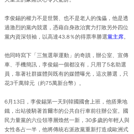
李俊錫的權力不是世襲、也不是老人的傀儡，他是透
過激烈的黨內競選，憑藉自身政治實力打敗另外四位
黨內資深領袖，以高達43.8％的得票率勝選
黨主席
。
他同時寫下「三無選舉運動」的奇蹟，辦公室、宣傳
車、手機簡訊，李俊錫一個都沒有，只用了5名助選
員，靠著社群媒體與既有的媒體曝光，這次勝選，只
花3千萬韓元（約75萬新台幣）。
6月13日，李俊錫第一天到韓國國會上班，他搭乘地
鐵，出站後騎著首爾市的公共自行車前往辦公室。國
民力量黨的六位領導層煥然一新，30多歲的年輕人與
女性各占一半，他將傳統右派政黨重新打造成歐洲式