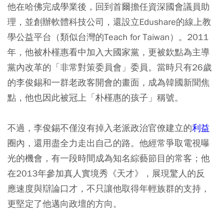
他在哈佛完成學業後，回到首爾擔任資深國會議員助
理，並創辦軟體科技公司，還設立Edushare的線上教
學公益平台（類似台灣的Teach for Taiwan）。2011
年，他被朴槿惠看中加入大國家黨，更被欽點為主導
黨內改革的「非常對策委員會」委員。當時只有26歲
的李俊錫和一群老政客開會的畫面，成為韓國新聞焦
點，他也因此被冠上「朴槿惠的孩子」稱號。
不過，李俊錫不僅沒有掉入老派政治官僚建立的
利益
圈內，還用盡全力走出自己的路。他經常爭取電視曝
光的機會，有一段時間成為知名綜藝節目的常客；他
在2013年參加真人實境秀《天才》，展現驚人的反
應速度與辯論口才，不只讓他取得年輕族群的支持，
更堅定了他邁向政壇的方向。