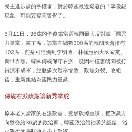
民主進步黨的掌權者，對於韓國最近爆發的「李俊錫
現象」可能要提高警覺了。
6月11日，36歲的李俊錫當選韓國最大反對黨「國民
力量黨」黨主席，該黨在總數300席的韓國國會擁有
102席，前身可追溯到李明博、朴槿惠的大國家黨、
新世界黨。韓國傳統保守右派一度因朴槿惠醜聞被打
得潰不成軍，經歷多次選舉慘敗、政黨分裂、改組
後，重新集結為國民力量黨。
傳統右派政黨讓新秀掌舵
原本老人當家的右派政黨，竟然砍掉重練，把政黨方
向盤交給36歲的政治家，韓國政治領袖勇於認錯、浴
火重生的豪賭決心令人驚訝。