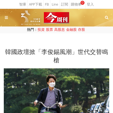
0
熱門：
投資
股票
高股息
金融股
存股
韓國政壇掀「李俊錫風潮」世代交替鳴
槍