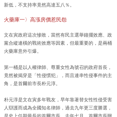
新低，不支持率竟然高達五八％。
火藥庫一〉高漲房價惹民怨
文在寅政府這次慘敗，當然有民主選舉鐘擺效應、政
黨合縱連橫的戰術效應等因素，但最重要的，是兩桶
火藥庫意外引爆。
第一桶是以人權律師、尊重女性為號召的政府首長，
竟然被揭穿是「性侵慣犯」，而且連串性侵事件的主
角，是首爾前市長朴元淳。
朴元淳是文在寅多年戰友，早年靠著替女性性侵受害
人辯護而成為全國知名律師，過去九年更三度勝選，
是史上任期最長的首爾市長。去年七月，首爾市長辦