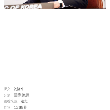
乾隆來
國際總經
達志
1269期