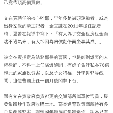
己竟帶頭高價買房。
文在寅聘任的核心幹部，早年多是街頭運動者，或是
出身左派的勞工記者，金宜謙在2011年擔任記者
時，還曾在報導中寫下：「有人為了交全租房租金而
喘不過氣來，有人卻因為房價翻倍而坐享其成。」
被文在寅指定為法務部長的曹國，也是帥到爆表的人
權律師，不料一上任猛爆醜聞，有姪子貪汙私吞76億
韓元的家族投資案，以及子女特權、升學舞弊等醜
聞，迫使曹國上任一個月後閃辭下台。
還有文在寅政府負責都更的交通部所屬單位官員，爆
發集體炒作政府收購土地、部長違背政策隱藏持有多
戶房產等弊案，讓韓國年輕族群集體爆炸，認為只有