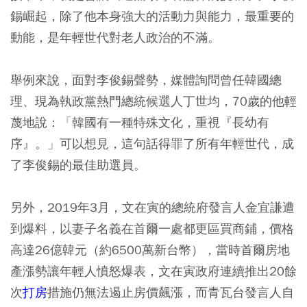
錫崛起，除了他本身強大的活動力與能力，最重要的
動能，是年輕世代對老人政治的不滿。
舉例來說，面對李俊錫聲勢，媒體詢問曾任韓國總
理、現為執政黨熱門總統候選人丁世均，70歲的他輕
蔑地說：「韓國有一種特殊文化，重視『長幼有
序』。」可以想見，這句話得罪了所有年輕世代，成
了李俊錫的最佳助選員。
另外，2019年3月，文在寅的總統府發言人金宜謙遭
到爆料，以妻子名義在首爾一處都更區買商鋪，價格
高達26億韓元（約6500萬新台幣），當時首爾房地
產漲勢讓年輕人憤怒爆表，文在寅政府連續推出20餘
次
打房
措施仍無法遏止房價飆漲，而青瓦台發言人自