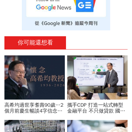
你可能還想看
高希均過世享耆壽90歲…2
攜手CDP 打造一站式轉型
個月前慶生暢談4字信念，
金融平台 不只做貸款 國泰
回憶錄給讀者忠告：自求多
世華化身減碳顧問
福、一切靠自己爭氣