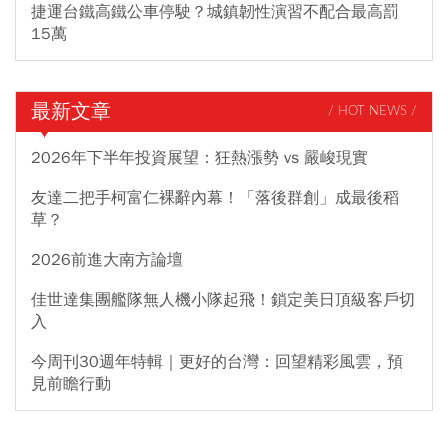
捷運台鐵高鐵公車停駛？城鎮韌性演習不配合最高罰
15萬
最新文章
/ HOT NEWS /
2026年下半年投資展望：狂熱漲勢 vs 嚴峻現實
友達二把手柯富仁裸辭內幕！「落後群創」成最後稻
草？
2026前進大南方論壇
佳世達集團艦隊無人機小隊起飛！鎖定美日頂級客戶切
入
今周刊30週年特輯｜更好的台灣：回望精彩風雲，預
見前瞻行動