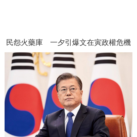
民怨火藥庫 一夕引爆文在寅政權危機