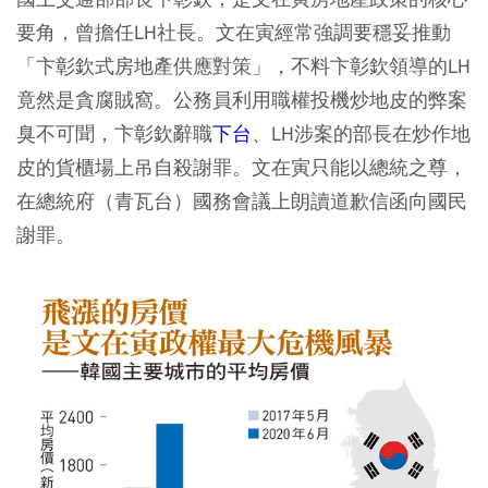
要角，曾擔任LH社長。文在寅經常強調要穩妥推動
「卞彰欽式房地產供應對策」，不料卞彰欽領導的LH
竟然是貪腐賊窩。公務員利用職權投機炒地皮的弊案
臭不可聞，卞彰欽辭職
下台
、LH涉案的部長在炒作地
皮的貨櫃場上吊自殺謝罪。文在寅只能以總統之尊，
在總統府（青瓦台）國務會議上朗讀道歉信函向國民
謝罪。