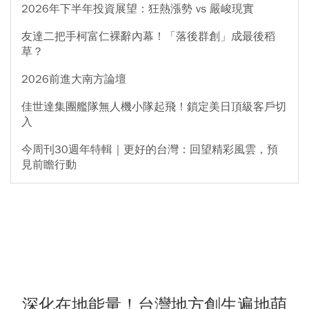
2026年下半年投資展望：狂熱漲勢 vs 嚴峻現實
友達二把手柯富仁裸辭內幕！「落後群創」成最後稻
草？
2026前進大南方論壇
佳世達集團艦隊無人機小隊起飛！鎖定美日頂級客戶切
入
今周刊30週年特輯｜更好的台灣：回望精彩風雲，預
見前瞻行動
深化在地能量！台灣地方創生遍地萌