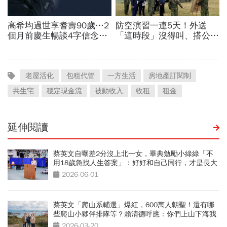
老屋活化
包租代管
一方生活
房地產訂閱制
共生宅
穩定現金流
被動收入
收租
租金
延伸閱讀
蔡英文自曝差2分沒上北一女，畢典勉勵小綠綠「不
用18歲急找人生答案」：好好和自己同行，才是長大
的開始
2026-06-01
蔡英文「爬山系輔選」爆紅，600萬人朝聖！還有哪
些爬山小夥伴排隊等？賴清德呼應：你們上山下海我
來
2026-03-20