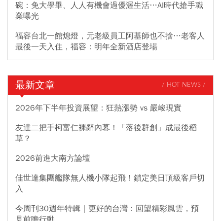
碗：免大學畢、人人有機會過優渥生活…AI時代搶手職
業曝光
福容台北一館熄燈，元老級員工阿基師也不捨…老客人
最後一天入住，福容：明年全新酒店登場
最新文章
/ HOT NEWS /
2026年下半年投資展望：狂熱漲勢 vs 嚴峻現實
友達二把手柯富仁裸辭內幕！「落後群創」成最後稻
草？
2026前進大南方論壇
佳世達集團艦隊無人機小隊起飛！鎖定美日頂級客戶切
入
今周刊30週年特輯｜更好的台灣：回望精彩風雲，預
見前瞻行動