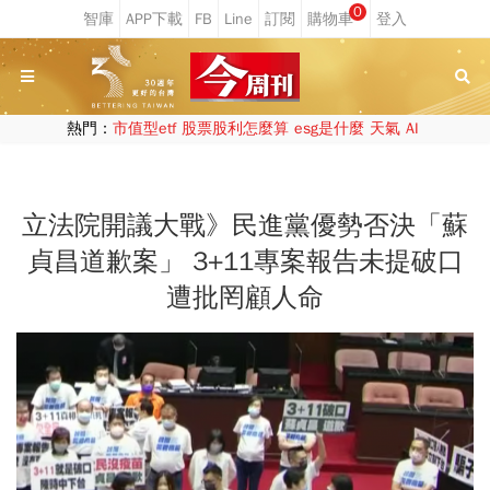
0
熱門：
市值型etf
股票股利怎麼算
esg是什麼
天氣
AI
立法院開議大戰》民進黨優勢否決「蘇
貞昌道歉案」 3+11專案報告未提破口
遭批罔顧人命