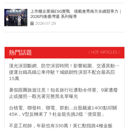
上市櫃企業揭ESG實戰 億載會秀南方永續競爭力｜
2026均衡臺灣週 系列報導
2026-07-29
熱門話題
/ HOT ARTICLES /
漢光演習斷網、防空演習時間！影響範圍、交通異動…
捷運台鐵高鐵公車停駛？城鎮韌性演習不配合最高罰
15萬
暑假跟團旅遊注意！知名旅行社遭勒令停業、9家遭廢
止或撤照…觀光署完整黑名單曝光
台積電、聯發科、聯電、群創...台股飆逾1400點叩關
45K，V型反轉來了？杜金龍先挑2檔「便當股」
不是工程師，年薪也有330萬！黃仁勳指路4種金飯