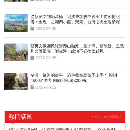
從蔡英文到賴清德，經濟成功脫中親美！前彭博記
者：重現「亞洲四小龍」榮景、台灣之虎重返榮耀
2026-07-25
蔡英文揪團掀綠營爬山熱潮，童子瑋、蔡易餘、王義
川比誰最喘…謝金河：政治不必搞太殺戮
2026-03-25
斐濟一條河的故事！旅遊收益助孩子上學 年控制
4500名遊客 回饋部落逾3000萬
2026-03-12
熱門話題
/ HOT STORIES /