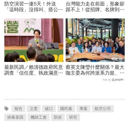
防空演習一連5天！外送
台灣能力走在前面，形象卻
「這時段」沒得叫、搭公車
跟不上！從招牌、名牌到國
有影響？漢光演習各縣市管
家品牌：義大利精品給台灣
制方式、斷網時間…違者罰
製造的一堂美學課
15萬
最新民調／賴清德政府民意
蔡英文陳瑩什麼關係？最大
調查「信任度、執政滿意
咖主委為何跨派系力挺、連
度」雙升，不滿意比率下
饒慶鈴都曬合照...同場背後
Ads by
降…中央表現牽動縣市長選
藏政壇合作內幕？
戰！
報告
立委
破口
國民黨
專案
航空公司
病毒基因
機師工會
防疫
研究