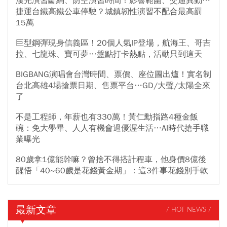
漢光演習斷網、防空演習時間！影響範圍、交通異動…
捷運台鐵高鐵公車停駛？城鎮韌性演習不配合最高罰
15萬
巨型鋼彈現身信義區！20個人氣IP登場，航海王、哥吉
拉、七龍珠、寶可夢…盤點打卡熱點，活動只到這天
BIGBANG演唱會台灣時間、票價、座位圖出爐！實名制
台北高雄4場搶票日期、售票平台…GD/大聲/太陽全來
了
不是工程師，年薪也有330萬！黃仁勳指路4種金飯
碗：免大學畢、人人有機會過優渥生活…AI時代搶手職
業曝光
80歲拿1億能幹嘛？曾捨不得搭計程車，他身價8億後
醒悟「40~60歲是花錢黃金期」：這3件事花錢別手軟
最新文章
/ HOT NEWS /