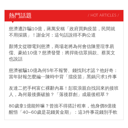
熱門話題
/ HOT ARTICLES /
慈濟遭詐騙10億，蔣萬安稱「政府買夠疫苗，民間就
不用採購」！謝金河：這句話說得不夠公道
顏博文從聯電到慈濟，商場老將為何會信陳昱瑄李易
儒、豪給10億？慈濟發聲：將捍衛信眾捐款、蔡英文
也說話
慈濟被騙10億為何5年不報警、錢找到才認？他好奇：
當年財報怎麼編…陳時中背「擋疫苗」黑鍋只求1件事
友達二把手柯富仁裸辭內幕！彭双浪親自找回來的接班
人，為何最後撕破臉？「落後群創」成最後稻草？
80歲拿1億能幹嘛？曾捨不得搭計程車，他身價8億後
醒悟「40~60歲是花錢黃金期」：這3件事花錢別手軟