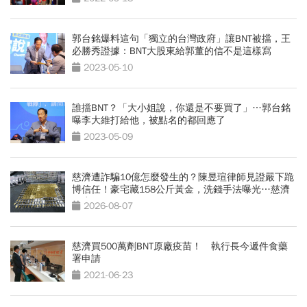
郭台銘爆料這句「獨立的台灣政府」讓BNT被擋，王
必勝秀證據：BNT大股東給郭董的信不是這樣寫
2023-05-10
誰擋BNT？「大小姐說，你還是不要買了」…郭台銘
曝李大維打給他，被點名的都回應了
2023-05-09
慈濟遭詐騙10億怎麼發生的？陳昱瑄律師見證嚴下跪
博信任！豪宅藏158公斤黃金，洗錢手法曝光…慈濟
回應了
2026-08-07
慈濟買500萬劑BNT原廠疫苗！ 執行長今遞件食藥
署申請
2021-06-23