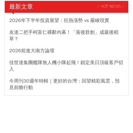
最新文章
/ HOT NEWS /
2026年下半年投資展望：狂熱漲勢 vs 嚴峻現實
友達二把手柯富仁裸辭內幕！「落後群創」成最後稻
草？
2026前進大南方論壇
佳世達集團艦隊無人機小隊起飛！鎖定美日頂級客戶切
入
今周刊30週年特輯｜更好的台灣：回望精彩風雲，預
見前瞻行動