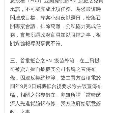
急授權（EUA）並願提供對BNT原廠之免責
承諾，不可能完成此項任務。為求最短時
間達成目標，專案小組夜以繼日，密集召
開專案會議，排除萬難，公私協力完成任
務，實無所謂政府官員加以阻擋之事，相
關媒體報導與事實不符。
三、首批抵台之BNT疫苗外箱，在上飛機
前被賣方擅自披覆其公司名稱之宣傳布
條，因違反契約規範，故由買方台積電於
同年9月2日飛機抵台後要求除去該宣傳布
幅，相關之報導俱在，亦無所謂「當時慈
濟人先進貨艙拆布條，我方政府始願意簽
收」之事。