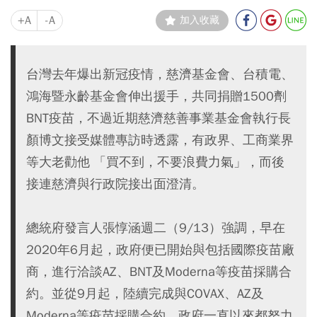
+A
-A
加入收藏
台灣去年爆出新冠疫情，慈濟基金會、台積電、
鴻海暨永齡基金會伸出援手，共同捐贈1500劑
BNT疫苗，不過近期慈濟慈善事業基金會執行長
顏博文接受媒體專訪時透露，有政界、工商業界
等大老勸他 「買不到，不要浪費力氣」，而後
接連慈濟與行政院接出面澄清。
總統府發言人張惇涵週二（9/13）強調，早在
2020年6月起，政府便已開始與包括國際疫苗廠
商，進行洽談AZ、BNT及Moderna等疫苗採購合
約。並從9月起，陸續完成與COVAX、AZ及
Moderna等疫苗採購合約，政府一直以來都努力