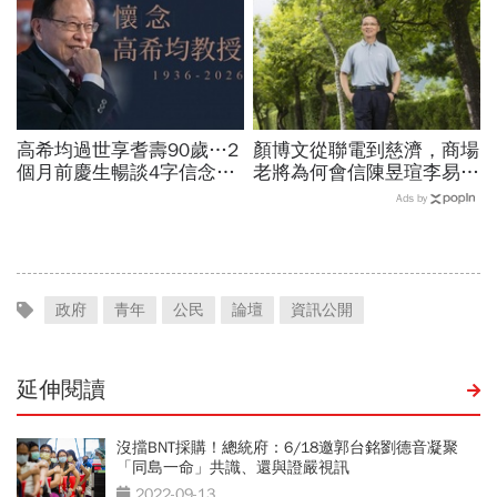
高希均過世享耆壽90歲…2
顏博文從聯電到慈濟，商場
個月前慶生暢談4字信念，
老將為何會信陳昱瑄李易
回憶錄給讀者忠告：自求多
儒、豪給10億？慈濟發
Ads by
福、一切靠自己爭氣
聲：將捍衛信眾捐款、蔡英
文也說話
政府
青年
公民
論壇
資訊公開
延伸閱讀
沒擋BNT採購！總統府：6/18邀郭台銘劉德音凝聚
「同島一命」共識、還與證嚴視訊
2022-09-13