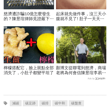
慈濟遭詐騙10億怎麼發生
起床就先做件事，沒三天小
的？陳昱瑄律師見證嚴下跪
腹就不見了! 肚子一天天變
博信任！豪宅藏158公斤黃
小！
金，洗錢手法曝光…慈濟回
PR
應了
檸檬搭配它，臉上斑點全部
顏博文從聯電到慈濟，商場
消失了，小肚子都變平坦了
老將為何會信陳昱瑄李易
儒、豪給10億？慈濟發
Ads by
聲：將捍衛信眾捐款、蔡英
文也說話
減碳
碳足跡
碳排
碳中和
碳盤查