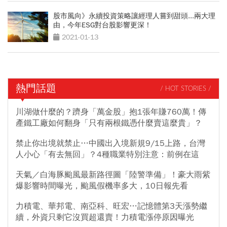
股市風向》永續投資策略讓經理人嘗到甜頭...兩大理
由，今年ESG對台股影響更深！
2021-01-13
熱門話題
/ HOT STORIES /
川湖做什麼的？躋身「萬金股」抱1張年賺760萬！傳
產鐵工廠如何翻身「只有兩根鐵憑什麼賣這麼貴」？
禁止你出境就禁止…中國出入境新規9/15上路，台灣
人小心「有去無回」？4種職業特別注意：前例在這
天氣／白海豚颱風最新路徑圖「陸警準備」！豪大雨紫
爆影響時間曝光，颱風假機率多大，10日報先看
力積電、華邦電、南亞科、旺宏…記憶體第3天漲勢繼
續，外資只剩它沒買超還賣！力積電漲停原因曝光