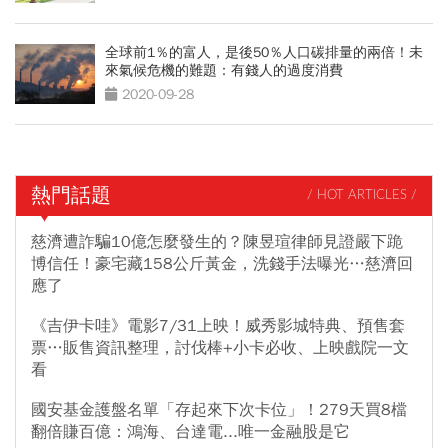
全球前1％的富人，是後50％人口碳排量的兩倍！未
來氣候危機的難題：有錢人的過度消費
2020-09-28
熱門話題
/ HOT ARTICLES /
慈濟遭詐騙10億怎麼發生的？陳昱瑄律師見證嚴下跪
博信任！豪宅藏158公斤黃金，洗錢手法曝光…慈濟回
應了
《吉伊卡哇》電影7/31上映！威秀影城特典、預售套
票…販售資訊整理，討伐棒+小卡必收、上映戲院一文
看
國安基金護盤名單「存起來下次卡位」！279天買8檔
翻倍賺百億：鴻海、台達電...唯一金融股是它