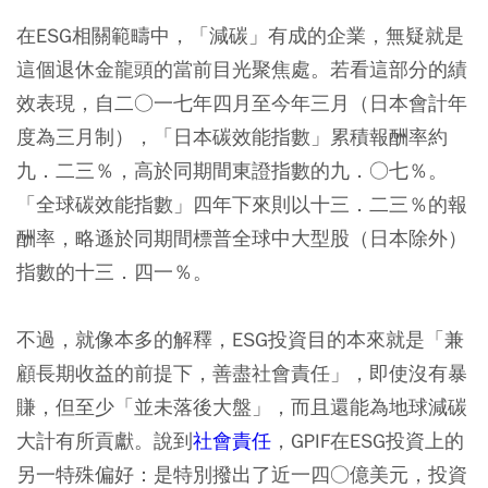
在ESG相關範疇中，「減碳」有成的企業，無疑就是
這個退休金龍頭的當前目光聚焦處。若看這部分的績
效表現，自二○一七年四月至今年三月（日本會計年
度為三月制），「日本碳效能指數」累積報酬率約
九．二三％，高於同期間東證指數的九．○七％。
「全球碳效能指數」四年下來則以十三．二三％的報
酬率，略遜於同期間標普全球中大型股（日本除外）
指數的十三．四一％。
不過，就像本多的解釋，ESG投資目的本來就是「兼
顧長期收益的前提下，善盡社會責任」，即使沒有暴
賺，但至少「並未落後大盤」，而且還能為地球減碳
大計有所貢獻。說到
社會責任
，GPIF在ESG投資上的
另一特殊偏好：是特別撥出了近一四○億美元，投資