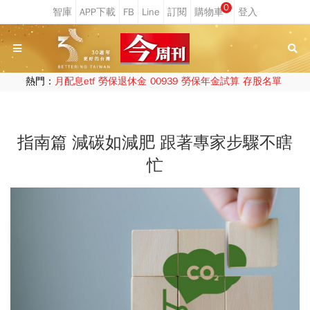
0
熱門：
月配息etf
勞保退休金
00939
勞保年金試算
存股名單
指南篇 減碳如減肥 跟著專家步驟不瞎
忙