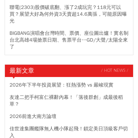
聯電(2303)股價破底翻、漲了2成玩完？118元可以
買？展望大好為何外資3天賣超14.6萬張，可能原因曝
光
BIGBANG演唱會台灣時間、票價、座位圖出爐！實名制
台北高雄4場搶票日期、售票平台…GD/大聲/太陽全來
了
最新文章
/ HOT NEWS /
2026年下半年投資展望：狂熱漲勢 vs 嚴峻現實
友達二把手柯富仁裸辭內幕！「落後群創」成最後稻
草？
2026前進大南方論壇
佳世達集團艦隊無人機小隊起飛！鎖定美日頂級客戶切
入