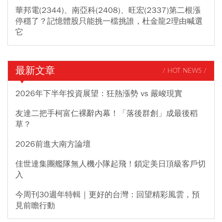
華邦電(2344)、南亞科(2408)、旺宏(2337)第二根漲
停穩了？記憶體股只能挑一檔挑誰，杜金龍2理由喊選
它
最新文章
/ HOT NEWS /
2026年下半年投資展望：狂熱漲勢 vs 嚴峻現實
友達二把手柯富仁裸辭內幕！「落後群創」成最後稻
草？
2026前進大南方論壇
佳世達集團艦隊無人機小隊起飛！鎖定美日頂級客戶切
入
今周刊30週年特輯｜更好的台灣：回望精彩風雲，預
見前瞻行動