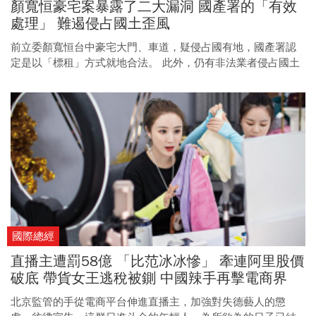
顏寬恒豪宅案暴露了二大漏洞 國產署的「有效
處理」 難遏侵占國土歪風
前立委顏寬恒台中豪宅大門、車道，疑侵占國有地，國產署認
定是以「標租」方式就地合法。 此外，仍有非法業者侵占國土
蓋砂石場，立委建議修法提高補償金額。
國際總經
直播主遭罰58億 「比范冰冰慘」 牽連阿里股價
破底 帶貨女王逃稅被鍘 中國辣手再擊電商界
北京監管的手從電商平台伸進直播主，加強對失德藝人的懲