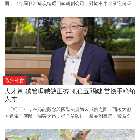
面，《今周刊》這次精選四家新創公司，對於中小企業迎向碳
中和過程中，有關碳盤查、能源管理、綠電採購等需求痛點，
它們各有解方。
政治社會
人才篇 碳管理職缺正夯 抓住五關鍵 當搶手綠領
人才
二○○三年，在綠能觀念與國際法規尚未成熟之際，面板大廠
友達電子便踏上減碳之路，從企業碳排、產品到廠房，皆為全
球的減碳製造業先驅，而這背後主要推手之一，就是時任友達
總經理暨執行長、現為台灣數位企業總會理事長的陳來助。