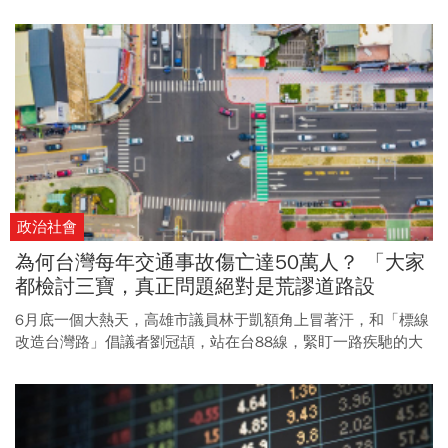
高毛利的表現。
政治社會
為何台灣每年交通事故傷亡達50萬人？ 「大家
都檢討三寶，真正問題絕對是荒謬道路設
計！」
6月底一個大熱天，高雄市議員林于凱額角上冒著汗，和「標線
改造台灣路」倡議者劉冠頡，站在台88線，緊盯一路疾馳的大
貨車。顧不了擦汗，林于凱忍不住又說：「這裡真的很危
險。」前方路口的綠燈一亮，貨車、汽車和幾輛機車同時向前
走，車道3線，最右邊是慢車道，但這條慢車道只剩下半條，因
為在路側，一排汽車將車道當成停車場，占滿道路空間。