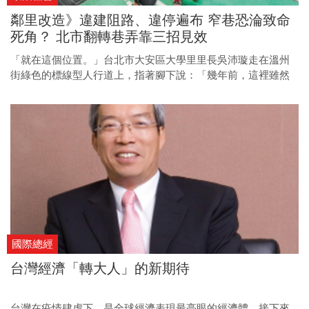
鄰里改造》違建阻路、違停遍布 窄巷恐淪致命
死角？ 北市翻轉巷弄靠三招見效
「就在這個位置。」台北市大安區大學里里長吳沛璇走在溫州
街綠色的標線型人行道上，指著腳下說：「幾年前，這裡雖然
是台大的土地，但被違建占用，人行道是不可能畫出來的。」
吳沛璇向一旁的前台北市交通局局長鍾慧諭交換了眼神，並強
調：「這些違建長期占據，使得行人步行空間被擋住，是非常
危險的事。」違建阻路、違停遍布，也成為了行車行人的致命
風險。
國際總經
台灣經濟「轉大人」的新期待
台灣在疫情肆虐下，是全球經濟表現最亮眼的經濟體。接下來