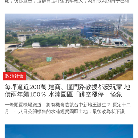
處，彷彿宣告，這群日進斗金的年輕人，為所欲為的日子已結
束了。
政治社會
每坪逼近200萬 建商、懂門路教授都變玩家 地
價兩年飆150％ 水湳園區「跳空漲停」怪象
一條閒置機場跑道，將有機會造就台中新地王誕生？ 原定十二
月二十八日公開標售的水湳經貿園區土地，最後改為私下議
價，但每坪三八○萬元的底價已轟動武林，這裡為何吸引建商
蜂擁而至？