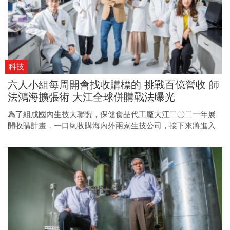
科技
六人小組每周開會找收購標的 挑戰百億營收 師
法鴻海擴張術 大江全球併購戰法曝光
為了組成國內生技大聯盟，保健食品代工廠大江二○二一年展
開收購計畫，一口氣收購海內外兩家生技公司，接下來將進入
高速擴張的階段。