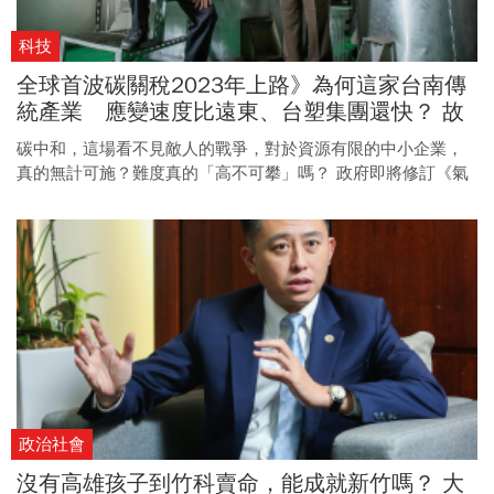
科技
全球首波碳關稅2023年上路》為何這家台南傳
統產業 應變速度比遠東、台塑集團還快？ 故
事要從24年前的殘酷淘汰賽說起
碳中和，這場看不見敵人的戰爭，對於資源有限的中小企業，
真的無計可施？難度真的「高不可攀」嗎？ 政府即將修訂《氣
候變遷因應法》、不久的將來台灣將課徵碳費，《今周刊》團
隊歷時1個月走訪全台，我們將用3個現場、3家黑手企業，告訴
你這一切並非不可能。
政治社會
沒有高雄孩子到竹科賣命，能成就新竹嗎？ 大