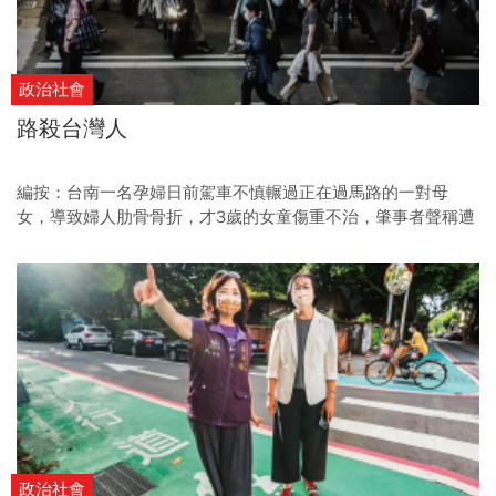
政治社會
路殺台灣人
編按：台南一名孕婦日前駕車不慎輾過正在過馬路的一對母
女，導致婦人肋骨骨折，才3歲的女童傷重不治，肇事者聲稱遭
到A柱遮擋視線，因此左轉時未減速。 然而她事後竟稱，要將肚
裡尚未出世的孩子「賠」給當事人，讓家屬聽了氣炸。 交通部
長王國材周三（5/10）表示，對於這起憾事深感愧疚抱歉，同
時也下令全台即刻起，全面推動行人專用時相、行人早開時
相，維護行人的安全。 今周刊曾在2021年底報導，單是2020
年，台灣馬路上就失去了3000條人命，傷亡總人數更高達50
萬，等於平均一天約有1380人在路上非死即傷。 本刊報導指
出，這背後有長期的結構性因素，必須審視道路的死角，阻止
交通繼續路殺台灣人。 （原文刊載於2021年12月29日，更新
時間2023年5月10日）
政治社會