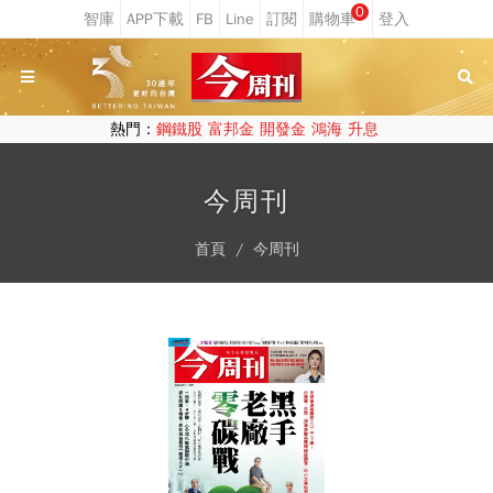
0
熱門：
鋼鐵股
富邦金
開發金
鴻海
升息
今周刊
首頁
今周刊