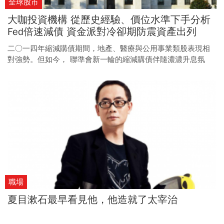
全球股市
大咖投資機構 從歷史經驗、價位水準下手分析
Fed倍速減債 資金派對冷卻期防震資產出列
二○一四年縮減購債期間，地產、醫療與公用事業類股表現相
對強勢。但如今， 聯準會新一輪的縮減購債伴隨濃濃升息氛
圍，它們仍是理財族避險兼獲利的好工具嗎？
職場
夏目漱石最早看見他，他造就了太宰治