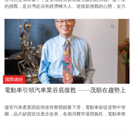
的挑戰，是台灣必須有經濟轉大人、迎接新挑戰的心態，全力
改變經濟體的質量。
國際總經
電動車引領汽車業谷底復甦 ——茂順在趨勢上
儘管汽車產業因疫情使得整體銷量下滑，電動車卻從逆勢中突
圍，晶片缺貨狀況逐步改善，各個消費市場買氣旺，電動車將
是下一波成長動能。