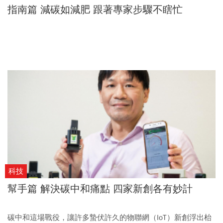
指南篇 減碳如減肥 跟著專家步驟不瞎忙
科技
幫手篇 解決碳中和痛點 四家新創各有妙計
碳中和這場戰役，讓許多蟄伏許久的物聯網（IoT）新創浮出枱