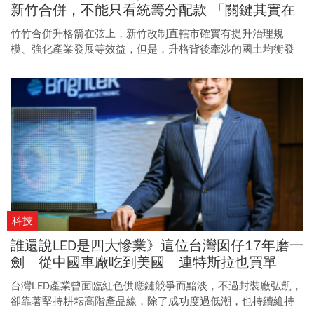
新竹合併，不能只看統籌分配款 「關鍵其實在
這裡」
竹竹合併升格箭在弦上，新竹改制直轄市確實有提升治理規
模、強化產業發展等效益，但是，升格背後牽涉的國土均衡發
展、地方財政分配等諸多議題，中央政府更不該輕忽。
科技
誰還說LED是四大慘業》這位台灣囡仔17年磨一
劍 從中國車廠吃到美國 連特斯拉也買單
台灣LED產業曾面臨紅色供應鏈競爭而黯淡，不過封裝廠弘凱，
卻靠著堅持耕耘高階產品線，除了成功度過低潮，也持續維持