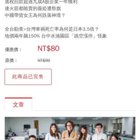
逃稅罰款超過九成A股企業一年獲利
連火箭都能賣的薇婭遭祭旗
中國帶貨女王為何跌落神壇？
全台勘查>台灣車禍死亡率為何是日本3.5倍？
地價兩年飆150% 台中水湳園區「跳空漲停」怪象
NT$80
優惠價：
原價：
NT$99
此商品已完售
文章