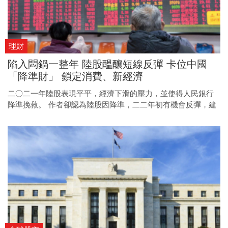
理財
陷入悶鍋一整年 陸股醞釀短線反彈 卡位中國
「降準財」 鎖定消費、新經濟
二○二一年陸股表現平平，經濟下滑的壓力，並使得人民銀行
降準挽救。 作者卻認為陸股因降準，二二年初有機會反彈，建
議投資人可透過適當的ETF布局陸股。