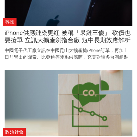
科技
iPhone供應鏈染更紅 被稱「果鏈三傻」 砍價也
要搶單 立訊大擴產劍指台廠 短中長期效應解析
中國電子代工廠立訊在中國昆山大擴產搶iPhone訂單，再加上
日前冒出的聞泰、比亞迪等陸系供應商，究竟對諸多台灣組裝
供應商有何影響？
政治社會