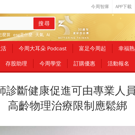
搜尋
怎麼算
esg是什麼
天氣
AI
生活
今周大耳朵 Podcast
富足今周起
幸福熟
存股助理
今周學堂
訂購優惠
活動報名
師診斷健康促進可由專業人員
高齡物理治療限制應鬆綁