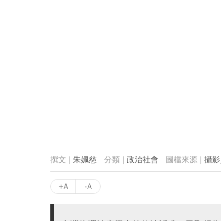
朱姵慈
政治社會
攝影
+A
-A