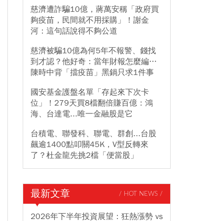
慈濟遭詐騙10億，蔣萬安稱「政府買
夠疫苗，民間就不用採購」！謝金
河：這句話說得不夠公道
慈濟被騙10億為何5年不報警、錢找
到才認？他好奇：當年財報怎麼編…
陳時中背「擋疫苗」黑鍋只求1件事
國安基金護盤名單「存起來下次卡
位」！279天買8檔翻倍賺百億：鴻
海、台達電...唯一金融股是它
台積電、聯發科、聯電、群創...台股
飆逾1400點叩關45K，V型反轉來
了？杜金龍先挑2檔「便當股」
最新文章
/ HOT NEWS /
2026年下半年投資展望：狂熱漲勢 vs