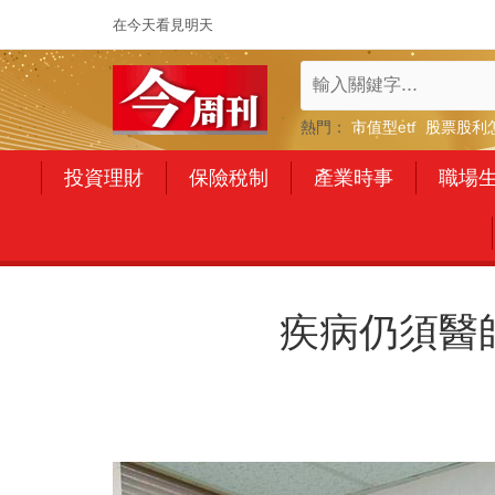
在今天看見明天
熱門：
市值型etf
股票股利
投資理財
保險稅制
產業時事
職場
疾病仍須醫