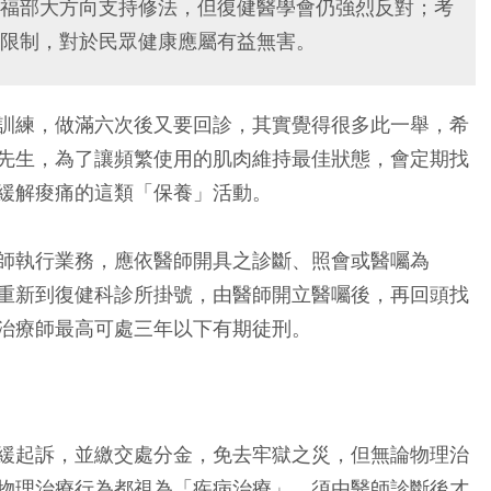
福部大方向支持修法，但復健醫學會仍強烈反對；考
限制，對於民眾健康應屬有益無害。
訓練，做滿六次後又要回診，其實覺得很多此一舉，希
先生，為了讓頻繁使用的肌肉維持最佳狀態，會定期找
緩解痠痛的這類「保養」活動。
師執行業務，應依醫師開具之診斷、照會或醫囑為
重新到復健科診所掛號，由醫師開立醫囑後，再回頭找
治療師最高可處三年以下有期徒刑。
緩起訴，並繳交處分金，免去牢獄之災，但無論物理治
物理治療行為都視為「疾病治療」、須由醫師診斷後才