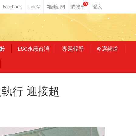
0
齡
ESG永續台灣
專題報導
今選頻道
執行 迎接超