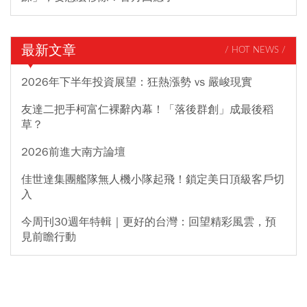
最新文章
/ HOT NEWS /
2026年下半年投資展望：狂熱漲勢 vs 嚴峻現實
友達二把手柯富仁裸辭內幕！「落後群創」成最後稻
草？
2026前進大南方論壇
佳世達集團艦隊無人機小隊起飛！鎖定美日頂級客戶切
入
今周刊30週年特輯｜更好的台灣：回望精彩風雲，預
見前瞻行動