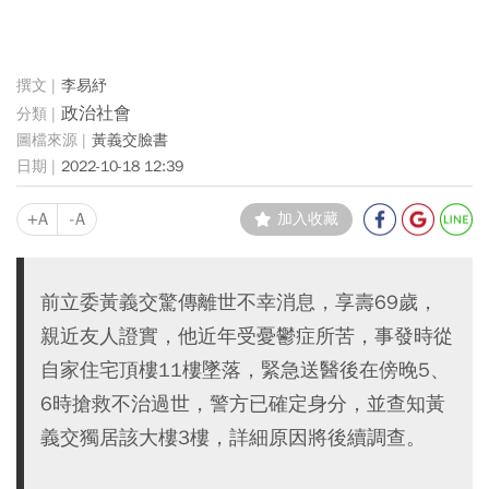
李易紓
政治社會
黃義交臉書
2022-10-18 12:39
+A
-A
加入收藏
前立委黃義交驚傳離世不幸消息，享壽69歲，
親近友人證實，他近年受憂鬱症所苦，事發時從
自家住宅頂樓11樓墜落，緊急送醫後在傍晚5、
6時搶救不治過世，警方已確定身分，並查知黃
義交獨居該大樓3樓，詳細原因將後續調查。