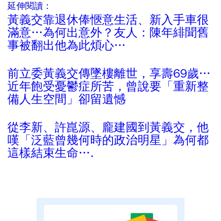
延伸閱讀：
黃義交靠退休俸愜意生活、新入手車很
滿意…為何出意外？友人：陳年緋聞舊
事被翻出他為此煩心…
前立委黃義交傳墜樓離世，享壽69歲…
近年飽受憂鬱症所苦，曾說要「重新整
備人生空間」卻留遺憾
從李新、許崑源、龐建國到黃義交，他
嘆「泛藍曾幾何時的政治明星」為何都
這樣結束生命….