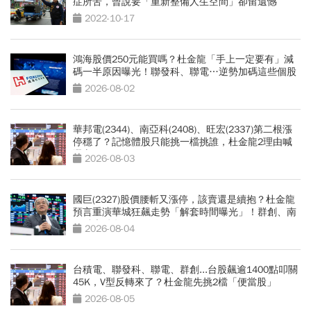
症所苦，曾說要「重新整備人生空間」卻留遺憾
2022-10-17
鴻海股價250元能買嗎？杜金龍「手上一定要有」減
碼一半原因曝光！聯發科、聯電…逆勢加碼這些個股
2026-08-02
華邦電(2344)、南亞科(2408)、旺宏(2337)第二根漲
停穩了？記憶體股只能挑一檔挑誰，杜金龍2理由喊
選它
2026-08-03
國巨(2327)股價腰斬又漲停，該賣還是續抱？杜金龍
預言重演華城狂飆走勢「解套時間曝光」！群創、南
亞科也點名
2026-08-04
台積電、聯發科、聯電、群創...台股飆逾1400點叩關
45K，V型反轉來了？杜金龍先挑2檔「便當股」
2026-08-05