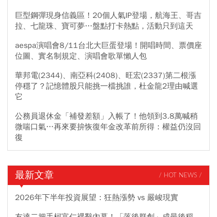
巨型鋼彈現身信義區！20個人氣IP登場，航海王、哥吉
拉、七龍珠、寶可夢…盤點打卡熱點，活動只到這天
aespa演唱會8/11台北大巨蛋登場！開唱時間、票價座
位圖、實名制規定、演唱會歌單懶人包
華邦電(2344)、南亞科(2408)、旺宏(2337)第二根漲
停穩了？記憶體股只能挑一檔挑誰，杜金龍2理由喊選
它
公務員退休金「補發差額」入帳了！他領到3.8萬喊稍
微喘口氣…再來要拚恢復年金改革前所得：權益仍沒回
復
最新文章
/ HOT NEWS /
2026年下半年投資展望：狂熱漲勢 vs 嚴峻現實