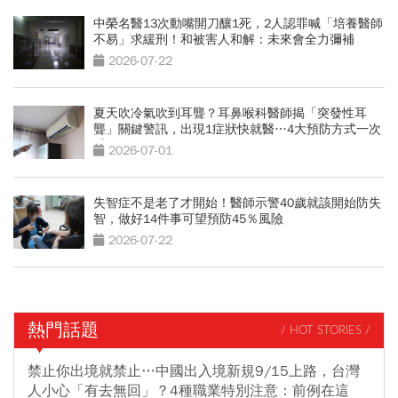
中榮名醫13次動嘴開刀釀1死，2人認罪喊「培養醫師
不易」求緩刑！和被害人和解：未來會全力彌補
2026-07-22
夏天吹冷氣吹到耳聾？耳鼻喉科醫師揭「突發性耳
聾」關鍵警訊，出現1症狀快就醫…4大預防方式一次
看
2026-07-01
失智症不是老了才開始！醫師示警40歲就該開始防失
智，做好14件事可望預防45％風險
2026-07-22
熱門話題
/ HOT STORIES /
禁止你出境就禁止…中國出入境新規9/15上路，台灣
人小心「有去無回」？4種職業特別注意：前例在這