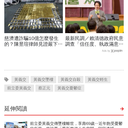
慈濟遭詐騙10億怎麼發生
最新民調／賴清德政府民意
的？陳昱瑄律師見證嚴下跪
調查「信任度、執政滿意
博信任！豪宅藏158公斤黃
度」雙升，不滿意比率下
Ads by
金，洗錢手法曝光…慈濟回
降…中央表現牽動縣市長選
應了
戰！
黃義交
黃義交墜樓
黃義交自殺
黃義交輕生
前立委黃義交
蔡正元
黃義交憂鬱症
延伸閱讀
前立委黃義交傳墜樓離世，享壽69歲…近年飽受憂鬱