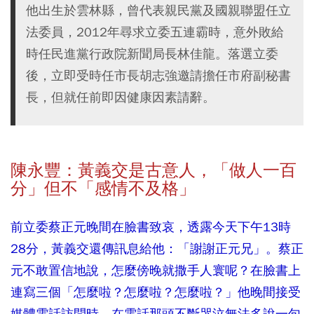
他出生於雲林縣，曾代表親民黨及國親聯盟任立
法委員，2012年尋求立委五連霸時，意外敗給
時任民進黨行政院新聞局長林佳龍。落選立委
後，立即受時任市長胡志強邀請擔任市府副秘書
長，但就任前即因健康因素請辭。
陳永豐：黃義交是古意人，「做人一百
分」但不「感情不及格」
前立委蔡正元晚間在臉書致哀，透露今天下午13時
28分，黃義交還傳訊息給他：「謝謝正元兄」。蔡正
元不敢置信地說，怎麼傍晚就撒手人寰呢？在臉書上
連寫三個「怎麼啦？怎麼啦？怎麼啦？」他晚間接受
媒體電話訪問時，在電話那頭不斷哭泣無法多說一句