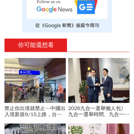
你可能還想看
禁止你出境就禁止…中國出
2026九合一選舉懶人包》
入境新規9/15上路，台灣
九合一選舉時間、九合一選
人小心「有去無回」？4種
舉選什麼？縣市長熱門人
職業特別注意：前例在這
選、藍綠白布局選戰搶先看