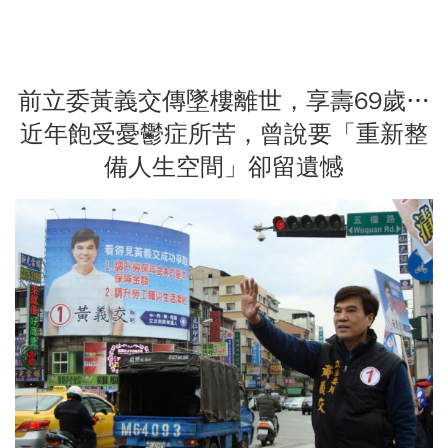
前立委黃義交傳墜樓離世，享壽69歲…
近年飽受憂鬱症所苦，曾說要「重新整
備人生空間」卻留遺憾