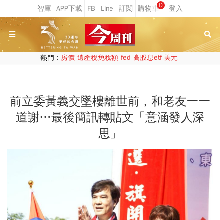
0
熱門：
房價
遺產稅免稅額
fed
高股息etf
美元
前立委黃義交墜樓離世前，和老友一一
道謝…最後簡訊轉貼文「意涵發人深
思」