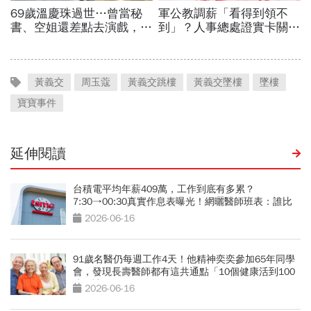
黃義交
周玉蔻
黃義交跳樓
黃義交墜樓
墜樓
寶寶事件
延伸閱讀
台積電平均年薪409萬，工作到底有多累？
7:30→00:30真實作息表曝光！網曬醫師班表：誰比
較操？
2026-06-16
91歲名醫仍每週工作4天！他精神奕奕參加65年同學
會，發現長壽醫師都有這共通點「10個健康活到100
歲秘訣」
2026-06-16