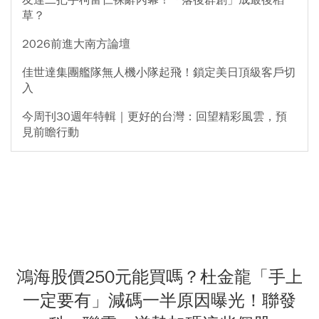
友達二把手柯富仁裸辭內幕！「落後群創」成最後稻
草？
2026前進大南方論壇
佳世達集團艦隊無人機小隊起飛！鎖定美日頂級客戶切
入
今周刊30週年特輯｜更好的台灣：回望精彩風雲，預
見前瞻行動
鴻海股價250元能買嗎？杜金龍「手上
一定要有」減碼一半原因曝光！聯發