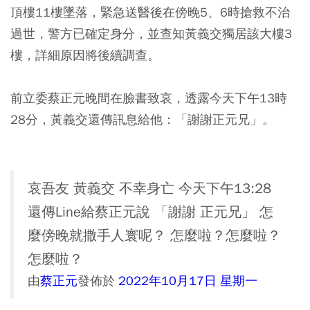
頂樓11樓墜落，緊急送醫後在傍晚5、6時搶救不治
過世，警方已確定身分，並查知黃義交獨居該大樓3
樓，詳細原因將後續調查。
前立委蔡正元晚間在臉書致哀，透露今天下午13時
28分，黃義交還傳訊息給他：「謝謝正元兄」。
哀吾友 黃義交 不幸身亡 今天下午13:28
還傳Line給蔡正元說 「謝謝 正元兄」 怎
麼傍晚就撒手人寰呢？ 怎麼啦？怎麼啦？
怎麼啦？
由
蔡正元
發佈於
2022年10月17日 星期一