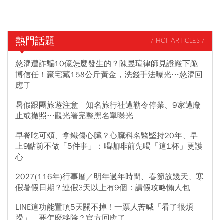
熱門話題
/ HOT ARTICLES /
慈濟遭詐騙10億怎麼發生的？陳昱瑄律師見證嚴下跪
博信任！豪宅藏158公斤黃金，洗錢手法曝光…慈濟回
應了
暑假跟團旅遊注意！知名旅行社遭勒令停業、9家遭廢
止或撤照…觀光署完整黑名單曝光
早餐吃可頌、拿鐵傷心臟？心臟科名醫堅持20年、早
上9點前不做「5件事」：喝咖啡前先喝「這1杯」更護
心
2027(116年)行事曆／明年過年時間、春節放幾天、寒
假暑假日期？連假3天以上有9個：請假攻略懶人包
LINE這功能置頂5天關不掉！一票人苦喊「看了很煩
躁」，要怎麼移除？官方回應了