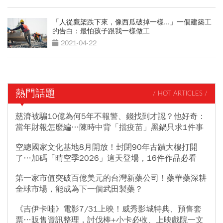
「人從鷹架跌下來，像西瓜破掉一樣...」一個建築工
的告白：最怕孩子跟我一樣做工
2021-04-22
熱門話題
/ HOT ARTICLES /
慈濟被騙10億為何5年不報警、錢找到才認？他好奇：
當年財報怎麼編…陳時中背「擋疫苗」黑鍋只求1件事
空總國家文化基地8月開放！封閉90年古蹟大樓打開
了…加碼「晴空季2026」這天登場，16件作品必看
第一家市值突破百億美元的台灣新藥公司！藥華藥深耕
全球市場，能成為下一個武田製藥？
《吉伊卡哇》電影7/31上映！威秀影城特典、預售套
票…販售資訊整理，討伐棒+小卡必收、上映戲院一文