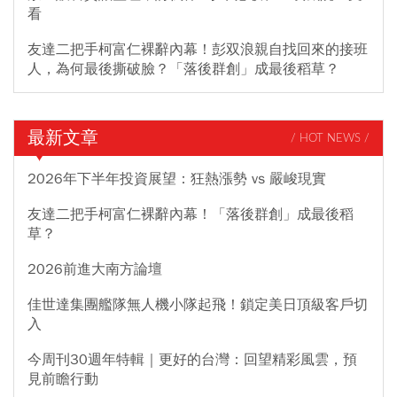
看
友達二把手柯富仁裸辭內幕！彭双浪親自找回來的接班
人，為何最後撕破臉？「落後群創」成最後稻草？
最新文章
/ HOT NEWS /
2026年下半年投資展望：狂熱漲勢 vs 嚴峻現實
友達二把手柯富仁裸辭內幕！「落後群創」成最後稻
草？
2026前進大南方論壇
佳世達集團艦隊無人機小隊起飛！鎖定美日頂級客戶切
入
今周刊30週年特輯｜更好的台灣：回望精彩風雲，預
見前瞻行動