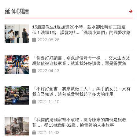
延伸閱讀
15歲建教生1週加班20小時，薪水卻比時薪工讀還
低！洗頭1點、護髮2點...「洗頭小妹們」的圓夢坎路
2022-08-26
「你要好好讀書，別跟那個哥哥一樣...」交大生因父
親賭債被迫接家業：就算我好好讀書，還是得賣魚
2022-04-13
「不好好念書，將來就做工人！」黑手的女兒：只有
我自己知道，這句威脅對我起了多大的作用
2021-11-10
「我搓的湯圓家裡不敢吃，撿骨賺來的錢倒是很敢
花...」從13歲做到82歲，撿骨師的人生故事
2021-11-03