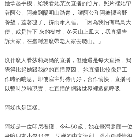
她拿起手機，給我看她某次直播的照片。照片裡她帶
著阿公、阿嬤到陽明山踏青， 讓阿公和阿嬤襯著野
餐墊，蓋著毯子、撐雨傘入睡。「因為我怕有鳥鳥大
便，或是掉下 來的樹枝，冬天山上風大，我直播告
訴大家，在臺灣怎麼帶老人家去爬山。」
沒什麼人看莎莉媽媽的直播，但她還是每天直播，我
覺得比起她跟我說的直播原因， 她直播比較像是工
作時的喘息。即使雇主對待再好，合作愉快，直播可
以暫時脫離現實，在直播的網路世界裡透氣呼吸。
阿娣也是這樣。
阿娣是一位印尼看護，今年50歲，她在臺灣照顧一位
身障朋友小傑11年。阿娣的中文流利，跟小傑感情很