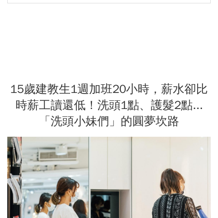
15歲建教生1週加班20小時，薪水卻比
時薪工讀還低！洗頭1點、護髮2點...
「洗頭小妹們」的圓夢坎路