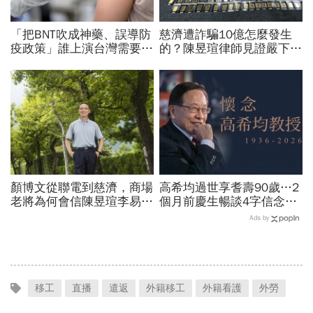
「把BNT吹成神藥、誤導防
慈濟遭詐騙10億怎麼發生
疫政策」誰上演台灣需要中
的？陳昱瑄律師見證嚴下跪
國施予恩惠的大戲？杜奕
博信任！豪宅藏158公斤黃
瑾：還防疫團隊一個公道
金，洗錢手法曝光…慈濟回
應了
顏博文從聯電到慈濟，商場
高希均過世享耆壽90歲…2
老將為何會信陳昱瑄李易
個月前慶生暢談4字信念，
儒、豪給10億？慈濟發
回憶錄給讀者忠告：自求多
Ads by
聲：將捍衛信眾捐款、蔡英
福、一切靠自己爭氣
文也說話
移工
直播
遣返
外籍移工
外籍看護
外勞