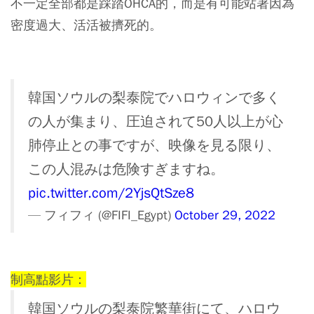
不一定全部都是踩踏OHCA的，而是有可能站著因為
密度過大、活活被擠死的。
韓国ソウルの梨泰院でハロウィンで多く
の人が集まり、圧迫されて50人以上が心
肺停止との事ですが、映像を見る限り、
この人混みは危険すぎますね。
pic.twitter.com/2YjsQtSze8
— フィフィ (@FIFI_Egypt)
October 29, 2022
制高點影片：
韓国ソウルの梨泰院繁華街にて、ハロウ