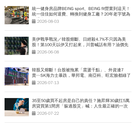
統一健身房品牌BEING sport、BEING fit營業到這天！
統一佳佳如何退費、轉換到健身工廠？20年老字號為
何退出
2026-08-03
美伊戰爭戰況／韓股熔斷、日經殺4.7%不只因為美
股！第100天以伊又打起來，川普喊話有用？油價先
飆逾3%
2026-06-08
韓股又熔斷！台股被拖累「震盪千點」、外資連7
賣…SK海力士暴跌，華邦電、南亞科、旺宏臉都綠了
2026-07-13
35至50歲買不起房是自己的責任？施昇輝30歲扛5萬
房貸買第1間房「躲過股災」喊：人生最正確的一次
決定
2026-07-22