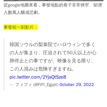
從google地圖來看，事發地點的巷子非常狹窄、卻湧
入數萬人釀成悲劇。
事發前一刻影片：
韓国ソウルの梨泰院でハロウィンで多く
の人が集まり、圧迫されて50人以上が心
肺停止との事ですが、映像を見る限り、
この人混みは危険すぎますね。
pic.twitter.com/2YjsQtSze8
— フィフィ (@FIFI_Egypt)
October 29, 2022