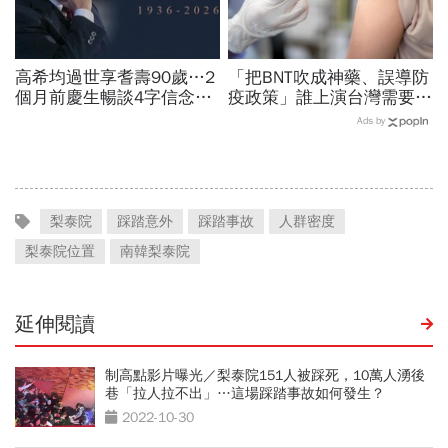
高希均過世享耆壽90歲…2
「把BNT吹成神藥、誤導防
個月前慶生暢談4字信念，
疫政策」誰上演台灣需要中
回憶錄給讀者忠告：自求多
國施予恩惠的大戲？杜奕
Ads by
福、一切靠自己爭氣
瑾：還防疫團隊一個公道
梨泰院
踩踏意外
踩踏事故
人群密度
梨泰院位置
南韓梨泰院
延伸閱讀
制高點影片曝光／梨泰院151人被踩死，10萬人湧後
巷「拉人拉不出」…這場踩踏事故如何發生？
2022-10-30