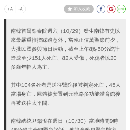
+A
-A
加入收藏
南韓首爾梨泰院週六（10/29）發生南韓有史以
來最嚴重推擠踩踏意外，當晚正值萬聖節前夕，
大批民眾參與節日活動，截至上午8點50分統計
造成至少151人死亡、82人受傷，死傷者以20
多歲年輕人為主。
其中104名死者是送往醫院後被判定死亡，45人
當場身亡，屍體被安置到元曉路多功能體育館後
再被送往太平間。
南韓總統尹錫悅在週日（10/30）當地時間9時
45分發表全國緊急談話，他說會動員緊急醫療