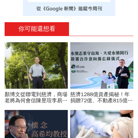
你可能還想看
顏博文從聯電到慈濟，商場
慈濟1288億資產揭秘！年
老將為何會信陳昱瑄李易
捐贈72億、不動產815億…
儒、豪給10億？慈濟發
信徒錢去哪？慈濟還原BNT
聲：將捍衛信眾捐款、蔡英
採購經過，他拆解信件批越
文也說話
描越黑