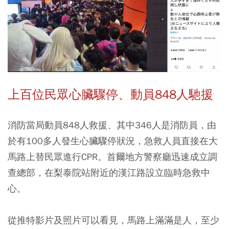
上百位民眾心臟驟停、動員848人馳援
消防當局動員848人救援、其中346人是消防員，由
於有100多人發生心臟驟停狀況，急救人員直接在大
馬路上替民眾進行CPR。首爾地方警察廳迅速成立調
查總部，在梨泰院站附近的漢江路設立臨時急救中
心。
從推特影片及照片可以看見，馬路上滿滿是人，至少