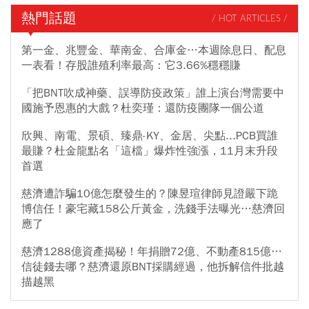
熱門話題
/ HOT ARTICLES /
第一金、兆豐金、華南金、合庫金…本週除息日、配息
一表看！存股誰殖利率最高：它3.66%穩穩賺
「把BNT吹成神藥、誤導防疫政策」誰上演台灣需要中
國施予恩惠的大戲？杜奕瑾：還防疫團隊一個公道
欣興、南電、景碩、臻鼎-KY、金居、尖點...PCB買誰
最賺？杜金龍點名「這檔」爆炸性強漲，11月末升段
首選
慈濟遭詐騙10億怎麼發生的？陳昱瑄律師見證嚴下跪
博信任！豪宅藏158公斤黃金，洗錢手法曝光…慈濟回
應了
慈濟1288億資產揭秘！年捐贈72億、不動產815億…
信徒錢去哪？慈濟還原BNT採購經過，他拆解信件批越
描越黑