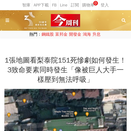
0
熱門：
鋼鐵股
富邦金
開發金
鴻海
升息
1張地圖看梨泰院151死慘劇如何發生！
3致命要素同時發生「像被巨人大手一
樣壓到無法呼吸」