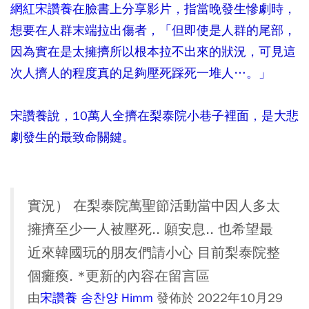
網紅宋讚養
在臉書上分享影片，指當晚發生慘劇時，
想要在人群末端拉出傷者，「但即使是人群的尾部，
因為實在是太擁擠所以根本拉不出來的狀況，可見這
次人擠人的程度真的足夠壓死踩死一堆人…。」
宋讚養說，10萬人全擠在梨泰院小巷子裡面，是大悲
劇發生的最致命關鍵。
實況） 在梨泰院萬聖節活動當中因人多太
擁擠至少一人被壓死.. 願安息.. 也希望最
近來韓國玩的朋友們請小心 目前梨泰院整
個癱瘓. *更新的內容在留言區
由
宋讚養 송찬양 Himm
發佈於 2022年10月29