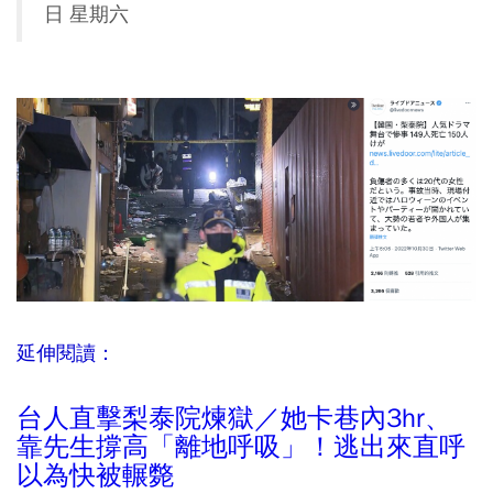
日 星期六
延伸閱讀：
台人直擊梨泰院煉獄／她卡巷內3hr、
靠先生撐高「離地呼吸」！逃出來直呼
以為快被輾斃