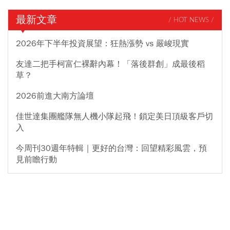
最新文章
/ HOT NEWS /
2026年下半年投資展望：狂熱漲勢 vs 嚴峻現實
友達二把手柯富仁裸辭內幕！「落後群創」成最後稻
草？
2026前進大南方論壇
佳世達集團艦隊無人機小隊起飛！鎖定美日頂級客戶切
入
今周刊30週年特輯｜更好的台灣：回望精彩風雲，預
見前瞻行動