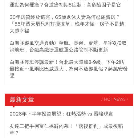
運動為何罹癌？食道癌初期5症狀：高危險因子是它
30年房貸終於還完，65歲退休夫妻為何忍痛賣房？
「55坪透天厝只剩打掃拔草」晚年才懂：房子不是越
大越幸福
白海豚颱風交通異動》華航、長榮、虎航、星宇8/9取
消航班，台鐵高鐵捷運航運公路管制不斷更新
白海豚停班停課最新！台北最大陣風8-9級、下午2點
最接近…風雨比巴威還大，為何不放颱風假？蔣萬安發
聲
最新文章
/ HOT NEWS /
2026年下半年投資展望：狂熱漲勢 vs 嚴峻現實
友達二把手柯富仁裸辭內幕！「落後群創」成最後稻
草？