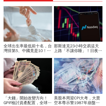
全球出生率最低前十名，台
那斯達克23小時交易這天
灣排第5、中國竟是10！亞
上路「不讓你睡」！日夜盤
洲4國入榜「無聲危機」，
時間、新舊制差異…圈內人
經濟壓力成天然避孕藥？
喊：下單前注意一風險
「大錢」開始改變方向！
美股本周迎CPI大考，大賣
GPIF檢討資產配置，全球資
空本尊示警1987年崩盤恐