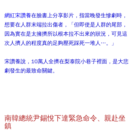
網紅宋讚養
在臉書上分享影片，指當晚發生慘劇時，
想要在人群末端拉出傷者，「但即使是人群的尾部，
因為實在是太擁擠所以根本拉不出來的狀況，可見這
次人擠人的程度真的足夠壓死踩死一堆人…。」
宋讚養說，10萬人全擠在梨泰院小巷子裡面，是大悲
劇發生的最致命關鍵。
南韓總統尹錫悅下達緊急命令、親赴坐
鎮