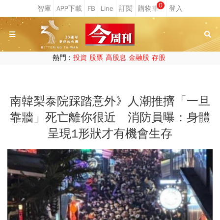
0
熱門：
投資
股票
高股息
金融股
存股
南韓梨泰院踩踏意外》人潮推擠「一旦
靠牆」死亡離你很近 消防員曝：身體
呈現1形狀才有機會生存