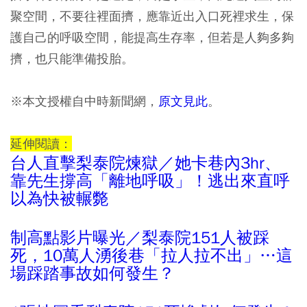
聚空間，不要往裡面擠，應靠近出入口死裡求生，保
護自己的呼吸空間，能提高生存率，但若是人夠多夠
擠，也只能準備投胎。
※本文授權自中時新聞網，
原文見此
。
延伸閱讀：
台人直擊梨泰院煉獄／她卡巷內3hr、
靠先生撐高「離地呼吸」！逃出來直呼
以為快被輾斃
制高點影片曝光／梨泰院151人被踩
死，10萬人湧後巷「拉人拉不出」…這
場踩踏事故如何發生？