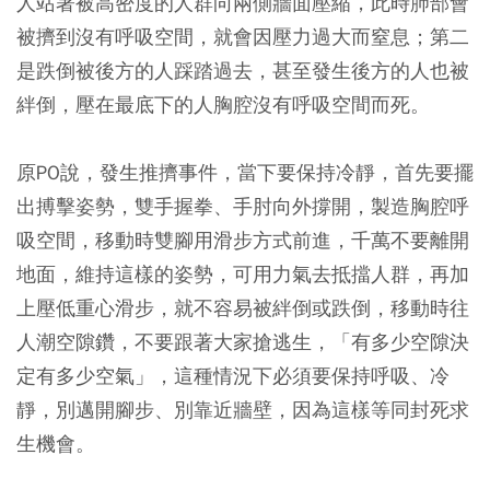
人站著被高密度的人群向兩側牆面壓縮，此時肺部會
被擠到沒有呼吸空間，就會因壓力過大而窒息；第二
是跌倒被後方的人踩踏過去，甚至發生後方的人也被
絆倒，壓在最底下的人胸腔沒有呼吸空間而死。
原PO說，發生推擠事件，當下要保持冷靜，首先要擺
出搏擊姿勢，雙手握拳、手肘向外撐開，製造胸腔呼
吸空間，移動時雙腳用滑步方式前進，千萬不要離開
地面，維持這樣的姿勢，可用力氣去抵擋人群，再加
上壓低重心滑步，就不容易被絆倒或跌倒，移動時往
人潮空隙鑽，不要跟著大家搶逃生，「有多少空隙決
定有多少空氣」，這種情況下必須要保持呼吸、冷
靜，別邁開腳步、別靠近牆壁，因為這樣等同封死求
生機會。