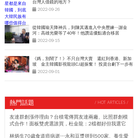
台灣人借鏡的地方？
2022-09-26
從韓國瑜天降神兵，到陳其邁進入中央歷練…謝金
河：高雄光榮等了40年！他讚這優點適合移居
2022-09-15
《媽，別鬧了！》不只台灣大賣 還紅到香港、新加
坡 金主韓國影視龍頭CJ超振奮！ 投資台劇下一步有
啥打算？
2022-09-01
熱門話題
/ HOT ARTICLES /
友達群創漲停理由？台積電傳買友達兩廠、比照群創模
式合作！面板雙虎選誰買，杜金龍：2檔都好但我選它
林炳生70歲食道癌病逝…永和豆漿拼到500家、養生愛