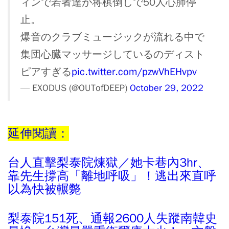
ィンで若者達が将棋倒しで50人心肺停
止。
爆音のクラブミュージックが流れる中で
集団心臓マッサージしているのディスト
ピアすぎる
pic.twitter.com/pzwVhEHvpv
— EXODUS (@OUTofDEEP)
October 29, 2022
延伸閱讀：
台人直擊梨泰院煉獄／她卡巷內3hr、
靠先生撐高「離地呼吸」！逃出來直呼
以為快被輾斃
梨泰院151死、通報2600人失蹤南韓史