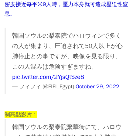
密度接近每平米9人時，壓力本身就可造成壓迫性窒
息。
韓国ソウルの梨泰院でハロウィンで多く
の人が集まり、圧迫されて50人以上が心
肺停止との事ですが、映像を見る限り、
この人混みは危険すぎますね。
pic.twitter.com/2YjsQtSze8
— フィフィ (@FIFI_Egypt)
October 29, 2022
制高點影片：
韓国ソウルの梨泰院繁華街にて、ハロウ