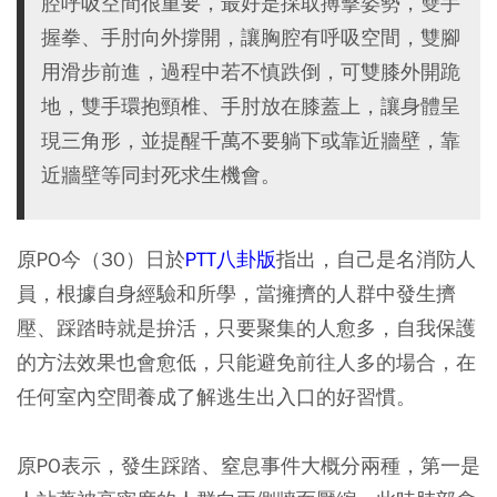
腔呼吸空間很重要，最好是採取搏擊姿勢，雙手
握拳、手肘向外撐開，讓胸腔有呼吸空間，雙腳
用滑步前進，過程中若不慎跌倒，可雙膝外開跪
地，雙手環抱頸椎、手肘放在膝蓋上，讓身體呈
現三角形，並提醒千萬不要躺下或靠近牆壁，靠
近牆壁等同封死求生機會。
原PO今（30）日於
PTT八卦版
指出，自己是名消防人
員，根據自身經驗和所學，當擁擠的人群中發生擠
壓、踩踏時就是拚活，只要聚集的人愈多，自我保護
的方法效果也會愈低，只能避免前往人多的場合，在
任何室內空間養成了解逃生出入口的好習慣。
原PO表示，發生踩踏、窒息事件大概分兩種，第一是