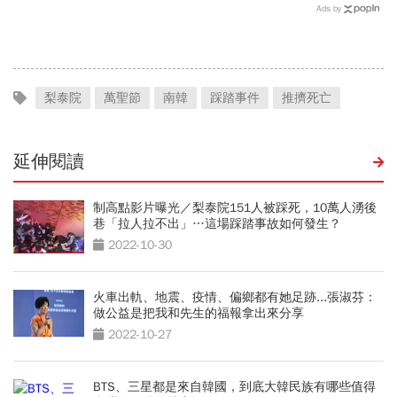
金流向恐迎重大變局
重演…美國彈藥告急，限時
Ads by
21天提增產計畫│全球瞭
望
梨泰院
萬聖節
南韓
踩踏事件
推擠死亡
延伸閱讀
制高點影片曝光／梨泰院151人被踩死，10萬人湧後
巷「拉人拉不出」…這場踩踏事故如何發生？
2022-10-30
火車出軌、地震、疫情、偏鄉都有她足跡...張淑芬：
做公益是把我和先生的福報拿出來分享
2022-10-27
BTS、三星都是來自韓國，到底大韓民族有哪些值得