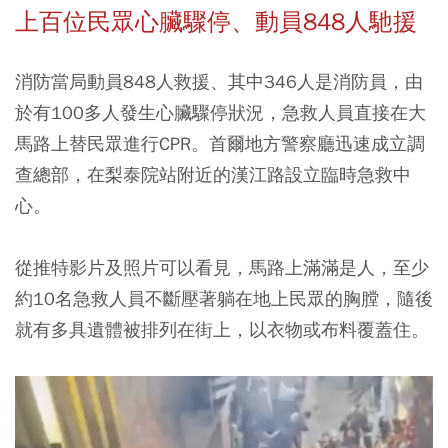
上百位民眾心臟驟停、動員848人馳援
消防當局動員848人救援、其中346人是消防員，由
於有100多人發生心臟驟停狀況，急救人員直接在大
馬路上替民眾進行CPR。首爾地方警察廳迅速成立調
查總部，在梨泰院站附近的漢江路設立臨時急救中
心。
從推特影片及照片可以看見，馬路上滿滿是人，至少
約10名急救人員不斷壓著躺在地上民眾的胸膛，隨後
就有多具遺體被排列在街上，以衣物或布料覆蓋住。