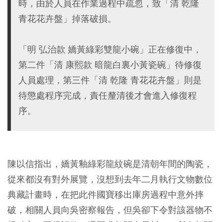
時，由於人員在作業過程中疏忽，致「清 乾隆
青花花卉盤」掉落破損。
「明 弘治款 嬌黃綠彩雙龍小碗」正在修復中，
第二件「清 康熙款 暗龍白裏小黃瓷碗」待修復
人員處理，第三件「清 乾隆 青花花卉盤」則是
待懲處程序完成，責任釐清後才會進入修復程
序。
陳以信指出，嬌黃釉綠彩龍紋碗是清朝年間的陶瓷，
從來都沒有對外展覽，沒想到去年二月執行文物數位
典藏計畫時，在把此件國寶移出庫房過程中意外摔
破，相關人員向吳密察報告，但吳卻下令對該器物不