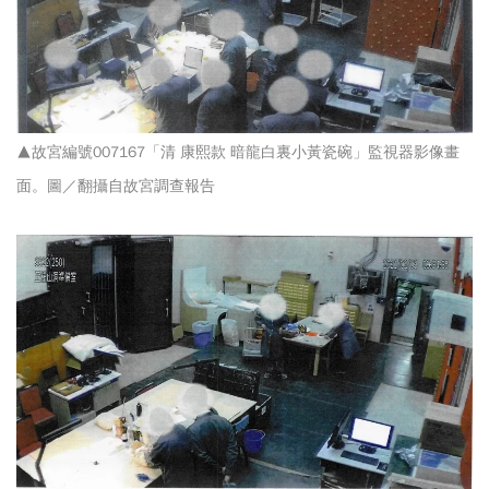
▲故宮編號007167「清 康熙款 暗龍白裏小黃瓷碗」監視器影像畫
面。圖／翻攝自故宮調查報告