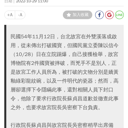
2022-10-29 11:00
+A
-A
加入收藏
民國54年11月12日，台北故宮在外雙溪落成啟
用，從未傳出打破國寶，但國民黨立委陳以信今
（10/28）日在立院踢爆，自己接獲檢舉，故宮
博物院有2件國寶被摔破，而兇手不是別人，正
是故宮工作人員所為，被打破的文物分別是嬌黃
釉綠彩龍紋碗，以及一件明代的瓷器；然而，高
層卻選擇下令隱瞞此事，還對相關人員下封口
令，他除了要求行政院長蘇貞昌道歉並徹查此事
之外，也要求故宮院長吳密察下台負責。
行政院長蘇貞昌與故宮院長吳密察稍早出席備