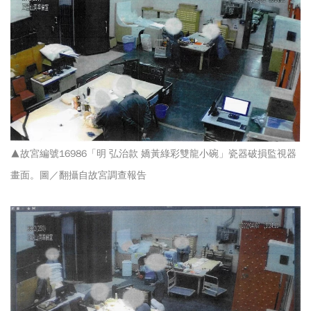
▲故宮編號16986「明 弘治款 嬌黃綠彩雙龍小碗」瓷器破損監視器
畫面。圖／翻攝自故宮調查報告