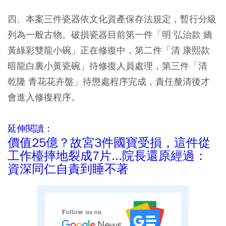
四、本案三件瓷器依文化資產保存法規定，暫行分級
列為一般古物。破損瓷器目前第一件「明 弘治款 嬌
黃綠彩雙龍小碗」正在修復中，第二件「清 康熙款
暗龍白裏小黃瓷碗」待修復人員處理，第三件「清
乾隆 青花花卉盤」待懲處程序完成，責任釐清後才
會進入修復程序。
延伸閱讀：
價值25億？故宮3件國寶受損，這件從
工作檯摔地裂成7片...院長還原經過：
資深同仁自責到睡不著