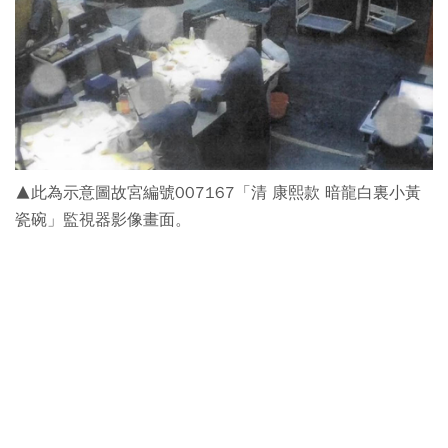
▲此為示意圖故宮編號007167「清 康熙款 暗龍白裏小黃
瓷碗」監視器影像畫面。