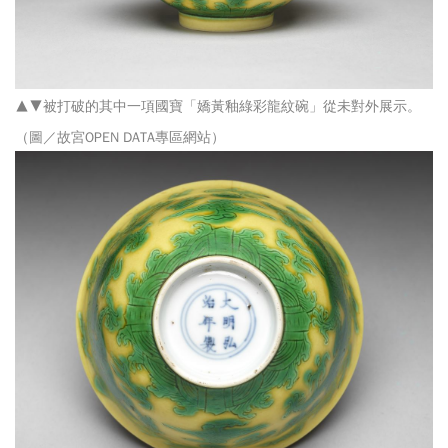
▲▼被打破的其中一項國寶「嬌黃釉綠彩龍紋碗」從未對外展示。
（圖／故宮OPEN DATA專區網站）