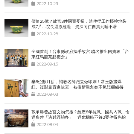
2022-10-29
價值25億？故宮3件國寶受損，這件從工作檯摔地裂
成7片...院長還原經過：資深同仁自責到睡不著
2022-10-28
全國首創！台東縣政府攜手故宮 聯名推出國寶級「台
東紅烏龍茶點禮盒」
2022-09-15
棄6位數月薪，補教名師跑去做印刷！常玉版畫爆
紅、複製畫賣進故宮…被疫情重創她不氣餒繼續拚
2022-09-03
戰爭爆發故宮文物怎撤？經歷8年抗戰、國共內戰...命
運多舛「逃難經驗多」 遇危機時不符2要件得先捨
棄
2022-08-04