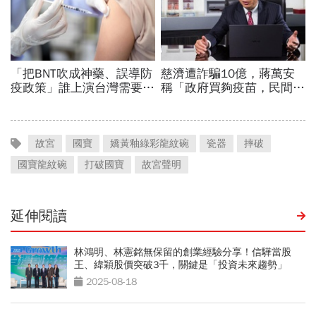
故宮
國寶
嬌黃釉綠彩龍紋碗
瓷器
摔破
國寶龍紋碗
打破國寶
故宮聲明
延伸閱讀
林鴻明、林憲銘無保留的創業經驗分享！信驊當股
王、緯穎股價突破3千，關鍵是「投資未來趨勢」
2025-08-18