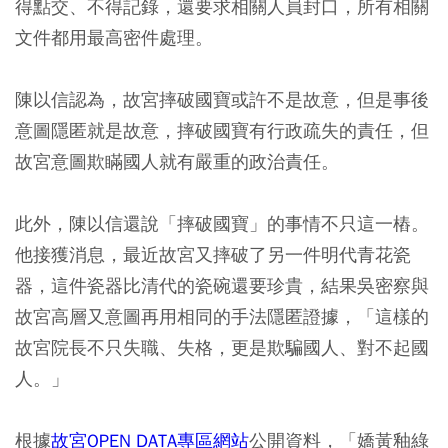
得點交、不得記錄，還要求相關人員封口，所有相關
文件都用最高密件處理。
陳以信認為，故宮摔破國寶或許不是故意，但是事後
意圖隱匿就是故意，摔破國寶有行政疏失的責任，但
故宮意圖欺瞞國人就有嚴重的政治責任。
此外，陳以信還說「摔破國寶」的事情不只這一樁。
他接獲消息，最近故宮又摔破了另一件明代青花瓷
器，這件瓷器比清代的瓷碗還要珍貴，結果吳密察與
故宮高層又意圖再用相同的手法隱匿證據，「這樣的
故宮院長不只失職、失格，更是欺騙國人、對不起國
人。」
根據
故宮OPEN DATA專區網站
公開資料，「嬌黃釉綠