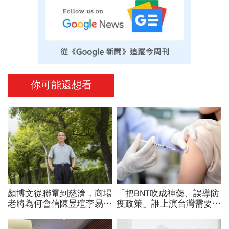
你可能還想看
顏博文從聯電到慈濟，商場
「把BNT吹成神藥、誤導防
老將為何會信陳昱瑄李易
疫政策」誰上演台灣需要中
儒、豪給10億？慈濟發
國施予恩惠的大戲？杜奕
聲：將捍衛信眾捐款、蔡英
瑾：還防疫團隊一個公道