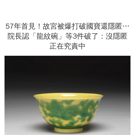
57年首見！故宮被爆打破國寶還隱匿…
院長認「龍紋碗」等3件破了：沒隱匿
正在究責中