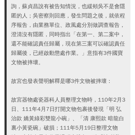
詢，蘇貞昌說有被告知情況，也緩頰吳不是會隱
匿的人；吳密察則回應，發生問題之後，就依程
序報吿，由業務單位、政風處分別做調查報告，
澄清沒有隱匿，同時指出「在第一、第二案中，
還不能確認責任歸屬，現在第三案可以確認責任
歸屬後，已經啟動懲處作業。」意指有3件國寶
文物被摔壞。
故宮也發表聲明解釋是哪3件文物被摔壞：
故宮器物處瓷器科人員整理文物時，110年2月3
日、111年4月7日打開文物包裹後發現「明 弘
治款 嬌黃綠彩雙龍小碗」、「清 康熙款 暗龍白
裏小黃瓷碗」破損；111年5月19日整理文物