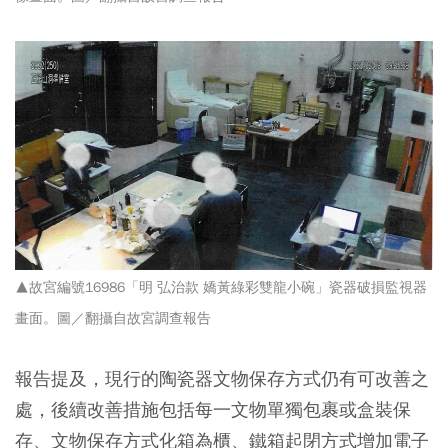
▲故宮編號16986「明 弘治款 嬌黃綠彩雙龍小碗」瓷器破損監視器
畫面。圖／翻攝自故宮調查報告
報告提及，現行的陶瓷器文物保存方式仍有可改善之
處，後續改善措施包括每一文物單獨包裹或盒裝保
存、文物保存方式化箱為櫃、鐵箱起閉方式增加電子