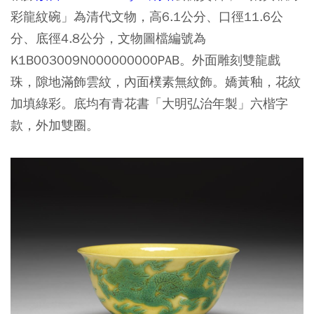
彩龍紋碗」為清代文物，高6.1公分、口徑11.6公
分、底徑4.8公分，文物圖檔編號為
K1B003009N000000000PAB。外面雕刻雙龍戲
珠，隙地滿飾雲紋，內面樸素無紋飾。嬌黃釉，花紋
加填綠彩。底均有青花書「大明弘治年製」六楷字
款，外加雙圈。