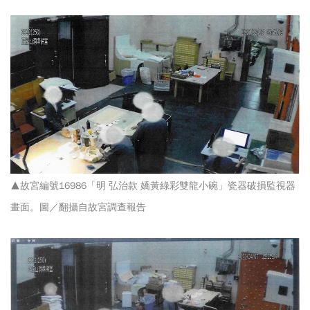
▲故宮編號16986「明 弘治款 嬌黃綠彩雙龍小碗」瓷器破損監視器
畫面。圖／翻攝自故宮調查報告