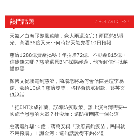
熱門話題
/ HOT ARTICLES /
天氣／白海豚颱風遠離，豪大雨還沒完！雨區熱點曝
光、高溫36度又來…何時好天氣先看10日預報
慈濟1288億資產揭秘！年捐贈72億、不動產815億…
信徒錢去哪？慈濟還原BNT採購經過，他拆解信件批越
描越黑
顏博文從聯電到慈濟，商場老將為何會信陳昱瑄李易
儒、豪給10億？慈濟發聲：將捍衛信眾捐款、蔡英文
也說話
「把BNT吹成神藥、誤導防疫政策」誰上演台灣需要中
國施予恩惠的大戲？杜奕瑾：還防疫團隊一個公道
慈濟遭詐騙10億，蔣萬安稱「政府買夠疫苗，民間就
不用採購」！謝金河：這句話說得不夠公道