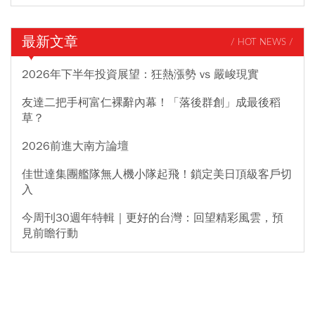
最新文章
/ HOT NEWS /
2026年下半年投資展望：狂熱漲勢 vs 嚴峻現實
友達二把手柯富仁裸辭內幕！「落後群創」成最後稻
草？
2026前進大南方論壇
佳世達集團艦隊無人機小隊起飛！鎖定美日頂級客戶切
入
今周刊30週年特輯｜更好的台灣：回望精彩風雲，預
見前瞻行動