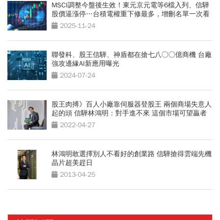
MSCI調整今盤後生效！東元京元電等6檔入列、信驊
股價逼漲停…台積電權重下修最多，增刪名單一次看
2025-11-24
聯發科、股王信驊、神盾都在搶七八○○億商機 台廠
強攻邊緣AI新應用曝光
2024-07-24
股王肉搏》百人小廠靠伺服器登股王 兩個商場失意人
起的頭 信驊林鴻明：對手進不來 這個市場可望贏者
全拿！
2022-04-27
林鴻明敢選擇別人不看好的創業路 信驊搶得雲端先機
晶片超美趕日
2013-04-25