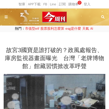
0
熱門：
市值型etf
股票股利怎麼算
esg是什麼
天氣
AI
故宮3國寶是誰打破的？政風處報告、
庫房監視器畫面曝光 台灣「老牌博物
館」館藏習慣掀改革呼聲