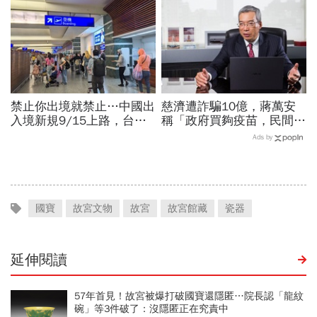
文也說話
禁止你出境就禁止…中國出
慈濟遭詐騙10億，蔣萬安
入境新規9/15上路，台灣
稱「政府買夠疫苗，民間就
人小心「有去無回」？4種
不用採購」！謝金河：這句
Ads by
職業特別注意：前例在這
話說得不夠公道
國寶
故宮文物
故宮
故宮館藏
瓷器
延伸閱讀
57年首見！故宮被爆打破國寶還隱匿…院長認「龍紋
碗」等3件破了：沒隱匿正在究責中