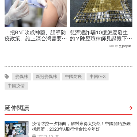
「把BNT吹成神藥、誤導防
慈濟遭詐騙10億怎麼發生
疫政策」誰上演台灣需要中
的？陳昱瑄律師見證嚴下跪
國施予恩惠的大戲？杜奕
博信任！豪宅藏158公斤黃
Ads by
瑾：還防疫團隊一個公道
金，洗錢手法曝光…慈濟回
應了
變異株
新冠變異株
中國防疫
中國0+3
中國疫情
延伸閱讀
疫情防控一夕轉向，解封來得太突然！中國開始放錢
拼經濟，2023年A股行情會比今年好
2022-12-20