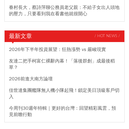
眷村長大，蔡詩萍聊公務員老父親：不給子女出人頭地
的壓力，只要看到我在看書他就很開心
最新文章
/ HOT NEWS /
2026年下半年投資展望：狂熱漲勢 vs 嚴峻現實
友達二把手柯富仁裸辭內幕！「落後群創」成最後稻
草？
2026前進大南方論壇
佳世達集團艦隊無人機小隊起飛！鎖定美日頂級客戶切
入
今周刊30週年特輯｜更好的台灣：回望精彩風雲，預
見前瞻行動