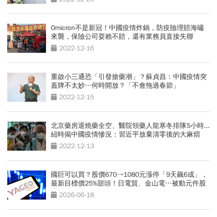
Omicron不是新冠！中國疫情炸鍋，防疫險理賠海嘯
來襲，保險公司耍賴不賠，還有業務員直接失聯
2022-12-16
重啟小三通恐「引發搶藥潮」？蘇貞昌：中國疫情突
蓋牌不太妙…何時開放？「不會拖過春節」
2022-12-15
北京藥房退燒藥全空、醫院領藥人龍寒冬排隊5小時...
紐時揭中國疫情慘況：習近平放棄清零後的大麻煩
2022-12-13
國巨可以買？股價670→1080元漲停「9天飆6成」，
最新目標價25%甜頭！日電貿、金山電…被動元件股
選誰好
2026-06-18