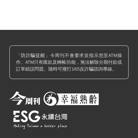
「防詐騙提醒」今周刊不會要求並指示您至ATM操
作。ATM只有匯款及轉帳功能，無法解除分期付款或
訂單錯誤問題。隨時可撥打165反詐騙諮詢專線。