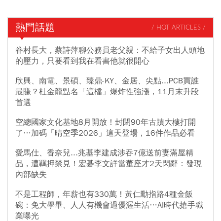
熱門話題
/ HOT ARTICLES /
眷村長大，蔡詩萍聊公務員老父親：不給子女出人頭地
的壓力，只要看到我在看書他就很開心
欣興、南電、景碩、臻鼎-KY、金居、尖點...PCB買誰
最賺？杜金龍點名「這檔」爆炸性強漲，11月末升段
首選
空總國家文化基地8月開放！封閉90年古蹟大樓打開
了…加碼「晴空季2026」這天登場，16件作品必看
愛馬仕、香奈兒...兆基李建成涉吞7億送前妻滿屋精
品，遭羈押禁見！宏碁李文詳當董座才2天閃辭：發現
內部缺失
不是工程師，年薪也有330萬！黃仁勳指路4種金飯
碗：免大學畢、人人有機會過優渥生活…AI時代搶手職
業曝光