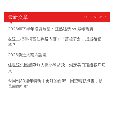
最新文章
/ HOT NEWS /
2026年下半年投資展望：狂熱漲勢 vs 嚴峻現實
友達二把手柯富仁裸辭內幕！「落後群創」成最後稻
草？
2026前進大南方論壇
佳世達集團艦隊無人機小隊起飛！鎖定美日頂級客戶切
入
今周刊30週年特輯｜更好的台灣：回望精彩風雲，預
見前瞻行動