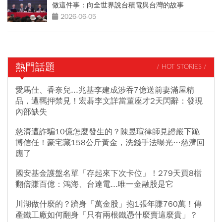
做這件事：向全世界說台積電與台灣的故事
2026-06-05
熱門話題
/ HOT STORIES /
愛馬仕、香奈兒...兆基李建成涉吞7億送前妻滿屋精
品，遭羈押禁見！宏碁李文詳當董座才2天閃辭：發現
內部缺失
慈濟遭詐騙10億怎麼發生的？陳昱瑄律師見證嚴下跪
博信任！豪宅藏158公斤黃金，洗錢手法曝光…慈濟回
應了
國安基金護盤名單「存起來下次卡位」！279天買8檔
翻倍賺百億：鴻海、台達電...唯一金融股是它
川湖做什麼的？躋身「萬金股」抱1張年賺760萬！傳
產鐵工廠如何翻身「只有兩根鐵憑什麼賣這麼貴」？