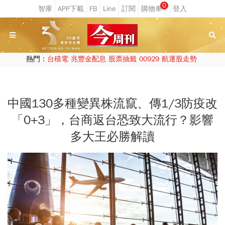
0
熱門：
台積電
兆豐金配息
股票抽籤
00929
航運股走勢
中國130多種變異株流竄、傳1/3防疫改
「0+3」，台商返台恐致大流行？影響
多大王必勝解讀