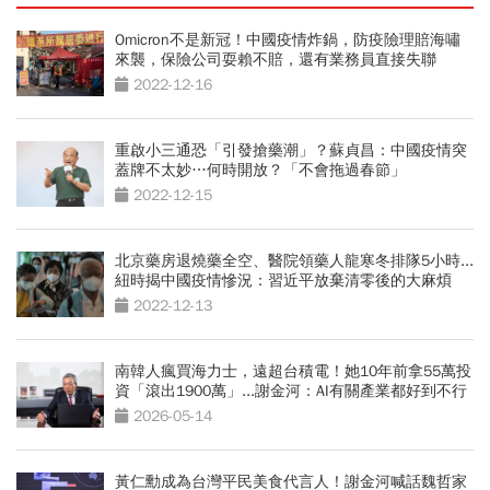
Omicron不是新冠！中國疫情炸鍋，防疫險理賠海嘯
來襲，保險公司耍賴不賠，還有業務員直接失聯
2022-12-16
重啟小三通恐「引發搶藥潮」？蘇貞昌：中國疫情突
蓋牌不太妙…何時開放？「不會拖過春節」
2022-12-15
北京藥房退燒藥全空、醫院領藥人龍寒冬排隊5小時...
紐時揭中國疫情慘況：習近平放棄清零後的大麻煩
2022-12-13
南韓人瘋買海力士，遠超台積電！她10年前拿55萬投
資「滾出1900萬」...謝金河：AI有關產業都好到不行
2026-05-14
黃仁勳成為台灣平民美食代言人！謝金河喊話魏哲家