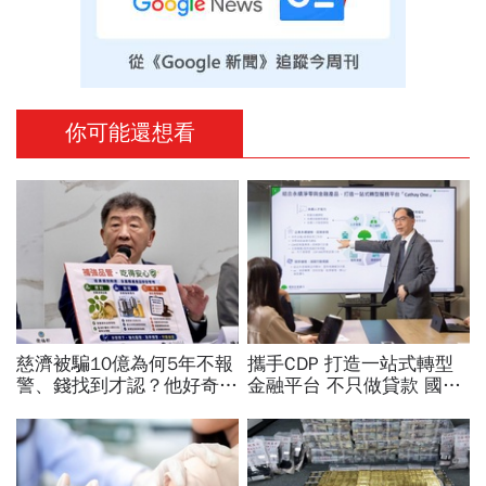
你可能還想看
慈濟被騙10億為何5年不報
攜手CDP 打造一站式轉型
警、錢找到才認？他好奇：
金融平台 不只做貸款 國泰
當年財報怎麼編…陳時中背
世華化身減碳顧問
「擋疫苗」黑鍋只求1件事