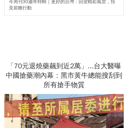
今周刊30週年特輯｜更好的台灣：回望精彩風雲，預
見前瞻行動
「70元退燒藥飆到近2萬」...台大醫曝
中國搶藥潮內幕：黑市黃牛總能搜刮到
所有搶手物質