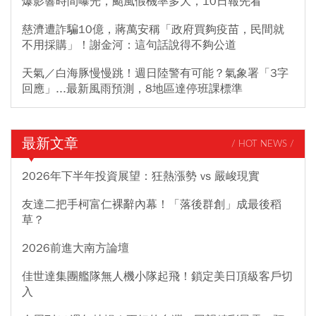
爆影響時間曝光，颱風假機率多大，10日報先看
慈濟遭詐騙10億，蔣萬安稱「政府買夠疫苗，民間就
不用採購」！謝金河：這句話說得不夠公道
天氣／白海豚慢慢跳！週日陸警有可能？氣象署「3字
回應」...最新風雨預測，8地區達停班課標準
最新文章
/ HOT NEWS /
2026年下半年投資展望：狂熱漲勢 vs 嚴峻現實
友達二把手柯富仁裸辭內幕！「落後群創」成最後稻
草？
2026前進大南方論壇
佳世達集團艦隊無人機小隊起飛！鎖定美日頂級客戶切
入