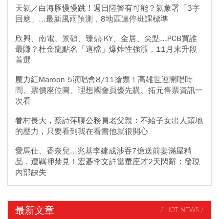
天氣／白海豚慢慢跳！週日陸警有可能？氣象署「3字
回應」...最新風雨預測，8地區達停班課標準
欣興、南電、景碩、臻鼎-KY、金居、尖點...PCB買誰
最賺？杜金龍點名「這檔」爆炸性強漲，11月末升段
首選
魔力紅Maroon 5演唱會8/11搶票！高雄世運開唱時
間、票價座位圖、理想國會員優先購、拓元售票資訊一
次看
眷村長大，蔡詩萍聊公務員老父親：不給子女出人頭地
的壓力，只要看到我在看書他就很開心
愛馬仕、香奈兒...兆基李建成涉吞7億送前妻滿屋精
品，遭羈押禁見！宏碁李文詳當董座才2天閃辭：發現
內部缺失
最新文章
/ HOT NEWS /