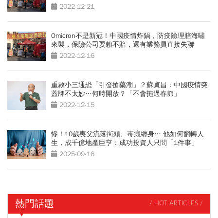
2022-12-21
Omicron不是新冠！中國疫情炸鍋，防疫險理賠海嘯
來襲，保險公司耍賴不賠，還有業務員直接失聯
2022-12-16
重啟小三通恐「引發搶藥潮」？蘇貞昌：中國疫情突
蓋牌不太妙…何時開放？「不會拖過春節」
2022-12-15
慘！10歲喪父流落街頭、毒癮纏身… 他如何翻轉人
生，成千億地產巨亨：成功投資人只問「1件事」
2025-09-16
熱門話題
/ HOT ARTICLES /