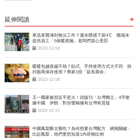
延伸閱讀
寒流來襲凍到無法工作？週末體感下探4℃ 職場未
提供員工「5保暖措施」老闆們當心受罰
2022-12-18
暖暖包越搓越不熱？貼式、手持使用方式大不同 拆
封能再保存使用？專家1招「延長壽命」
2022-12-18
又一國家被習近平惹火！頭版刊「台灣獨立」4字嗆
爆中國 伊朗：對你聲稱擁有台灣有質疑
2022-12-15
中國鳳梨酥太難吃？為何想要台灣配方 網揭關鍵：
比起鳳梨，他們更想知道1內容物比例