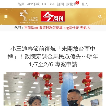
0
熱門：
市值型etf
股票股利怎麼算
esg是什麼
天氣
AI
小三通春節前復航「未開放台商中
轉」！政院定調金馬民眾優先…明年
1/7至2/6 專案申請