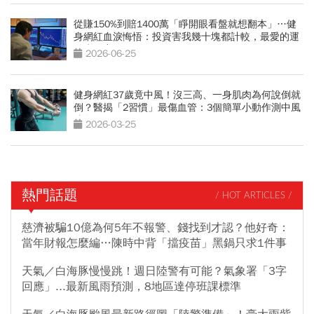
從賺150%到賠1400萬「睜開眼看盤就想翻本」…健
身網紅血淚悔悟：投資害我幾十塊都計較，最愛的運
動也放棄
2026-06-25
健身網紅37歲竟中風！沒三高、一身肌肉為何說倒就
倒？醫揭「2習慣」最傷血管：3個簡單小動作測中風
跡象
2026-03-25
熱門話題
/ HOT ARTICLES /
慈濟被騙10億為何5年不報警、錢找到才認？他好奇：
當年財報怎麼編…陳時中背「擋疫苗」黑鍋只求1件事
天氣／白海豚慢慢跳！週日陸警有可能？氣象署「3字
回應」...最新風雨預測，8地區達停班課標準