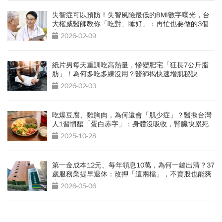
失智症可以預防！失智風險最低的BMI數字曝光，台
大權威醫師教你「吃對、睡好」：再忙也要做的3個
小習慣
2026-02-09
紙片男每天重訓吃高熱量，慘變肥宅「狂長7公斤脂
肪」！為何多吃多練沒用？醫師揭快速增肌秘訣
2026-02-03
吃爆豆腐、雞胸肉，為何還會「肌少症」？醫揪台灣
人1習慣釀「蛋白赤字」：身體沒吸收，腎臟快累死
2025-10-28
第一金成本12元、每年領息10萬，為何一鍵出清？37
歲服務業提早退休：改押「這兩檔」，不賣股也能爽
爽過
2026-05-06