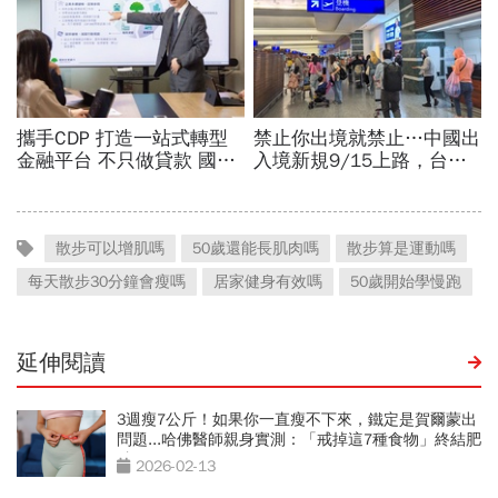
散步可以增肌嗎
50歲還能長肌肉嗎
散步算是運動嗎
每天散步30分鐘會瘦嗎
居家健身有效嗎
50歲開始學慢跑
延伸閱讀
3週瘦7公斤！如果你一直瘦不下來，鐵定是賀爾蒙出
問題...哈佛醫師親身實測：「戒掉這7種食物」終結肥
胖
2026-02-13