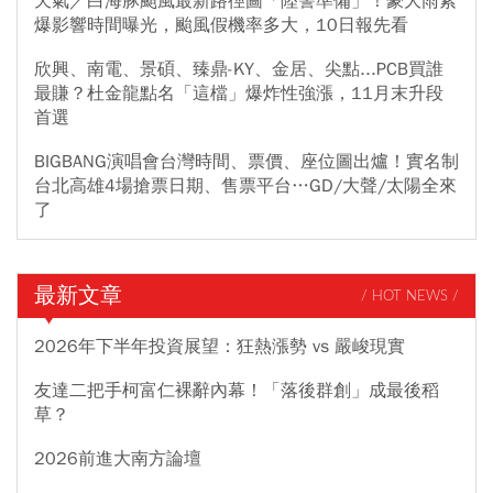
天氣／白海豚颱風最新路徑圖「陸警準備」！豪大雨紫
爆影響時間曝光，颱風假機率多大，10日報先看
欣興、南電、景碩、臻鼎-KY、金居、尖點...PCB買誰
最賺？杜金龍點名「這檔」爆炸性強漲，11月末升段
首選
BIGBANG演唱會台灣時間、票價、座位圖出爐！實名制
台北高雄4場搶票日期、售票平台…GD/大聲/太陽全來
了
最新文章
/ HOT NEWS /
2026年下半年投資展望：狂熱漲勢 vs 嚴峻現實
友達二把手柯富仁裸辭內幕！「落後群創」成最後稻
草？
2026前進大南方論壇