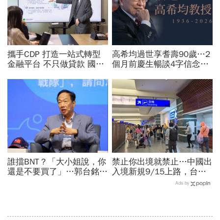
攜手CDP 打造一站式轉型
高希均過世享耆壽90歲…2
金融平台 不只做貸款 國泰
個月前慶生暢談4字信念，
世華化身減碳顧問
回憶錄給讀者忠告：自求多
福、一切靠自己爭氣
誰擋BNT？「大小姐說，你
禁止你出境就禁止…中國出
還是不要買了」…郭台銘曝
入境新規9/15上路，台灣
李大維打給他，被點名的都
人小心「有去無回」？4種
Ads by
回應了
職業特別注意：前例在這