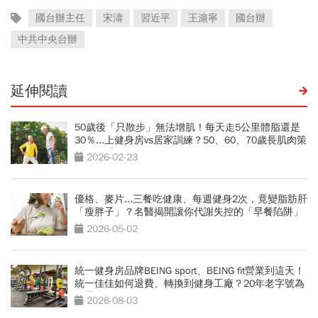
國台辦主任
宋濤
習近平
王滬寧
國台辦
中共中央台辦
延伸閱讀
50歲後「只散步」無法增肌！每天走5公里體脂還是
30％...上健身房vs居家訓練？50、60、70歲長肌肉策
略一次看
2026-02-23
優格、麥片...三餐吃健康、每週健身2次，竟變脂肪肝
「瘦胖子」？名醫揭開讓你代謝失控的「早餐陷阱」
2026-05-02
統一健身房品牌BEING sport、BEING fit營業到這天！
統一佳佳如何退費、轉換到健身工廠？20年老字號為
何退出
2026-08-03