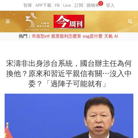
0
熱門：
市值型etf
股票股利怎麼算
esg是什麼
天氣
AI
宋濤非出身涉台系統，國台辦主任為何
換他？原來和習近平親信有關…沒入中
委？「過陣子可能就有」