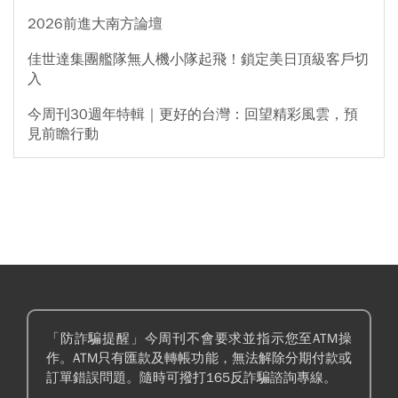
2026前進大南方論壇
佳世達集團艦隊無人機小隊起飛！鎖定美日頂級客戶切
入
今周刊30週年特輯｜更好的台灣：回望精彩風雲，預
見前瞻行動
「防詐騙提醒」今周刊不會要求並指示您至ATM操
作。ATM只有匯款及轉帳功能，無法解除分期付款或
訂單錯誤問題。隨時可撥打165反詐騙諮詢專線。