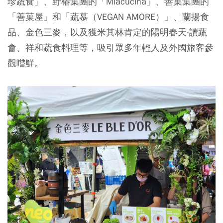
珍蔬食」、野椿集團的「Miacucina」、善菓集團的
「善菓屋」和「蔬慕（VEGAN AMORE）」、蘭揚食
品、金色三麥，以及獲米其林肯定的陽明春天‧讀蔬
會、祥和蔬食料理等，吸引眾多年輕人及外國旅客參
觀嚐鮮。