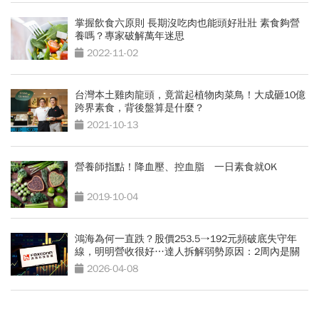
掌握飲食六原則 長期沒吃肉也能頭好壯壯 素食夠營
養嗎？專家破解萬年迷思
2022-11-02
台灣本土雞肉龍頭，竟當起植物肉菜鳥！大成砸10億
跨界素食，背後盤算是什麼？
2021-10-13
營養師指點！降血壓、控血脂 一日素食就OK
2019-10-04
鴻海為何一直跌？股價253.5→192元頻破底失守年
線，明明營收很好…達人拆解弱勢原因：2周內是關
鍵
2026-04-08