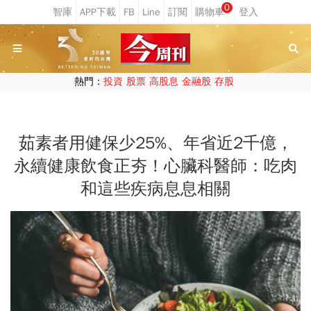
0
熱門：
投資
股票
高股息
金融股
存股
茹素者用健保少25%、年省近2千億，
永續健康飲食正夯！心臟科醫師：吃肉
和這些疾病息息相關