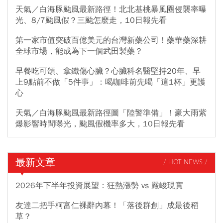
天氣／白海豚颱風最新路徑！北北基桃暴風圈侵襲率曝
光、8/7颱風假？三颱怎麼走，10日報先看
第一家市值突破百億美元的台灣新藥公司！藥華藥深耕
全球市場，能成為下一個武田製藥？
早餐吃可頌、拿鐵傷心臟？心臟科名醫堅持20年、早
上9點前不做「5件事」：喝咖啡前先喝「這1杯」更護
心
天氣／白海豚颱風最新路徑圖「陸警準備」！豪大雨紫
爆影響時間曝光，颱風假機率多大，10日報先看
最新文章
/ HOT NEWS /
2026年下半年投資展望：狂熱漲勢 vs 嚴峻現實
友達二把手柯富仁裸辭內幕！「落後群創」成最後稻
草？