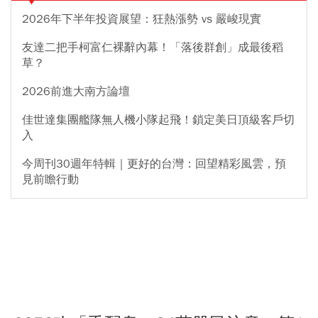
2026年下半年投資展望：狂熱漲勢 vs 嚴峻現實
友達二把手柯富仁裸辭內幕！「落後群創」成最後稻
草？
2026前進大南方論壇
佳世達集團艦隊無人機小隊起飛！鎖定美日頂級客戶切
入
今周刊30週年特輯｜更好的台灣：回望精彩風雲，預
見前瞻行動