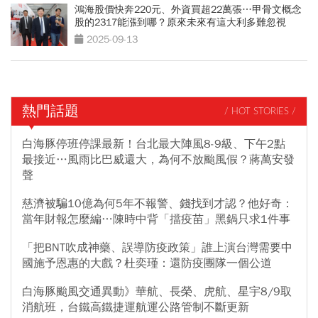
鴻海股價快奔220元、外資買超22萬張…甲骨文概念
股的2317能漲到哪？原來未來有這大利多難忽視
2025-09-13
熱門話題
/ HOT STORIES /
白海豚停班停課最新！台北最大陣風8-9級、下午2點
最接近…風雨比巴威還大，為何不放颱風假？蔣萬安發
聲
慈濟被騙10億為何5年不報警、錢找到才認？他好奇：
當年財報怎麼編…陳時中背「擋疫苗」黑鍋只求1件事
「把BNT吹成神藥、誤導防疫政策」誰上演台灣需要中
國施予恩惠的大戲？杜奕瑾：還防疫團隊一個公道
白海豚颱風交通異動》華航、長榮、虎航、星宇8/9取
消航班，台鐵高鐵捷運航運公路管制不斷更新