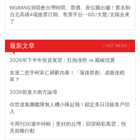
BIGBANG演唱會台灣時間、票價、座位圖出爐！實名制
台北高雄4場搶票日期、售票平台…GD/大聲/太陽全來
了
最新文章
/ HOT NEWS /
2026年下半年投資展望：狂熱漲勢 vs 嚴峻現實
友達二把手柯富仁裸辭內幕！「落後群創」成最後稻
草？
2026前進大南方論壇
佳世達集團艦隊無人機小隊起飛！鎖定美日頂級客戶切
入
今周刊30週年特輯｜更好的台灣：回望精彩風雲，預
見前瞻行動