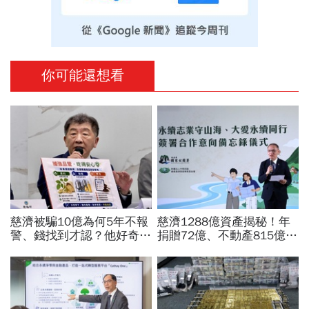
你可能還想看
慈濟被騙10億為何5年不報
慈濟1288億資產揭秘！年
警、錢找到才認？他好奇：
捐贈72億、不動產815億…
當年財報怎麼編…陳時中背
信徒錢去哪？慈濟還原BNT
「擋疫苗」黑鍋只求1件事
採購經過，他拆解信件批越
描越黑