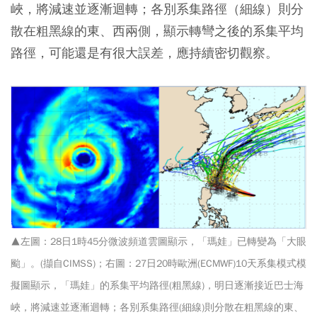
峽，將減速並逐漸迴轉；各別系集路徑（細線）則分
散在粗黑線的東、西兩側，顯示轉彎之後的系集平均
路徑，可能還是有很大誤差，應持續密切觀察。
▲左圖：28日1時45分微波頻道雲圖顯示，「瑪娃」已轉變為「大眼
颱」。(擷自CIMSS)；右圖：27日20時歐洲(ECMWF)10天系集模式模
擬圖顯示，「瑪娃」的系集平均路徑(粗黑線)，明日逐漸接近巴士海
峽，將減速並逐漸迴轉；各別系集路徑(細線)則分散在粗黑線的東、