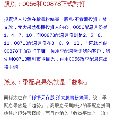
股魚：0056和00878正式對打
投資達人股魚在臉書粉絲團
「股魚-不看盤投資」
發
文說，元大果然很懂投資人的心，0056配息月份是
1、4、7、10，而00878配息月份則是2、5、8、
11，00713配息月份在3、6、9、12，「這就是跟
00878正面對打了嘛！你用季配息吸走我的客戶，我
先用00713吸引市場目光，再用0056改季配息祭出
殺手鐧！」
孫太：季配息果然就是「趨勢」
而孫太也在
「孫悟天存股-孫太臉書粉絲團」
說，季
配息果然是「趨勢」，高股息長期缺少的季配息拼圖
終於出現好選擇啦，而且也納入「收益平準金」唷！