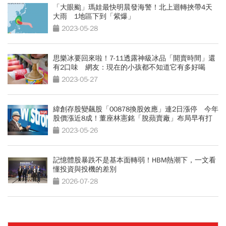
「大眼颱」瑪娃最快明晨發海警！北上迴轉挾帶4天
大雨 1地區下到「紫爆」
2023-05-28
思樂冰要回來啦！7-11透露神級冰品「開賣時間」還
有2口味 網友：現在的小孩都不知道它有多好喝
2023-05-27
緯創存股變飆股「00878換股效應」連2日漲停 今年
股價漲近8成！董座林憲銘「脫蘋賣廠」布局早有打
算
2023-05-26
記憶體股暴跌不是基本面轉弱！HBM熱潮下，一文看
懂投資與投機的差別
2026-07-28