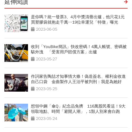
延伸閱讀
是你嗎？統一發票3、4月中獎清冊出爐，他只花1元
買塑膠袋就抱走千萬…19位幸運兒「特徵」曝光
2023-06-05
收到「YouBike簡訊」快改密碼！4萬人帳號、密碼被
駭外洩 「受害用戶賠償方案」出爐
2023-05-27
作詞家告陶喆才知事情大條！偽造簽名、權利金收進
自己口袋 金曲製作人王治平被判刑：我是為她好
2023-05-25
想領中鋼「傘Q」紀念品免擠 116萬股民看這！9大
領取地點、時間「避開人潮」，1類人別來會白跑
2023-05-24