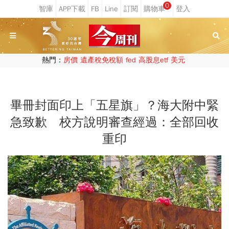
0
熱門：
房價
遺產稅免稅額
fed
高股息etf
美元
畢冊封面印上「五星旗」？海大附中緊
急致歉 校方說明審查經過：全部回收
重印