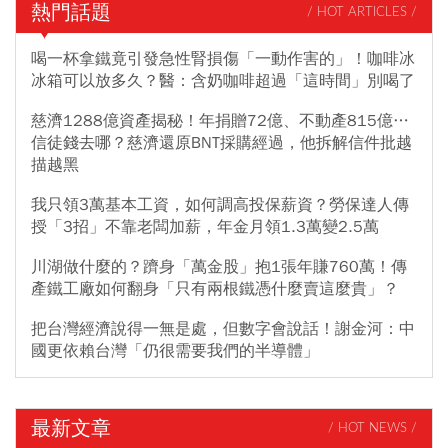
熱門話題
/ HOT ARTICLES /
喝一杯拿鐵竟引發急性腎損傷「一動作害的」！咖啡冰
冰箱可以放多久？醫：含奶咖啡超過「這時間」別喝了
慈濟1288億資產揭秘！年捐贈72億、不動產815億…
信徒錢去哪？慈濟還原BNT採購經過，他拆解信件批越
描越黑
我只領3萬基本工資，如何調高投保薪資？勞保達人傳
授「3招」不靠老闆加薪，年金月領1.3萬變2.5萬
川湖做什麼的？躋身「萬金股」抱1張年賺760萬！傳
產鐵工廠如何翻身「只有兩根鐵憑什麼賣這麼貴」？
把台灣經濟說得一無是處，但數字會說話！謝金河：中
國更依賴台灣「仍很需要我們的半導體」
最新文章
/ HOT NEWS /