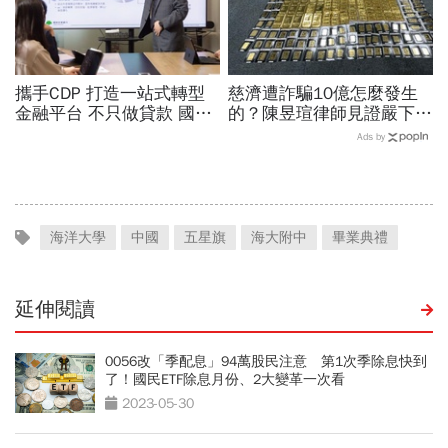
攜手CDP 打造一站式轉型
慈濟遭詐騙10億怎麼發生
金融平台 不只做貸款 國泰
的？陳昱瑄律師見證嚴下跪
世華化身減碳顧問
博信任！豪宅藏158公斤黃
Ads by
金，洗錢手法曝光…慈濟回
應了
海洋大學
中國
五星旗
海大附中
畢業典禮
延伸閱讀
0056改「季配息」94萬股民注意 第1次季除息快到
了！國民ETF除息月份、2大變革一次看
2023-05-30