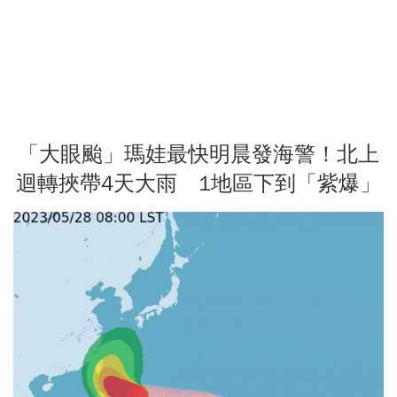
「大眼颱」瑪娃最快明晨發海警！北上
迴轉挾帶4天大雨 1地區下到「紫爆」