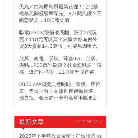
天氣／白海豚颱風最新路徑！北北基
桃暴風圈侵襲率曝光、8/7颱風假？三
颱怎麼走，10日報先看
聯電(2303)股價破底翻、漲了2成玩
完？118元可以買？展望大好為何外
資3天賣超14.6萬張，可能原因曝光
欣興、南電、景碩、臻鼎-KY、金居、
尖點...PCB買誰最賺？杜金龍點名「這
檔」爆炸性強漲，11月末升段首選
2026 AAA頒獎典禮時間、票價、座位
表、售票平台！高雄世運迎張員瑛、
池昌旭、金宣虎…卡司名單不斷更新
最新文章
/ HOT NEWS /
2026年下半年投資展望：狂熱漲勢 vs