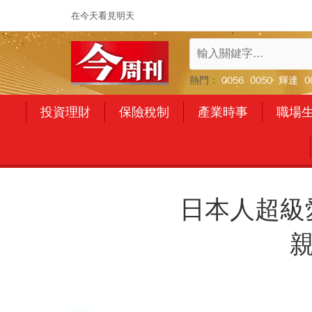
在今天看見明天
熱門：
0056
0050
輝達
0
投資理財
保險稅制
產業時事
職場
日本人超級