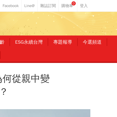
0
齡
ESG永續台灣
專題報導
今選頻道
為何從親中變
？