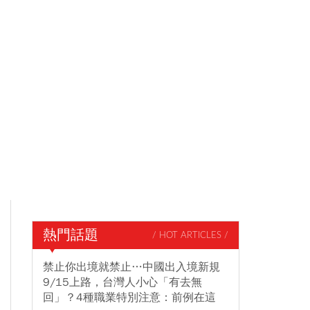
熱門話題
/ HOT ARTICLES /
禁止你出境就禁止…中國出入境新規
9/15上路，台灣人小心「有去無
回」？4種職業特別注意：前例在這