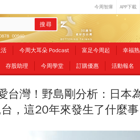
搜尋
0878
00940
生活
今周大耳朵 Podcast
富足今周起
幸福熟
存股助理
今周學堂
訂購優惠
活動報名
愛台灣！野島剛分析：日本
親台，這20年來發生了什麼事