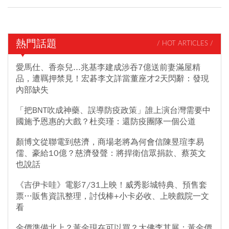
熱門話題
/ HOT ARTICLES /
愛馬仕、香奈兒...兆基李建成涉吞7億送前妻滿屋精
品，遭羈押禁見！宏碁李文詳當董座才2天閃辭：發現
內部缺失
「把BNT吹成神藥、誤導防疫政策」誰上演台灣需要中
國施予恩惠的大戲？杜奕瑾：還防疫團隊一個公道
顏博文從聯電到慈濟，商場老將為何會信陳昱瑄李易
儒、豪給10億？慈濟發聲：將捍衛信眾捐款、蔡英文
也說話
《吉伊卡哇》電影7/31上映！威秀影城特典、預售套
票…販售資訊整理，討伐棒+小卡必收、上映戲院一文
看
金價準備北上？黃金現在可以買？大佛李其展：黃金價