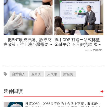
金，洗錢手法曝光…慈濟回
話說得不夠公道
應了
「把BNT吹成神藥、誤導防
攜手CDP 打造一站式轉型
疫政策」誰上演台灣需要中
金融平台 不只做貸款 國泰
國施予恩惠的大戲？杜奕
世華化身減碳顧問
Ads by
瑾：還防疫團隊一個公道
台灣藝人
五月天
人民幣
謝金河
延伸閱讀
只買0050、0056是不夠的！台股上下震，股海老牛