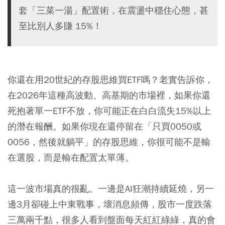
套「三菜一湯」配置術，在震盪中穩住心態，甚
至比別人多賺 15%！
你還在用20世紀的存股思維買
ETF
嗎？老實告訴你，
在2026年這種高波動、高基期的市場裡，如果你還
死抱著單一ETF不放，你可能正在白白流失15%以上
的潛在報酬。如果你現在還停留在「只買
0050
或
0056
，然後就躺平」的存股思維，你很可能不是輸
在選股，而是輸在配置太單薄。
這一波市場真的很亂。一邊是AI狂潮持續延燒，另一
邊3月卻碰上中東戰事，壞消息頻傳，股市一度跌落
三萬兩千點，很多人看到盤面每天紅紅綠綠，真的會