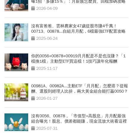
曝1招「多賺15％」：月薪族怎麼買、回檔加碼攻略
2026-04-09
沒有富爸爸、雲林農家女47歲從股市賺4千萬！
00713、00878...自組月月配，6檔最強ETF配置攻略
大公開
2025-06-24
你的0056+00878+00919月月配是不是也沒賺？「1
檔換1檔」主動型ETF買這檔！1技巧讓年化報酬
10→22%
2025-11-17
00981A、00982A...主動ETF「月月配」怎麼搭？從報
酬、選股到經理人比拚，兩大黃金組合能打贏0050？
2026-01-27
沒有0056、00878，「市值型+高股息」月月配最強
組合曝光！股息、價差都能賺，現金流放大術看這裡
2025-07-31