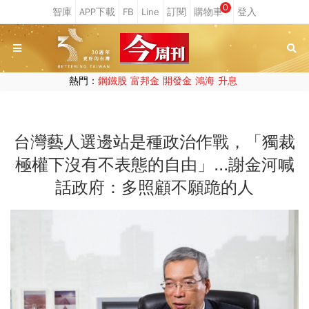
0
熱門：
鋼鐵股
富邦金
開發金
鴻海
升息
台灣藝人選邊站是種政治作戰，「獨裁
極權下沒有不表態的自由」...謝金河喊
話政府：多照顧不願跪的人