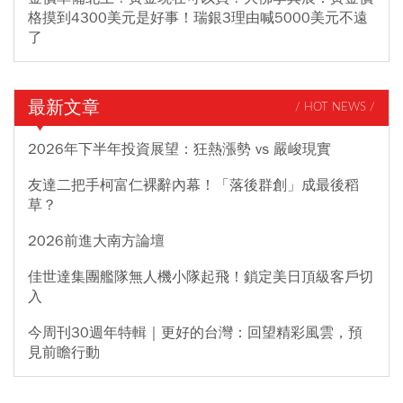
格摸到4300美元是好事！瑞銀3理由喊5000美元不遠
了
最新文章
/ HOT NEWS /
2026年下半年投資展望：狂熱漲勢 vs 嚴峻現實
友達二把手柯富仁裸辭內幕！「落後群創」成最後稻
草？
2026前進大南方論壇
佳世達集團艦隊無人機小隊起飛！鎖定美日頂級客戶切
入
今周刊30週年特輯｜更好的台灣：回望精彩風雲，預
見前瞻行動