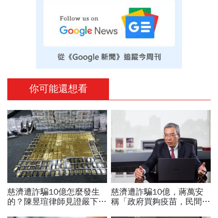
你可能還想看
慈濟遭詐騙10億怎麼發生
慈濟遭詐騙10億，蔣萬安
的？陳昱瑄律師見證嚴下跪
稱「政府買夠疫苗，民間就
博信任！豪宅藏158公斤黃
不用採購」！謝金河：這句