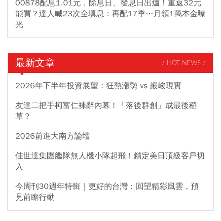
00878配息1.01元，除息日、發息日出爐！重返32元
能買？達人喊23次全填息：再配17季…月領1萬本金曝
光
最新文章
/ HOT NEWS /
2026年下半年投資展望：狂熱漲勢 vs 嚴峻現實
友達二把手柯富仁裸辭內幕！「落後群創」成最後稻
草？
2026前進大南方論壇
佳世達集團艦隊無人機小隊起飛！鎖定美日頂級客戶切
入
今周刊30週年特輯｜更好的台灣：回望精彩風雲，預
見前瞻行動