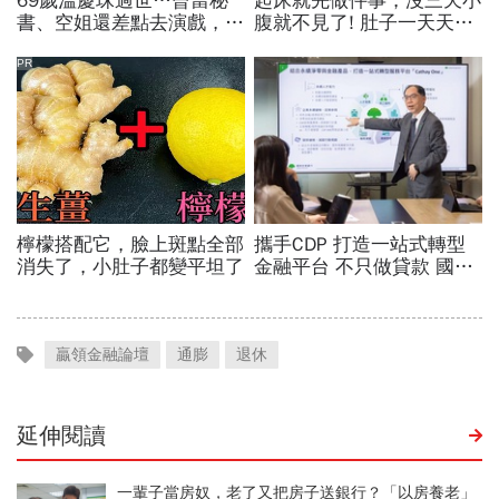
贏領金融論壇
通膨
退休
延伸閱讀
一輩子當房奴，老了又把房子送銀行？「以房養老」