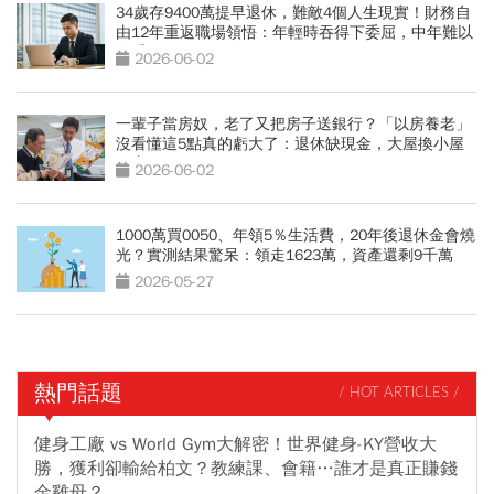
34歲存9400萬提早退休，難敵4個人生現實！財務自
由12年重返職場領悟：年輕時吞得下委屈，中年難以
忍受
2026-06-02
一輩子當房奴，老了又把房子送銀行？「以房養老」
沒看懂這5點真的虧大了：退休缺現金，大屋換小屋
更賺？
2026-06-02
1000萬買0050、年領5％生活費，20年後退休金會燒
光？實測結果驚呆：領走1623萬，資產還剩9千萬
2026-05-27
熱門話題
/ HOT ARTICLES /
健身工廠 vs World Gym大解密！世界健身-KY營收大
勝，獲利卻輸給柏文？教練課、會籍…誰才是真正賺錢
金雞母？