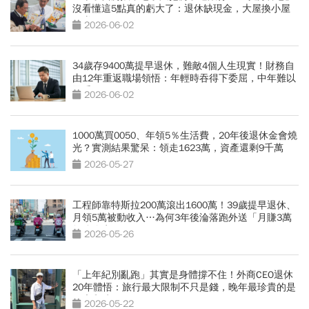
沒看懂這5點真的虧大了：退休缺現金，大屋換小屋
更賺？
2026-06-02
34歲存9400萬提早退休，難敵4個人生現實！財務自
由12年重返職場領悟：年輕時吞得下委屈，中年難以
忍受
2026-06-02
1000萬買0050、年領5％生活費，20年後退休金會燒
光？實測結果驚呆：領走1623萬，資產還剩9千萬
2026-05-27
工程師靠特斯拉200萬滾出1600萬！39歲提早退休、
月領5萬被動收入…為何3年後淪落跑外送「月賺3萬
勉強維生」？
2026-05-26
「上年紀別亂跑」其實是身體撐不住！外商CEO退休
20年體悟：旅行最大限制不只是錢，晚年最珍貴的是
健康和時間
2026-05-22