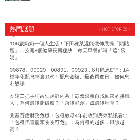
熱門話題
/ HOT STORIES /
106歲奶奶一個人生活！下田種菜還能做伸展操「頭貼
腿」...公開8個健康長壽秘訣：每天早餐都喝「這1碗
湯」
00878、00929、00891、00923...8月除息ETF：14
檔年化配息率逾10%！配息金額、最後買進日，如何息
利雙賺
友達二把手柯富仁裸辭內幕！彭双浪親自找回來的接班
人，為何最後撕破臉？「落後群創」成最後稻草？
兆基百億財務危機！包租教母4年前收到房東私訊看出
「包租代管龍頭岌岌可危」：為何租約越多，風險越
高？