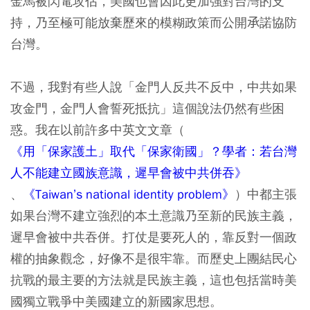
金馬被閃電攻佔，美國也會因此更加強對台灣的支
持，乃至極可能放棄歷來的模糊政策而公開𠄘諾協防
台灣。
不過，我對有些人說「金門人反共不反中，中共如果
攻金門，金門人會誓死抵抗」這個說法仍然有些困
惑。我在以前許多中英文文章（
《用「保家護土」取代「保家衛國」？學者：若台灣
人不能建立國族意識，遲早會被中共併吞》
、
《Taiwan’s national identity problem》
）中都主張
如果台灣不建立強烈的本土意識乃至新的民族主義，
遲早會被中共吞併。打仗是要死人的，靠反對一個政
權的抽象觀念，好像不是很牢靠。而歷史上團結民心
抗戰的最主要的方法就是民族主義，這也包括當時美
國獨立戰爭中美國建立的新國家思想。