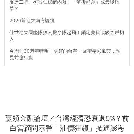
友達二把手柯富仁裸辭內幕！「落後群創」成最後稻
草？
2026前進大南方論壇
佳世達集團艦隊無人機小隊起飛！鎖定美日頂級客戶切
入
今周刊30週年特輯｜更好的台灣：回望精彩風雲，預
見前瞻行動
贏領金融論壇／台灣經濟恐衰退5%？前
白宮顧問示警「油價狂飆」掀通膨海