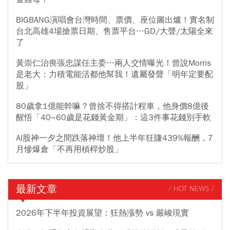
BIGBANG演唱會台灣時間、票價、座位圖出爐！實名制
台北高雄4場搶票日期、售票平台…GD/大聲/太陽全來
了
黃崇仁治喪張忠謀任主委…兩人交情曝光！曾說Morris
是老大：力積電能活都他幫我！遺屬發聲「明年定要配
股」
80歲拿1億能幹嘛？曾捨不得搭計程車，他身價8億後
醒悟「40~60歲是花錢黃金期」：這3件事花錢別手軟
AI股神一夕之間跌落神壇！他上半年狂賺439%報酬，7
月慘爆倉「不再用槓桿炒股」
最新文章
/ HOT NEWS /
2026年下半年投資展望：狂熱漲勢 vs 嚴峻現實