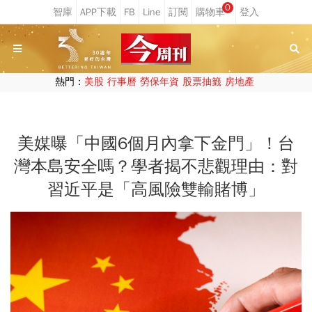
0
熱門：
美股
行事曆
勞保年資
股票抽籤
房地產
美媒曝「中國6個月內拿下金門」！台
灣本島安全嗎？學者揭不悲觀理由：對
習近平是「高風險雙輸賭博」