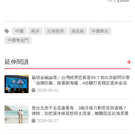
Ads by
政首例如何解決？
中國
兩岸
台海衝突
湯先鈍
中國奪台
中國奪金門
延伸閱讀
贏領金融論壇／台灣經濟恐衰退5%？前白宮顧問示警
「油價狂飆」掀通膨海嘯，4步驟打造穩定退休金流
2026-06-01
賣台北房子去花蓮看海，3個月後只剩苦笑與遺憾？
律師：別把退休移居想得太浪漫，離醫院近比海景重
要
2026-05-27