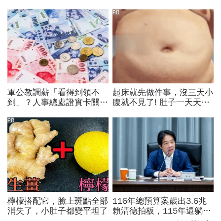
PR
軍公教調薪「看得到領不
起床就先做件事，沒三天小
到」？人事總處證實卡關，
腹就不見了! 肚子一天天變
公務員2千元專業加給、加
小！
薪4%能如期上路？
PR
檸檬搭配它，臉上斑點全部
116年總預算案歲出3.6兆
消失了，小肚子都變平坦了
賴清德拍板，115年還躺在
立法院…兩案「塞車」創憲