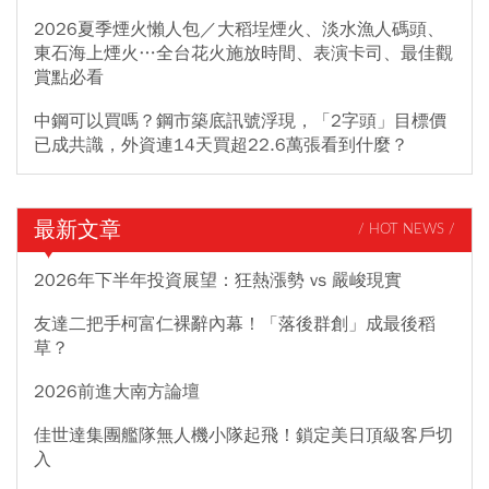
2026夏季煙火懶人包／大稻埕煙火、淡水漁人碼頭、
東石海上煙火…全台花火施放時間、表演卡司、最佳觀
賞點必看
中鋼可以買嗎？鋼市築底訊號浮現，「2字頭」目標價
已成共識，外資連14天買超22.6萬張看到什麼？
最新文章
/ HOT NEWS /
2026年下半年投資展望：狂熱漲勢 vs 嚴峻現實
友達二把手柯富仁裸辭內幕！「落後群創」成最後稻
草？
2026前進大南方論壇
佳世達集團艦隊無人機小隊起飛！鎖定美日頂級客戶切
入