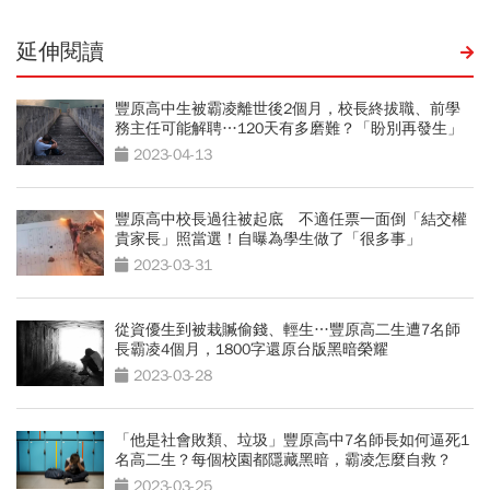
延伸閱讀
豐原高中生被霸凌離世後2個月，校長終拔職、前學
務主任可能解聘…120天有多磨難？「盼別再發生」
2023-04-13
豐原高中校長過往被起底 不適任票一面倒「結交權
貴家長」照當選！自曝為學生做了「很多事」
2023-03-31
從資優生到被栽贓偷錢、輕生…豐原高二生遭7名師
長霸凌4個月，1800字還原台版黑暗榮耀
2023-03-28
「他是社會敗類、垃圾」豐原高中7名師長如何逼死1
名高二生？每個校園都隱藏黑暗，霸凌怎麼自救？
2023-03-25