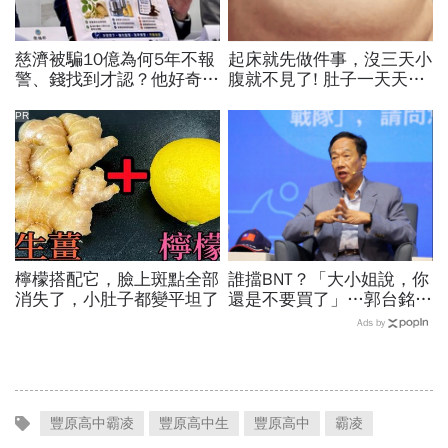
慈濟被騙10億為何5年不報
起床就先做件事，沒三天小
警、錢找到才認？他好奇：
腹就不見了! 肚子一天天變
當年財報怎麼編…陳時中背
小！
「擋疫苗」黑鍋只求1件事
PR
檸檬搭配它，臉上斑點全部
誰擋BNT？「大小姐說，你
消失了，小肚子都變平坦了
還是不要買了」…郭台銘曝
李大維打給他，被點名的都
Ads by
回應了
豐原高中霸凌
豐原高中生
豐原高中
霸凌