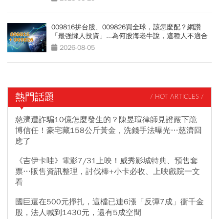
009816拚台股、009826買全球，該怎麼配？網讚
「最強懶人投資」...為何股海老牛說，這種人不適合
買？
2026-08-05
熱門話題
/ HOT ARTICLES /
慈濟遭詐騙10億怎麼發生的？陳昱瑄律師見證嚴下跪
博信任！豪宅藏158公斤黃金，洗錢手法曝光…慈濟回
應了
《吉伊卡哇》電影7/31上映！威秀影城特典、預售套
票…販售資訊整理，討伐棒+小卡必收、上映戲院一文
看
國巨還在500元掙扎，這檔已連6漲「反彈7成」衝千金
股，法人喊到1430元，還有5成空間