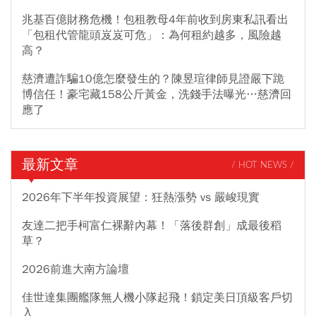
兆基百億財務危機！包租教母4年前收到房東私訊看出
「包租代管龍頭岌岌可危」：為何租約越多，風險越
高？
慈濟遭詐騙10億怎麼發生的？陳昱瑄律師見證嚴下跪
博信任！豪宅藏158公斤黃金，洗錢手法曝光…慈濟回
應了
最新文章
/ HOT NEWS /
2026年下半年投資展望：狂熱漲勢 vs 嚴峻現實
友達二把手柯富仁裸辭內幕！「落後群創」成最後稻
草？
2026前進大南方論壇
佳世達集團艦隊無人機小隊起飛！鎖定美日頂級客戶切
入