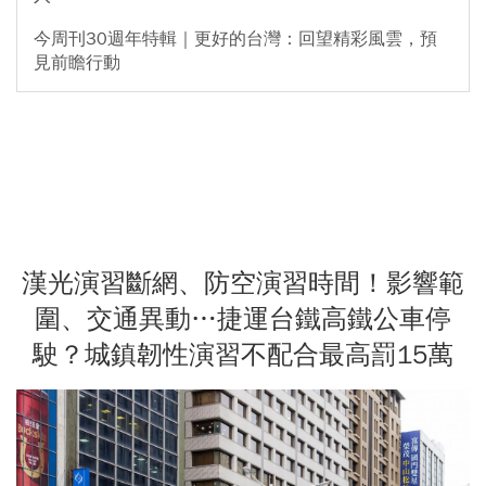
今周刊30週年特輯｜更好的台灣：回望精彩風雲，預
見前瞻行動
漢光演習斷網、防空演習時間！影響範
圍、交通異動…捷運台鐵高鐵公車停
駛？城鎮韌性演習不配合最高罰15萬