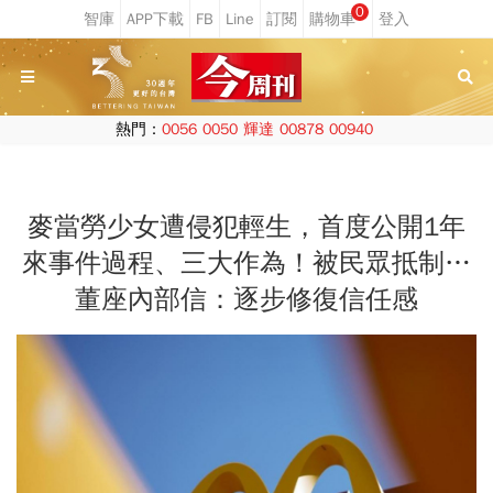
0
熱門：
0056
0050
輝達
00878
00940
麥當勞少女遭侵犯輕生，首度公開1年
來事件過程、三大作為！被民眾抵制…
董座內部信：逐步修復信任感