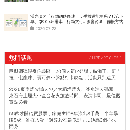
漢光演習「行動網路降速」，手機還能用嗎？股市下
單、QR Code搭車、行動支付...影響範圍、備援方式
一次看
2026-07-23
熱門話題
/ HOT ARTICLES /
巨型鋼彈現身信義區！20個人氣IP登場，航海王、哥吉
拉、七龍珠、寶可夢…盤點打卡熱點，活動只到這天
2026夏季煙火懶人包／大稻埕煙火、淡水漁人碼頭、
東石海上煙火…全台花火施放時間、表演卡司、最佳觀
賞點必看
56歲才開始買股票，家庭主婦8年滾出8千萬！半年暴
賺5成、卻在股災「輝達殺在最低點」...她靠3個心法
翻身