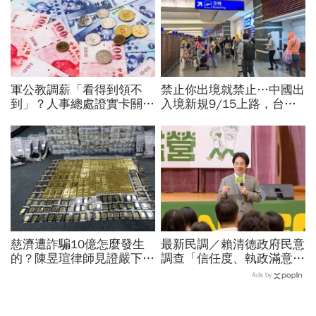
軍公教調薪「看得到領不
禁止你出境就禁止…中國出
到」？人事總處證實卡關，
入境新規9/15上路，台灣
公務員2千元專業加給、加
人小心「有去無回」？4種
薪4%能如期上路？
職業特別注意：前例在這
慈濟遭詐騙10億怎麼發生
最新民調／賴清德政府民意
的？陳昱瑄律師見證嚴下跪
調查「信任度、執政滿意
博信任！豪宅藏158公斤黃
度」雙升，不滿意比率下
Ads by
金，洗錢手法曝光…慈濟回
降…中央表現牽動縣市長選
應了
戰！