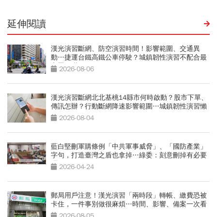
延伸閱讀
漢光演習斷網、防空演習時間！影響範圍、交通異
動…捷運台鐵高鐵公車停駛？城鎮韌性演習不配合最
高罰15萬
2026-08-06
漢光演習斷網北北基桃14縣市何時啟動？股市下單、
傳訊怎辦？行動斷網降速影響範圍…城鎮韌性演習懶
人包
2026-08-04
藍白堅刪軍購條例「中共軍事威脅」、「國防產業」
字句，打造臺灣之盾也拿掉…綠委：刻意刪掉有必要
嗎
2026-04-24
郵局用戶注意！漢光演習「兩時段」轉帳、繳費恐被
卡住，一件事別做很麻煩…時間、影響、備案一次看
2026-08-05