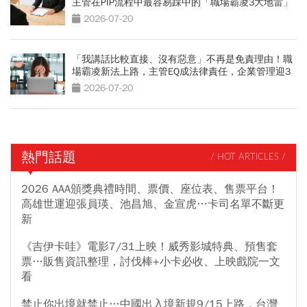
主管在PIP流程中最容易踩中的「職場霸凌3大地雷」
2026-07-20
「我講話比較直接、沒有惡意」不再是免責理由！職
場霸凌新法上路，主管EQ成法律責任，企業管理迎3
大變革
2026-07-20
熱門話題
/ HOT ARTICLES /
2026 AAA頒獎典禮時間、票價、座位表、售票平台！
高雄世運迎張員瑛、池昌旭、金宣虎…卡司名單不斷更
新
《吉伊卡哇》電影7/31上映！威秀影城特典、預售套
票…販售資訊整理，討伐棒+小卡必收、上映戲院一文
看
禁止你出境就禁止…中國出入境新規9/15上路，台灣