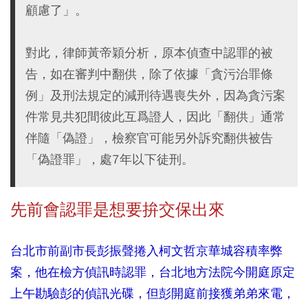
顧慮了」。
對此，律師黃帝穎分析，原本偵查中認罪的被
告，如在審判中翻供，除了依據「貪污治罪條
例」及刑法規定的減刑待遇喪失外，因為貪污案
件常見共犯間彼此互爲證人，因此「翻供」通常
伴隨「偽證」，檢察官可能另外訴究翻供被告
「偽證罪」，處7年以下徒刑。
先前會認罪是想要拚交保出來
台北市前副市長彭振聲捲入柯文哲京華城容積率弊
案，他在檢方偵訊時認罪，台北地方法院今開庭原定
上午勘驗彭的偵訊光碟，但彭開庭前接獲弟弟來電，