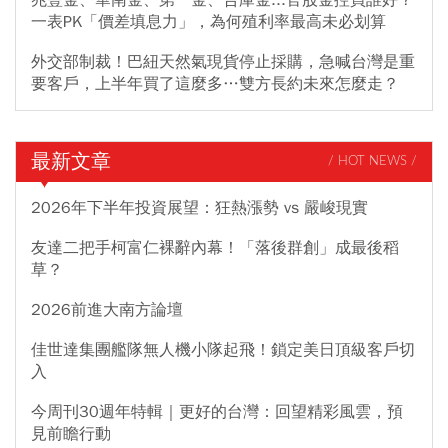
一表PK「價差填息力」，為何殖利率最高未必划算
外交部制裁！巴紐天然氣現貨停止採購，急喊台灣是重
要客戶，上半年買了這麼多…雙方長約未來怎麼走？
最新文章
/ HOT NEWS /
2026年下半年投資展望：狂熱漲勢 vs 嚴峻現實
友達二把手柯富仁裸辭內幕！「落後群創」成最後稻
草？
2026前進大南方論壇
佳世達集團艦隊無人機小隊起飛！鎖定美日頂級客戶切
入
今周刊30週年特輯｜更好的台灣：回望精彩風雲，預
見前瞻行動