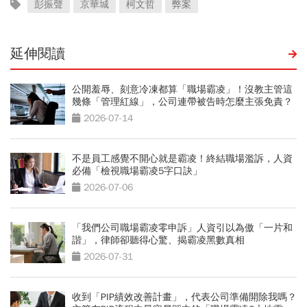
彭振聲
京華城
柯文哲
弊案
延伸閱讀
公開羞辱、刻意冷凍都算「職場霸凌」！沒教主管這
幾條「管理紅線」，公司連帶被告時怎麼主張免責？
2026-07-14
不是員工感覺不開心就是霸凌！終結職場濫訴，人資
必備「檢視職場霸凌5字口訣」
2026-07-06
「我們公司職場霸凌零申訴」人資引以為傲「一片和
諧」，律師卻聽得心驚、揭霸凌黑數真相
2026-07-31
收到「PIP績效改善計畫」，代表公司準備開除我嗎？