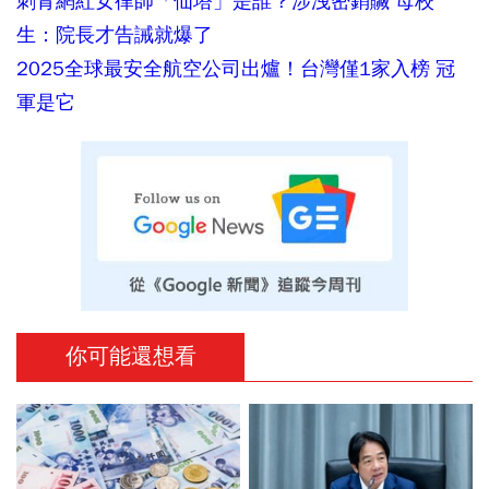
刺青網紅女律師「仙塔」是誰？涉洩密銷贓 母校
生：院長才告誡就爆了
2025全球最安全航空公司出爐！台灣僅1家入榜 冠
軍是它
你可能還想看