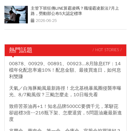
主管下班狂傳LINE算霸凌嗎？職場霸凌新法7月上
路，勞動部公布5大認定標準
2026-06-25
熱門話題
/ HOT STORIES /
00878、00929、00891、00923...8月除息ETF：14
檔年化配息率逾10%！配息金額、最後買進日，如何息
利雙賺
天氣／白海豚颱風最新路徑！北北基桃暴風圈侵襲率曝
光、8/7颱風假？三颱怎麼走，10日報先看
致癌苦茶油再+1！知名品牌500CC要價千元，苯駢芘
卻超標3倍…216瓶下架、怎麼退貨，5問題油廠最新進
度
兆豐金、華南金、第一金、合庫金...官股金控買誰好？