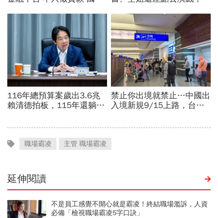
職場霸凌
主管 職場霸凌
延伸閱讀
不是員工感覺不開心就是霸凌！終結職場濫訴，人資
必備「檢視職場霸凌5字口訣」