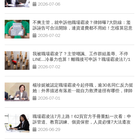
2026-07-06
不爽主管，就申訴他職場霸凌？律師曝7大防線：濫
訴誣告可合法開除，連資遣費都不用給！怎樣算惡意
申訴？
2026-07-02
我被職場霸凌了？主管嘲諷、工作群組羞辱、不停
LINE...冷暴力也算！離職後可申訴？職場霸凌法7/1
上路自救詳解
2026-07-02
楊珍妮被認定職場霸凌今起停職，逾30名同仁反力挺
她：外界描述有落差…能自力救濟途徑有哪些，律師
拆解
2026-07-01
職場霸凌法7月上路！62頁官方手冊重點一次看：申
訴管道、教育訓練、個資保密，人資必懂7大法遵攻
略
2026-06-29