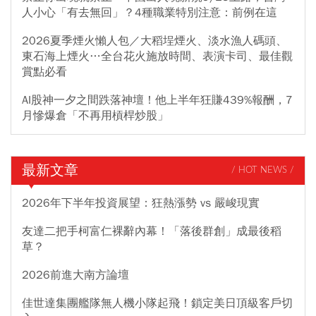
人小心「有去無回」？4種職業特別注意：前例在這
2026夏季煙火懶人包／大稻埕煙火、淡水漁人碼頭、
東石海上煙火…全台花火施放時間、表演卡司、最佳觀
賞點必看
AI股神一夕之間跌落神壇！他上半年狂賺439%報酬，7
月慘爆倉「不再用槓桿炒股」
最新文章
/ HOT NEWS /
2026年下半年投資展望：狂熱漲勢 vs 嚴峻現實
友達二把手柯富仁裸辭內幕！「落後群創」成最後稻
草？
2026前進大南方論壇
佳世達集團艦隊無人機小隊起飛！鎖定美日頂級客戶切