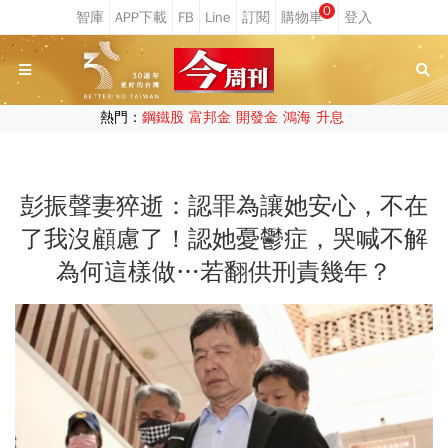
0
熱門：
鋼鐵股
富邦金
開發金
鴻海
升息
彭振聲妻猝逝：認罪為讓她安心，不在
了我沒顧慮了！認她憂鬱症，哭喊不解
為何這樣做…若翻供刑責幾年？