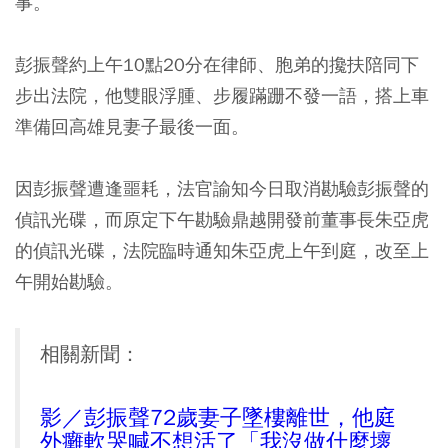
事。
彭振聲約上午10點20分在律師、胞弟的攙扶陪同下
步出法院，他雙眼浮腫、步履蹣跚不發一語，搭上車
準備回高雄見妻子最後一面。
因彭振聲遭逢噩耗，法官諭知今日取消勘驗彭振聲的
偵訊光碟，而原定下午勘驗鼎越開發前董事長朱亞虎
的偵訊光碟，法院臨時通知朱亞虎上午到庭，改至上
午開始勘驗。
相關新聞：
影／彭振聲72歲妻子墜樓離世，他庭
外癱軟哭喊不想活了「我沒做什麼壞