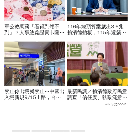
軍公教調薪「看得到領不
116年總預算案歲出3.6兆
到」？人事總處證實卡關，
賴清德拍板，115年還躺在
公務員2千元專業加給、加
立法院…兩案「塞車」創憲
薪4%能如期上路？
政首例如何解決？
禁止你出境就禁止…中國出
最新民調／賴清德政府民意
入境新規9/15上路，台灣
調查「信任度、執政滿意
人小心「有去無回」？4種
度」雙升，不滿意比率下
Ads by
職業特別注意：前例在這
降…中央表現牽動縣市長選
戰！