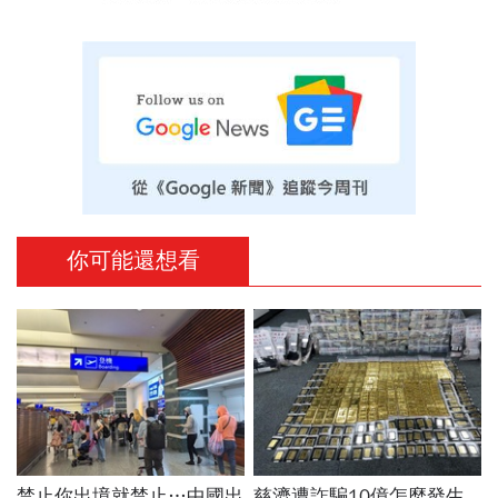
你可能還想看
禁止你出境就禁止…中國出
慈濟遭詐騙10億怎麼發生