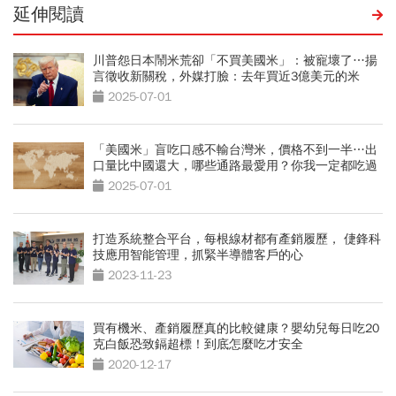
延伸閱讀
川普怨日本鬧米荒卻「不買美國米」：被寵壞了…揚
言徵收新關稅，外媒打臉：去年買近3億美元的米
2025-07-01
「美國米」盲吃口感不輸台灣米，價格不到一半…出
口量比中國還大，哪些通路最愛用？你我一定都吃過
2025-07-01
打造系統整合平台，每根線材都有產銷履歷， 倢鋒科
技應用智能管理，抓緊半導體客戶的心
2023-11-23
買有機米、產銷履歷真的比較健康？嬰幼兒每日吃20
克白飯恐致鎘超標！到底怎麼吃才安全
2020-12-17