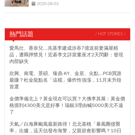
萬遺產啟示
2025-09-03
熱門話題
/ HOT STORIES /
愛馬仕、香奈兒...兆基李建成涉吞7億送前妻滿屋精
品，遭羈押禁見！宏碁李文詳當董座才2天閃辭：發現
內部缺失
欣興、南電、景碩、臻鼎-KY、金居、尖點...PCB買誰
最賺？杜金龍點名「這檔」爆炸性強漲，11月末升段
首選
金價準備北上？黃金現在可以買？大佛李其展：黃金價
格摸到4300美元是好事！瑞銀3理由喊5000美元不遠
了
天氣／白海豚颱風最新路徑！北北基桃「暴風圈侵襲
率」出爐，這天估發布海警，父親節會影響嗎？10日