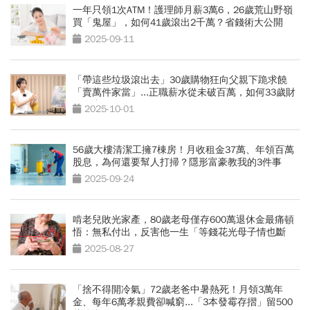
一年只領1次ATM！護理師月薪3萬6，26歲荒山野嶺
買「鬼屋」，如何41歲滾出2千萬？省錢術大公開
2025-09-11
「帶這些垃圾滾出去」30歲購物狂向父親下跪求饒
「賣萬件家當」...正職薪水從未破百萬，如何33歲財
務自由？
2025-10-01
56歲大樓清潔工擁7棟房！月收租金37萬、年領百萬
股息，為何還要幫人打掃？隱形富豪教我的3件事
2025-09-24
啃老兒敗光家產，80歲老母僅存600萬退休金最痛頓
悟：無私付出，反害他一生「等錢花光母子情也斷
了」
2025-08-27
「捨不得開冷氣」72歲老爸中暑熱死！月領3萬年
金、每年6萬孝親費卻喊窮...「3本發霉存摺」留500