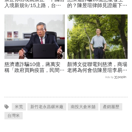
入境新規9/15上路，台灣
的？陳昱瑄律師見證嚴下跪
人小心「有去無回」？4種
博信任！豪宅藏158公斤黃
職業特別注意：前例在這
金，洗錢手法曝光…慈濟回
應了
慈濟遭詐騙10億，蔣萬安
顏博文從聯電到慈濟，商場
稱「政府買夠疫苗，民間就
老將為何會信陳昱瑄李易
不用採購」！謝金河：這句
儒、豪給10億？慈濟發
Ads by
話說得不夠公道
聲：將捍衛信眾捐款、蔡英
文也說話
米荒
新竹老永昌碾米廠
南投大倉米舖
產銷履歷
台灣米