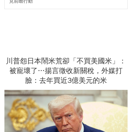
見前瞻行動
川普怨日本鬧米荒卻「不買美國米」：
被寵壞了…揚言徵收新關稅，外媒打
臉：去年買近3億美元的米