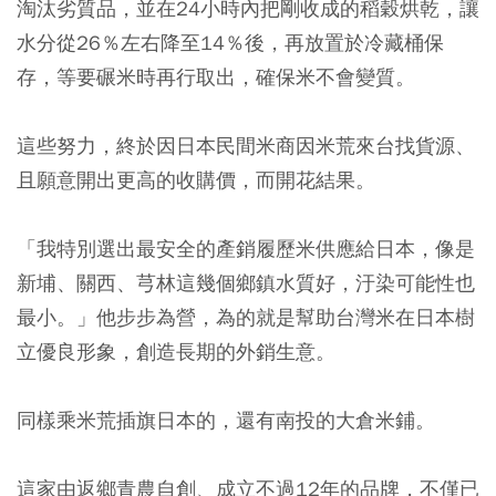
淘汰劣質品，並在24小時內把剛收成的稻穀烘乾，讓
水分從26％左右降至14％後，再放置於冷藏桶保
存，等要碾米時再行取出，確保米不會變質。
這些努力，終於因日本民間米商因米荒來台找貨源、
且願意開出更高的收購價，而開花結果。
「我特別選出最安全的產銷履歷米供應給日本，像是
新埔、關西、芎林這幾個鄉鎮水質好，汙染可能性也
最小。」他步步為營，為的就是幫助台灣米在日本樹
立優良形象，創造長期的外銷生意。
同樣乘米荒插旗日本的，還有南投的大倉米鋪。
這家由返鄉青農自創、成立不過12年的品牌，不僅已