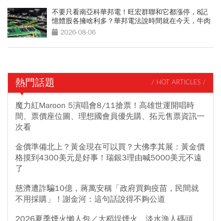
不要只看南亞科華邦電！旺宏群聯和它都漲停，8記
憶體股各擁啥利多？華邦電法說時間就在今天，牛肉
大塊嗎
2026-08-06
熱門話題
/ HOT ARTICLES /
魔力紅Maroon 5演唱會8/11搶票！高雄世運開唱時
間、票價座位圖、理想國會員優先購、拓元售票資訊一
次看
金價準備北上？黃金現在可以買？大佛李其展：黃金價
格摸到4300美元是好事！瑞銀3理由喊5000美元不遠
了
慈濟遭詐騙10億，蔣萬安稱「政府買夠疫苗，民間就
不用採購」！謝金河：這句話說得不夠公道
2026夏季煙火懶人包／大稻埕煙火、淡水漁人碼頭、