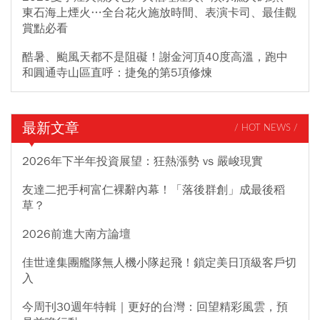
東石海上煙火…全台花火施放時間、表演卡司、最佳觀
賞點必看
酷暑、颱風天都不是阻礙！謝金河頂40度高溫，跑中
和圓通寺山區直呼：捷兔的第5項修煉
最新文章
/ HOT NEWS /
2026年下半年投資展望：狂熱漲勢 vs 嚴峻現實
友達二把手柯富仁裸辭內幕！「落後群創」成最後稻
草？
2026前進大南方論壇
佳世達集團艦隊無人機小隊起飛！鎖定美日頂級客戶切
入
今周刊30週年特輯｜更好的台灣：回望精彩風雲，預