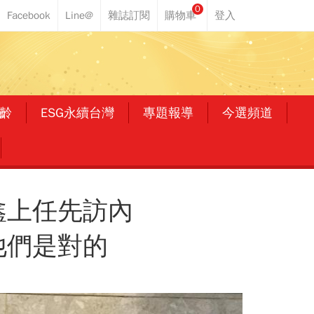
0
齡
ESG永續台灣
專題報導
今選頻道
鑫上任先訪內
他們是對的