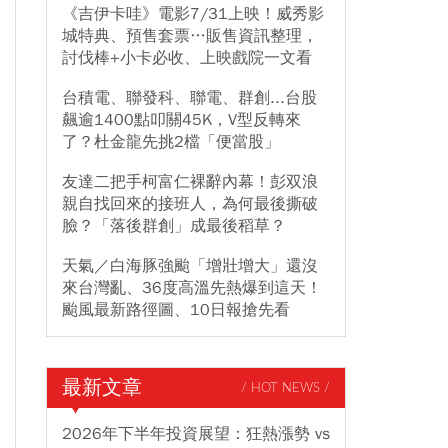
《吉伊卡哇》電影7/31上映！威秀影
城特典、預售套票…販售資訊整理，
討伐棒+小卡必收、上映戲院一文看
台積電、聯發科、聯電、群創...台股
飆逾1400點叩關45K，V型反轉來
了？杜金龍先挑2檔「便當股」
友達二把手柯富仁裸辭內幕！彭双浪
親自找回來的接班人，為何最後撕破
臉？「落後群創」成最後稻草？
天氣／白海豚強颱「增壯增大」還沒
來台灣亂、36度高溫先熱爆到這天！
颱風最新路徑圖、10日報搶先看
最新文章
/ HOT NEWS /
2026年下半年投資展望：狂熱漲勢 vs