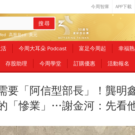
搜尋
fed
高股息etf
美元
生活
今周大耳朵 Podcast
富足今周起
幸福熟
存股助理
今周學堂
訂購優惠
活動報名
需要「阿信型部長」！龔明
的「慘業」…謝金河：先看