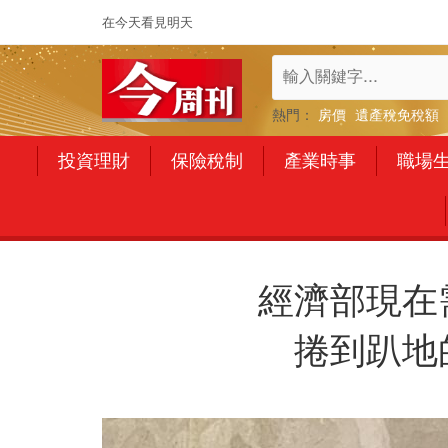
在今天看見明天
熱門：
房價
遺產稅免稅額
投資理財
保險稅制
產業時事
職場
經濟部現在
捲到趴地