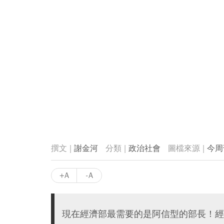
謝金河
政治社會
今周
+A
-A
現在經濟部最需要的是阿信型的部長！經