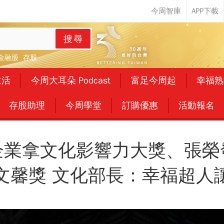
搜尋
金融股
存股
生活
今周大耳朵 Podcast
富足今周起
幸福熟
存股助理
今周學堂
訂購優惠
活動報名
企業拿文化影響力大獎、張榮
文馨獎 文化部長：幸福超人