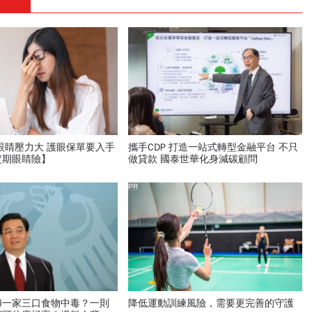
眼睛壓力大 護眼保單要入手
攜手CDP 打造一站式轉型金融平台 不只
定期眼睛險】
做貸款 國泰世華化身減碳顧問
PR
傳一家三口食物中毒？一則
降低運動訓練風險，需要更完善的守護