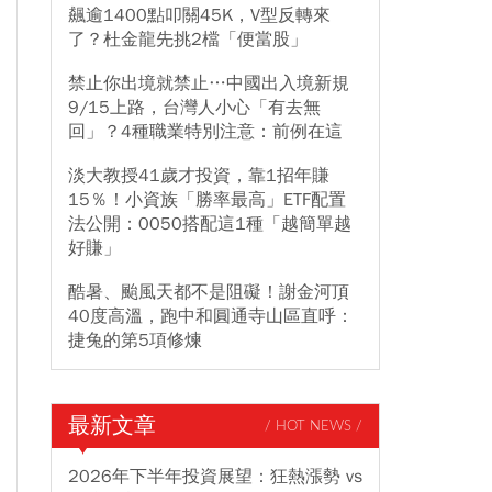
飆逾1400點叩關45K，V型反轉來
了？杜金龍先挑2檔「便當股」
禁止你出境就禁止…中國出入境新規
9/15上路，台灣人小心「有去無
回」？4種職業特別注意：前例在這
淡大教授41歲才投資，靠1招年賺
15％！小資族「勝率最高」ETF配置
法公開：0050搭配這1種「越簡單越
好賺」
酷暑、颱風天都不是阻礙！謝金河頂
40度高溫，跑中和圓通寺山區直呼：
捷兔的第5項修煉
最新文章
/ HOT NEWS /
2026年下半年投資展望：狂熱漲勢 vs