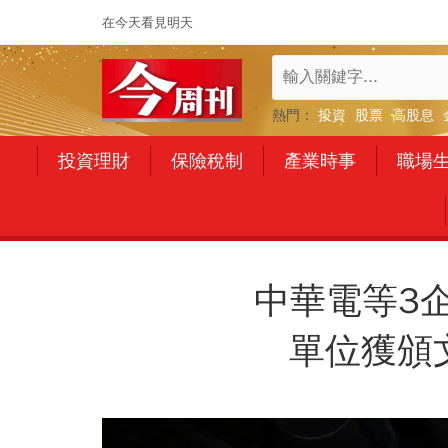
在今天看見明天
熱門：
投資
股票
高股息
投資理財
保險稅制
產業時事
職場
中華電等3
單位獲頒