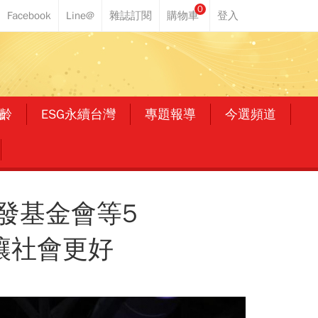
0
齡
ESG永續台灣
專題報導
今選頻道
發基金會等5
讓社會更好