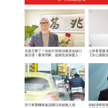
PR
兆基怎麼了？包租代管龍頭爆資金缺口
上班看電腦 
逾百億！董座閃辭、趙姬投資操盤人失
【安心護眼
聯…187人組自救會，公司最新聲明
PR
空汙來襲機車族請關注癌細胞入侵
胡錦濤猝死