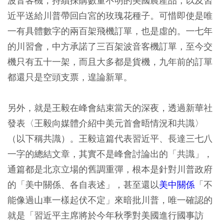
波音客機，持續採購數量不明的美國農產品，以及習
近平送給川普帶回白宮的玫瑰花種子。可惜即使是唯
一有具體數字的兩百架飛機訂單，也是虛的。一七年
的川習會，中方承諾了三百架波音客機訂單，至今交
機只有五十一架，而且大多都是貨機，九年前的訂單
都還只是空頭支票，遑論新單。
另外，就是王毅在峰會結束當天的深夜，透過新華社
發表〈王毅向媒體介紹中美元首會晤情況和共識〉
（以下稱共識）。王毅這篇代表習近平、長達三七八
一字的總結文章，其實不是峰會討論出的「共識」，
通篇都是北京立場的舊調重彈，根本是針對川普政府
的「美中關係、各自表述」，甚至還以
美中關係
「不
能像過山車一樣起伏不定」來暗批川普，唯一確認的
就是「習近平主席將於今年秋季對美國進行國事訪