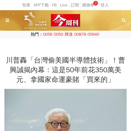
0
熱門：
0056
0050
輝達
00878
00940
川普轟「台灣偷美國半導體技術」！曹
興誠揭內幕：這是50年前花350萬美
元、拿國家命運豪賭「買來的」