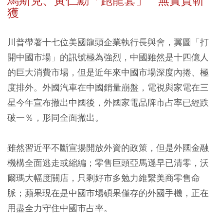
馬斯克、黃仁勳「跑龍套」 無實質斬
獲
川普帶著十七位美國龍頭企業執行長與會，冀圖「打
開中國市場」的訊號極為強烈，中國雖然是十四億人
的巨大消費市場，但是近年來中國市場深度內捲、極
度排外。外國汽車在中國銷量崩盤，電視與家電在三
星今年宣布撤出中國後，外國家電品牌市占率已經跌
破一％，形同全面撤出。
雖然習近平不斷宣揚開放外資的政策，但是外國金融
機構全面逃走或縮編；零售巨頭亞馬遜早已清零，沃
爾瑪大幅度關店，只剩好市多勉力維繫美商零售命
脈；蘋果現在是中國市場碩果僅存的外國手機，正在
用盡全力守住中國市占率。