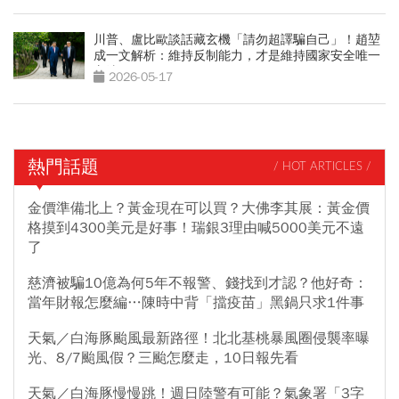
川普、盧比歐談話藏玄機「請勿超譯騙自己」！趙堃
成一文解析：維持反制能力，才是維持國家安全唯一
方法
2026-05-17
熱門話題
/ HOT ARTICLES /
金價準備北上？黃金現在可以買？大佛李其展：黃金價
格摸到4300美元是好事！瑞銀3理由喊5000美元不遠
了
慈濟被騙10億為何5年不報警、錢找到才認？他好奇：
當年財報怎麼編…陳時中背「擋疫苗」黑鍋只求1件事
天氣／白海豚颱風最新路徑！北北基桃暴風圈侵襲率曝
光、8/7颱風假？三颱怎麼走，10日報先看
天氣／白海豚慢慢跳！週日陸警有可能？氣象署「3字