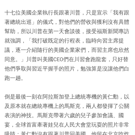
十七位美國企業執行長跟著川普，只是宣示「我有跟
著總統出巡」的儀式，對他們的營收與獲利沒有具體
幫助，所以川普在第一天會談後，接受福斯新聞專訪
就強調，「我打破既定的行程表，臨時向習主席提
議，逐一介紹隨行的美國企業家們，而習主席也欣然
同意。」川普叫美國CEO們在川習會跑龍套，只好替
他們爭取與習近平握手的照片，勉強算是沒讓他們白
跑一趟。
倒是最後一刻在阿拉斯加登上總統專機的黃仁勳，以
及原本就在總統專機上的馬斯克，兩人都發揮了公關
表演的神技。馬斯克帶著六歲的兒子參加會議、國
宴，全球首富牽著娃兒在人民大會堂玩耍的照片非常
吸睛；黃仁勳沒有跟著川普回美國，他留在北京吃炸