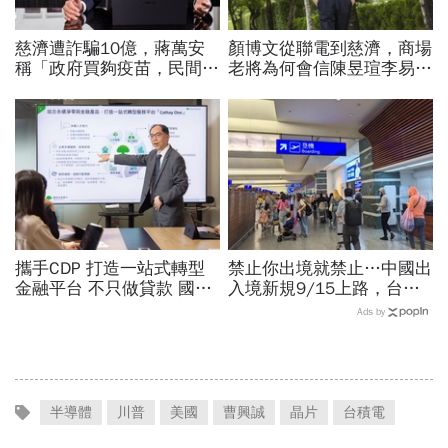
慈濟遭詐騙10億，蔣萬安
顏博文從聯電到慈濟，商場
稱「政府買夠疫苗，民間就
老將為何會信陳昱瑄李易
不用採購」！謝金河：這句
儒、豪給10億？慈濟發
話說得不夠公道
聲：將捍衛信眾捐款、蔡英
文也說話
攜手CDP 打造一站式轉型
禁止你出境就禁止…中國出
金融平台 不只做貸款 國泰
入境新規9/15上路，台灣
世華化身減碳顧問
人小心「有去無回」？4種
Ads by
職業特別注意：前例在這
半導體
川普
美國
曹興誠
晶片
台積電