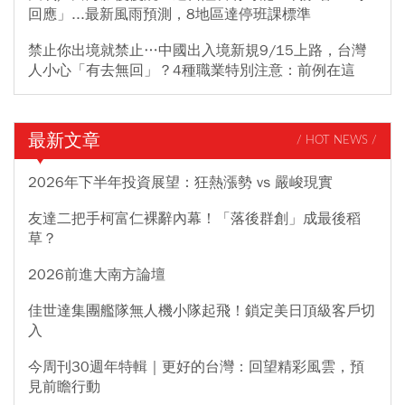
回應」...最新風雨預測，8地區達停班課標準
禁止你出境就禁止…中國出入境新規9/15上路，台灣
人小心「有去無回」？4種職業特別注意：前例在這
最新文章
/ HOT NEWS /
2026年下半年投資展望：狂熱漲勢 vs 嚴峻現實
友達二把手柯富仁裸辭內幕！「落後群創」成最後稻
草？
2026前進大南方論壇
佳世達集團艦隊無人機小隊起飛！鎖定美日頂級客戶切
入
今周刊30週年特輯｜更好的台灣：回望精彩風雲，預
見前瞻行動