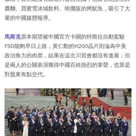
醬麵、買蜜雪冰城飲料、啃攤販的烤魷魚，吸引了大
量的中國媒體報導。
馬斯克
原本期望被中國官方卡關的特斯拉自動駕駛
FSD能夠早日上路，黃仁勳的H200晶片則淪為中美
政治角力的肉票，結果在這次川習會都沒有進展；但
是兩人的公關表演獲得中國百姓熱烈的掌聲，也算是
對股東有點交代。