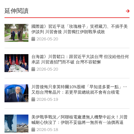
延伸閱讀
國際篇》習近平送「玫瑰種子」笑裡藏刀、不插手美
伊談判 川習會後 川普獨扛伊朗戰爭成敗
2026-05-20
台海篇》川普鬆口：跟習近平大談台灣 但沒給他任何
承諾 川習過招鬥而不破 台灣不容鬆懈
2026-05-20
川普後悔只拿英特爾10%股權「早知道多要一點」…
又怨台灣奪晶片：若更早當總統就不會有台積電
2026-05-19
美伊戰爭戰況／阿聯核電廠遭無人機擊中起火！川普
喊耐心快沒了：伊朗不妥協將一無所有…油價再逼
111美元
2026-05-18