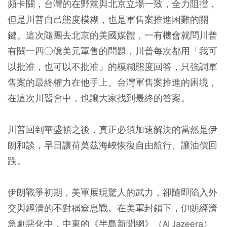
頻卡關，台灣的在野黨與北京立場一致，全力阻擋，
但是川普自己態度模糊，也是軍售案推進困難的關
鍵。這次隨團去北京的美國媒體，一有機會就問川普
有關一四○億美元軍售的問題，川普每次都用「我可
以批准，也可以不批准」的模糊態度回答，只強調軍
售案的最終權力在他手上。台灣軍售案推進的困境，
在這次川習會中，也讓大家找到最終的答案。
川普回到華盛頓之後，真正必須加速解決的當然是伊
朗和談，早日讓荷莫茲海峽恢復自由航行、讓油價回
跌。
伊朗戰爭初期，美軍展現驚人的武力，卻隨即陷入外
交與經濟的不對稱窒息戰。在美軍封鎖下，伊朗經濟
急劇惡化中，中東的《半島新聞網》（Al Jazeera）