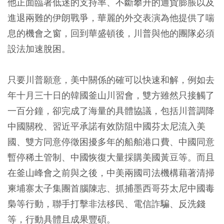
他正面臨著低迷的支持率、不斷攀升的通貨膨脹以及
進退兩難的伊朗戰爭，華麗的外交表演為他提供了喘
息的機會之窗，回到華盛頓後，川普與他的團隊必須
設法加速脫困。
只要川普願意，美中關係的確可以快速和解，例如去
年十月三十日的韓國釜山川習會，雙方雖然只接觸了
一百分鐘，卻完成了海量的具體協議，包括川普調降
中國關稅、習近平承諾有效防阻中國芬太尼流入美
國、雙方同意停徵困擾多年的船舶港口費、中國同意
暫停稀土管制、中國恢復大量採購美國黃豆等。而且
在釜山峰會之前與之後，中美兩國司法機構藉著清掃
柬埔寨太子集團首腦陳志、抓捕墨西哥芬太尼中國毒
梟等行動，聯手打擊非法移民、電信詐騙、反洗錢
等，行動具體且成果豐碩。