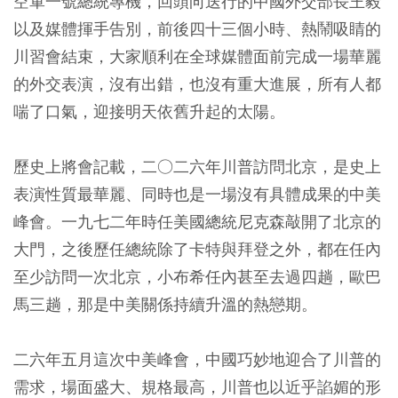
空軍一號總統專機，回頭向送行的中國外交部長王毅
以及媒體揮手告別，前後四十三個小時、熱鬧吸睛的
川習會結束，大家順利在全球媒體面前完成一場華麗
的外交表演，沒有出錯，也沒有重大進展，所有人都
喘了口氣，迎接明天依舊升起的太陽。
歷史上將會記載，二○二六年川普訪問北京，是史上
表演性質最華麗、同時也是一場沒有具體成果的中美
峰會。一九七二年時任美國總統尼克森敲開了北京的
大門，之後歷任總統除了卡特與拜登之外，都在任內
至少訪問一次北京，小布希任內甚至去過四趟，歐巴
馬三趟，那是中美關係持續升溫的熱戀期。
二六年五月這次中美峰會，中國巧妙地迎合了川普的
需求，場面盛大、規格最高，川普也以近乎諂媚的形