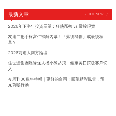
最新文章
/ HOT NEWS /
2026年下半年投資展望：狂熱漲勢 vs 嚴峻現實
友達二把手柯富仁裸辭內幕！「落後群創」成最後稻
草？
2026前進大南方論壇
佳世達集團艦隊無人機小隊起飛！鎖定美日頂級客戶切
入
今周刊30週年特輯｜更好的台灣：回望精彩風雲，預
見前瞻行動