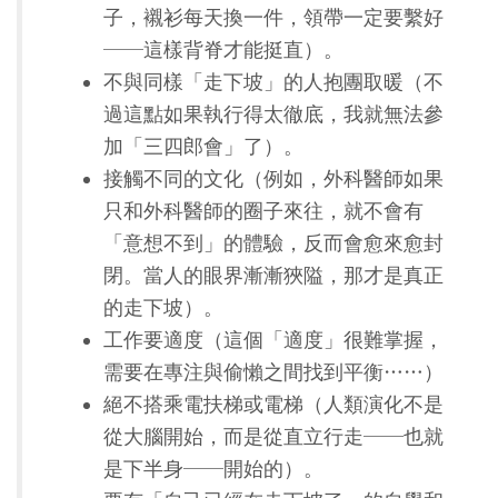
子，襯衫每天換一件，領帶一定要繫好
──這樣背脊才能挺直）。
不與同樣「走下坡」的人抱團取暖（不
過這點如果執行得太徹底，我就無法參
加「三四郎會」了）。
接觸不同的文化（例如，外科醫師如果
只和外科醫師的圈子來往，就不會有
「意想不到」的體驗，反而會愈來愈封
閉。當人的眼界漸漸狹隘，那才是真正
的走下坡）。
工作要適度（這個「適度」很難掌握，
需要在專注與偷懶之間找到平衡……）
絕不搭乘電扶梯或電梯（人類演化不是
從大腦開始，而是從直立行走──也就
是下半身──開始的）。