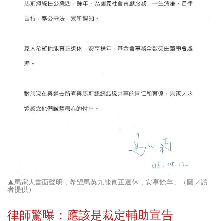
▲馬家人書面聲明，希望馬英九能真正退休，安享餘年。（圖／讀
者提供）
律師驚曝：應該是裁定輔助宣告