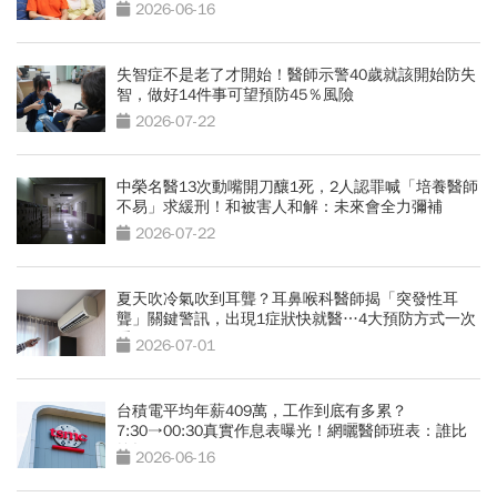
歲秘訣」
2026-06-16
失智症不是老了才開始！醫師示警40歲就該開始防失
智，做好14件事可望預防45％風險
2026-07-22
中榮名醫13次動嘴開刀釀1死，2人認罪喊「培養醫師
不易」求緩刑！和被害人和解：未來會全力彌補
2026-07-22
夏天吹冷氣吹到耳聾？耳鼻喉科醫師揭「突發性耳
聾」關鍵警訊，出現1症狀快就醫…4大預防方式一次
看
2026-07-01
台積電平均年薪409萬，工作到底有多累？
7:30→00:30真實作息表曝光！網曬醫師班表：誰比
較操？
2026-06-16