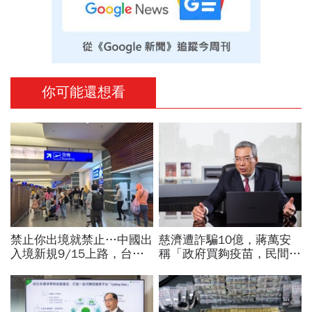
你可能還想看
禁止你出境就禁止…中國出
慈濟遭詐騙10億，蔣萬安
入境新規9/15上路，台灣
稱「政府買夠疫苗，民間就
人小心「有去無回」？4種
不用採購」！謝金河：這句
職業特別注意：前例在這
話說得不夠公道