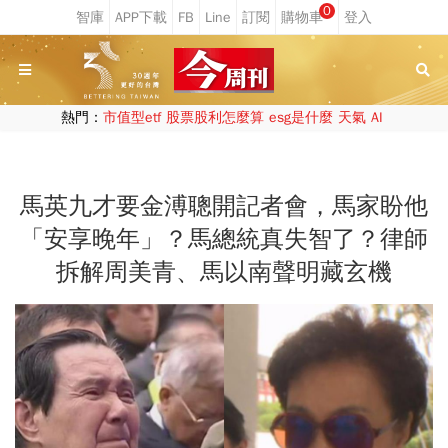
0
熱門：
市值型etf
股票股利怎麼算
esg是什麼
天氣
AI
馬英九才要金溥聰開記者會，馬家盼他
「安享晚年」？馬總統真失智了？律師
拆解周美青、馬以南聲明藏玄機