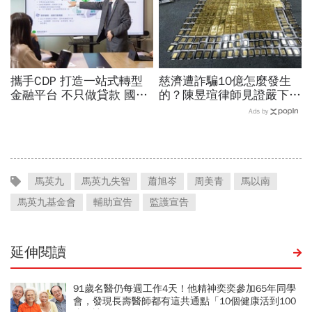
攜手CDP 打造一站式轉型
慈濟遭詐騙10億怎麼發生
金融平台 不只做貸款 國泰
的？陳昱瑄律師見證嚴下跪
世華化身減碳顧問
博信任！豪宅藏158公斤黃
Ads by
金，洗錢手法曝光…慈濟回
應了
馬英九
馬英九失智
蕭旭岑
周美青
馬以南
馬英九基金會
輔助宣告
監護宣告
延伸閱讀
91歲名醫仍每週工作4天！他精神奕奕參加65年同學
會，發現長壽醫師都有這共通點「10個健康活到100