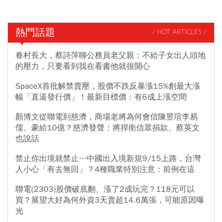
熱門話題
/ HOT ARTICLES /
眷村長大，蔡詩萍聊公務員老父親：不給子女出人頭地
的壓力，只要看到我在看書他就很開心
SpaceX首批解禁賣壓，股價不跌反暴漲15%創最大漲
幅「直逼發行價」！最新目標價：有6成上漲空間
顏博文從聯電到慈濟，商場老將為何會信陳昱瑄李易
儒、豪給10億？慈濟發聲：將捍衛信眾捐款、蔡英文
也說話
禁止你出境就禁止…中國出入境新規9/15上路，台灣
人小心「有去無回」？4種職業特別注意：前例在這
聯電(2303)股價破底翻、漲了2成玩完？118元可以
買？展望大好為何外資3天賣超14.6萬張，可能原因曝
光