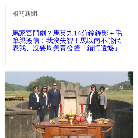
相關新聞:
馬家宮鬥劇？馬英九14分鐘錄影＋毛
筆親簽信：我沒失智！馬以南不能代
表我、沒要周美青發聲「錯愕遺憾」