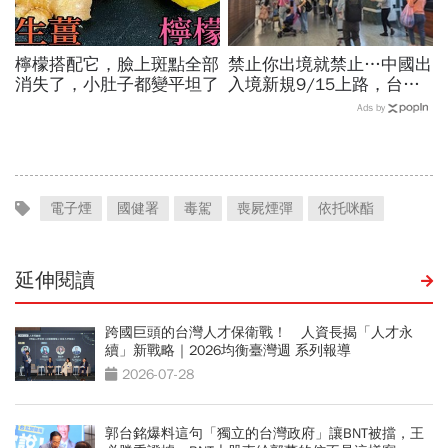
檸檬搭配它，臉上斑點全部
禁止你出境就禁止…中國出
消失了，小肚子都變平坦了
入境新規9/15上路，台灣
人小心「有去無回」？4種
Ads by
職業特別注意：前例在這
電子煙
國健署
毒駕
喪屍煙彈
依托咪酯
延伸閱讀
跨國巨頭的台灣人才保衛戰！ 人資長揭「人才永
續」新戰略｜2026均衡臺灣週 系列報導
2026-07-28
郭台銘爆料這句「獨立的台灣政府」讓BNT被擋，王