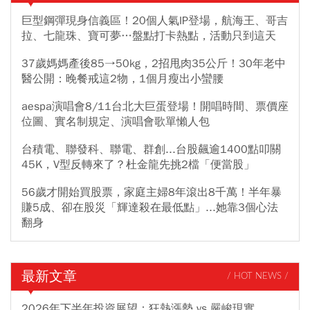
巨型鋼彈現身信義區！20個人氣IP登場，航海王、哥吉
拉、七龍珠、寶可夢…盤點打卡熱點，活動只到這天
37歲媽媽產後85→50kg，2招甩肉35公斤！30年老中
醫公開：晚餐戒這2物，1個月瘦出小蠻腰
aespa演唱會8/11台北大巨蛋登場！開唱時間、票價座
位圖、實名制規定、演唱會歌單懶人包
台積電、聯發科、聯電、群創...台股飆逾1400點叩關
45K，V型反轉來了？杜金龍先挑2檔「便當股」
56歲才開始買股票，家庭主婦8年滾出8千萬！半年暴
賺5成、卻在股災「輝達殺在最低點」...她靠3個心法
翻身
最新文章
/ HOT NEWS /
2026年下半年投資展望：狂熱漲勢 vs 嚴峻現實