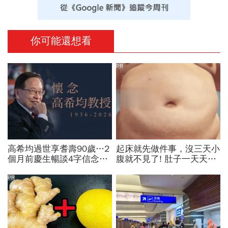
你可能還想看
PR
高希均過世享耆壽90歲…2
起床就先做件事，沒三天小
個月前慶生暢談4字信念，
腹就不見了! 肚子一天天變
回憶錄給讀者忠告：自求多
小！
福、一切靠自己爭氣
PR