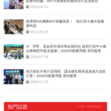
必勝秀證據：BNT大股東給郭董的信不是這樣寫
2023-05-10
慈濟買500萬劑BNT原廠疫苗！ 執行長今遞件食藥
署申請
2021-06-23
AI、淨零、資金與市場布局全面到位 政府打造中小微
企業轉型升級支援網｜2026均衡臺灣週 系列報導
2026-07-29
地方創生不再只是理想 讓永續生態系成為地方成長
引擎｜2026均衡臺灣週 系列報導
2026-07-29
熱門話題
/ HOT ARTICLES /