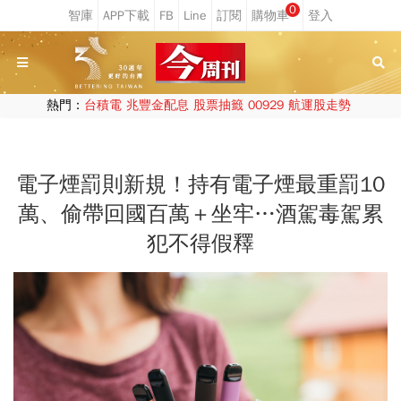
0
熱門：
台積電
兆豐金配息
股票抽籤
00929
航運股走勢
電子煙罰則新規！持有電子煙最重罰10
萬、偷帶回國百萬＋坐牢…酒駕毒駕累
犯不得假釋