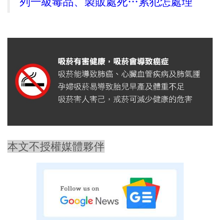
列一級毒品、製販處死…累犯怎處理
本文不授權媒體夥伴