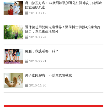
爬山膝蓋好痛！74歲阿嬤戰勝退化性關節炎，繼續出
國旅遊趴趴走
2019-03-12
退休後想用雙腳走遍世界！醫學博士傳授4招練出好
腿力，為老後生活加分
2018-08-24
腳腫，我該看哪一科？
2016-06-21
男子走路腳痛 不以為意險截肢
2015-11-30