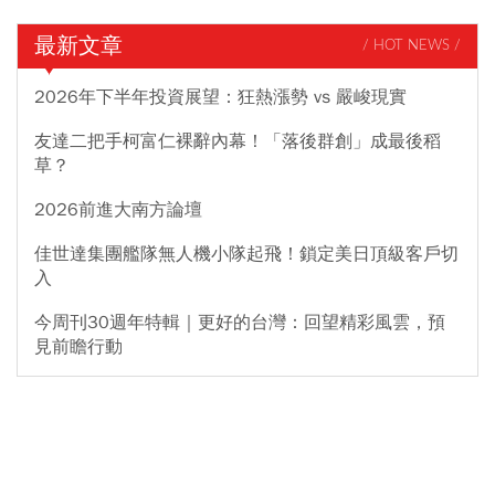
最新文章
/ HOT NEWS /
2026年下半年投資展望：狂熱漲勢 vs 嚴峻現實
友達二把手柯富仁裸辭內幕！「落後群創」成最後稻
草？
2026前進大南方論壇
佳世達集團艦隊無人機小隊起飛！鎖定美日頂級客戶切
入
今周刊30週年特輯｜更好的台灣：回望精彩風雲，預
見前瞻行動