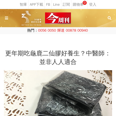
0
熱門：
0056
0050
輝達
00878
00940
更年期吃龜鹿二仙膠好養生？中醫師：
並非人人適合