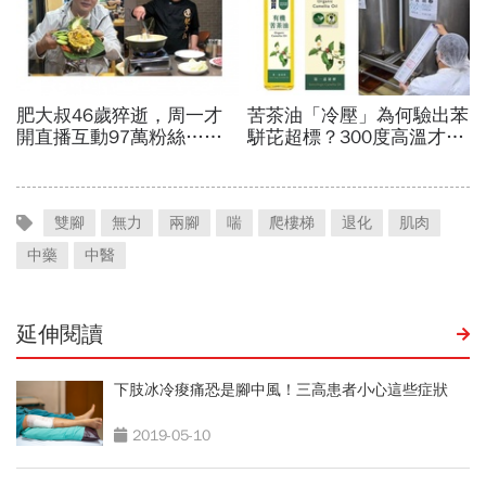
雙腳
無力
兩腳
喘
爬樓梯
退化
肌肉
中藥
中醫
延伸閱讀
下肢冰冷痠痛恐是腳中風！三高患者小心這些症狀
2019-05-10