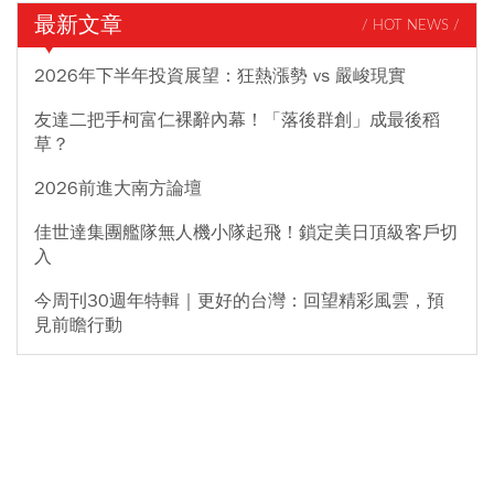
最新文章
/ HOT NEWS /
2026年下半年投資展望：狂熱漲勢 vs 嚴峻現實
友達二把手柯富仁裸辭內幕！「落後群創」成最後稻
草？
2026前進大南方論壇
佳世達集團艦隊無人機小隊起飛！鎖定美日頂級客戶切
入
今周刊30週年特輯｜更好的台灣：回望精彩風雲，預
見前瞻行動