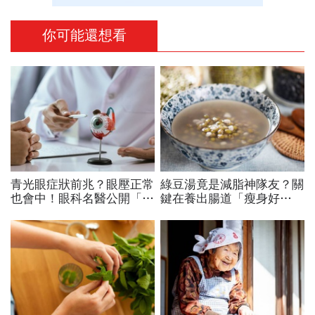
你可能還想看
青光眼症狀前兆？眼壓正常
綠豆湯竟是減脂神隊友？關
也會中！眼科名醫公開「護
鍵在養出腸道「瘦身好
眼飲食＋自我檢測3步
菌」...醫教邊吃邊消脂的3
驟」：三餐多吃「1類食
種方法「燃脂率大提升」
物」護眼