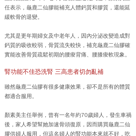
任表示，龜鹿二仙膠能補充人體鈣質和膠質，還能延
緩軟骨的退變。
尤其是更年期婦女及中老年人，因內分泌改變造成對
鈣質的吸收較弱，骨質流失較快，補充龜鹿二仙膠確
實能改善骨質疏鬆初期的腰痠背痛、腰膝痠軟現象。
腎功能不佳恐洗腎
三高患者切勿亂補
雖然龜鹿二仙膠有很多健康效果，卻不是所有的體質
都適合服用。
顏素美主任舉例，曾有一名年約70歲婦人，發生車禍
後，家人希望幫她加速骨頭復原，因而購買龜鹿二仙
膠供婦人服用，但這名婦人的腎功能本來就不好，吃