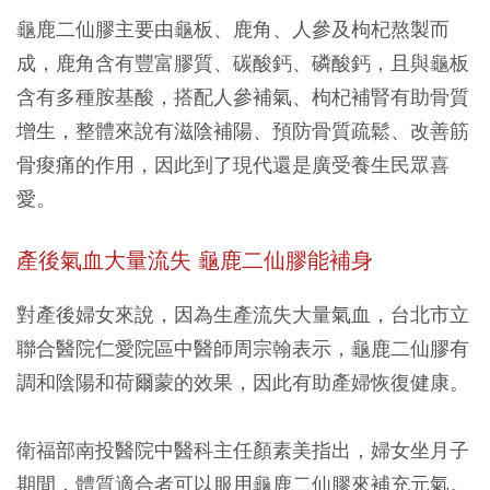
龜鹿二仙膠主要由龜板、鹿角、人參及枸杞熬製而
成，鹿角含有豐富膠質、碳酸鈣、磷酸鈣，且與龜板
含有多種胺基酸，搭配人參補氣、枸杞補腎有助骨質
增生，整體來說有滋陰補陽、預防骨質疏鬆、改善筋
骨痠痛的作用，因此到了現代還是廣受養生民眾喜
愛。
產後氣血大量流失
龜鹿二仙膠能補身
對產後婦女來說，因為生產流失大量氣血，台北市立
聯合醫院仁愛院區中醫師周宗翰表示，龜鹿二仙膠有
調和陰陽和荷爾蒙的效果，因此有助產婦恢復健康。
衛福部南投醫院中醫科主任顏素美指出，婦女坐月子
期間，體質適合者可以服用龜鹿二仙膠來補充元氣。