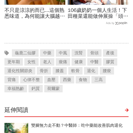
不只是涼涼的而已...這個熟
106歲奶奶一個人生活！下
悉味道，為何能讓大腦越聞
田種菜還能做伸展操「頭貼
越靈光？醫師：每天幾分
腿」...公開8個健康長壽秘
Ads by
鐘，還能抗老防蛀牙
訣：每天早餐都喝「這1碗
湯」
龜鹿二仙膠
中藥
中風
洗腎
骨頭
產後
更年期
女性
老人
痠痛
健康
中醫
膠質
退化性關節炎
骨折
膝蓋
軟骨
退化
腰痠
背痛
心律不整
血壓
西藥
食物
三高
幸福熟齡
鈣質
荷爾蒙
延伸閱讀
雙腳無力走不動？中醫師：吃中藥能改善肌肉退化