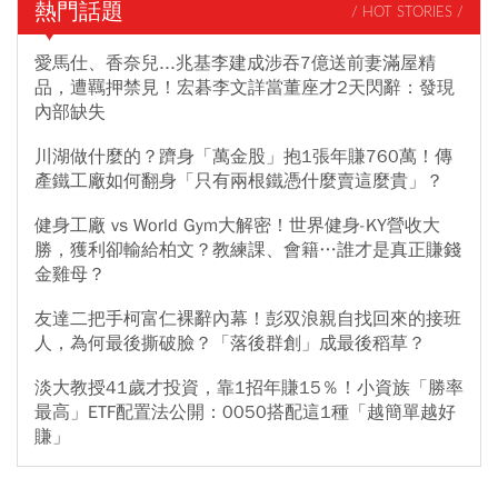
熱門話題
/ HOT STORIES /
愛馬仕、香奈兒...兆基李建成涉吞7億送前妻滿屋精
品，遭羈押禁見！宏碁李文詳當董座才2天閃辭：發現
內部缺失
川湖做什麼的？躋身「萬金股」抱1張年賺760萬！傳
產鐵工廠如何翻身「只有兩根鐵憑什麼賣這麼貴」？
健身工廠 vs World Gym大解密！世界健身-KY營收大
勝，獲利卻輸給柏文？教練課、會籍…誰才是真正賺錢
金雞母？
友達二把手柯富仁裸辭內幕！彭双浪親自找回來的接班
人，為何最後撕破臉？「落後群創」成最後稻草？
淡大教授41歲才投資，靠1招年賺15％！小資族「勝率
最高」ETF配置法公開：0050搭配這1種「越簡單越好
賺」