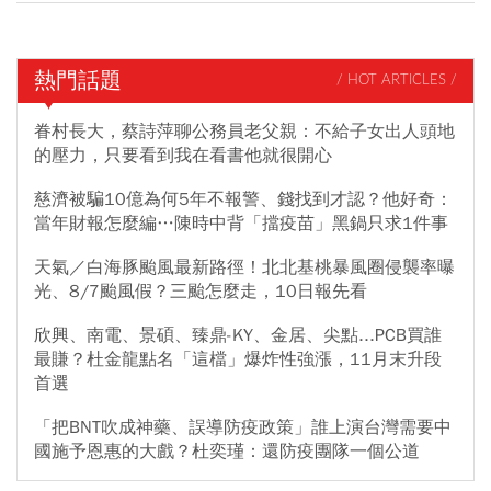
熱門話題
/ HOT ARTICLES /
眷村長大，蔡詩萍聊公務員老父親：不給子女出人頭地
的壓力，只要看到我在看書他就很開心
慈濟被騙10億為何5年不報警、錢找到才認？他好奇：
當年財報怎麼編…陳時中背「擋疫苗」黑鍋只求1件事
天氣／白海豚颱風最新路徑！北北基桃暴風圈侵襲率曝
光、8/7颱風假？三颱怎麼走，10日報先看
欣興、南電、景碩、臻鼎-KY、金居、尖點...PCB買誰
最賺？杜金龍點名「這檔」爆炸性強漲，11月末升段
首選
「把BNT吹成神藥、誤導防疫政策」誰上演台灣需要中
國施予恩惠的大戲？杜奕瑾：還防疫團隊一個公道