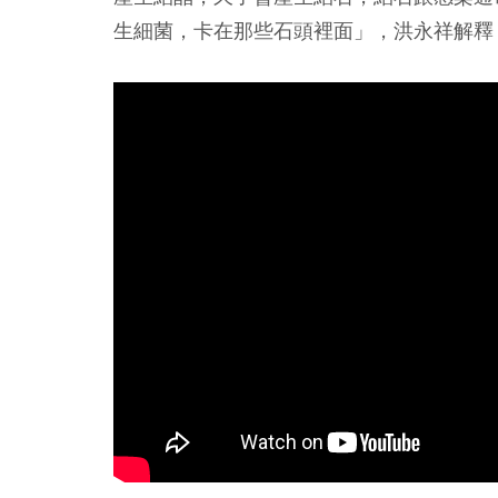
生細菌，卡在那些石頭裡面」，洪永祥解釋