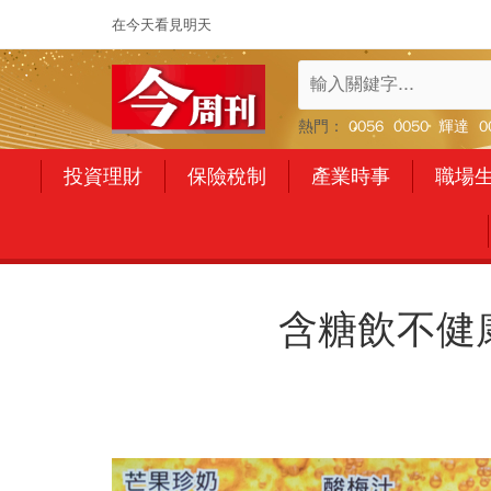
在今天看見明天
熱門：
0056
0050
輝達
0
投資理財
保險稅制
產業時事
職場
含糖飲不健康