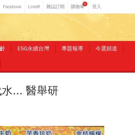
0
齡
ESG永續台灣
專題報導
今選頻道
... 醫舉研