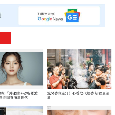
新趨勢「外泌體＋矽谷電波
減焚香救空汙》心香取代燒香 祈福更清
開啟高階養膚新世代
新
PR