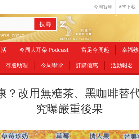
搜尋
0878
00940
生活
今周大耳朵 Podcast
富足今周起
幸福熟
存股助理
今周學堂
訂購優惠
活動報名
？改用無糖茶、黑咖啡替代水
究曝嚴重後果