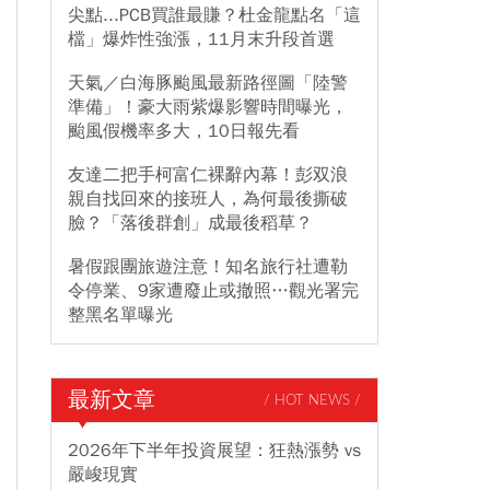
尖點...PCB買誰最賺？杜金龍點名「這
檔」爆炸性強漲，11月末升段首選
天氣／白海豚颱風最新路徑圖「陸警
準備」！豪大雨紫爆影響時間曝光，
颱風假機率多大，10日報先看
友達二把手柯富仁裸辭內幕！彭双浪
親自找回來的接班人，為何最後撕破
臉？「落後群創」成最後稻草？
暑假跟團旅遊注意！知名旅行社遭勒
令停業、9家遭廢止或撤照…觀光署完
整黑名單曝光
最新文章
/ HOT NEWS /
2026年下半年投資展望：狂熱漲勢 vs
嚴峻現實