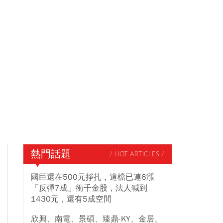
熱門話題
/ HOT ARTICLES /
國巨還在500元掙扎，這檔已連6漲
「反彈7成」衝千金股，法人喊到
1430元，還有5成空間
欣興、南電、景碩、臻鼎-KY、金居、