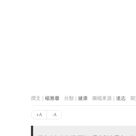
楊雅馨
健康
達志
+A
-A