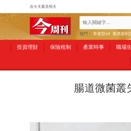
在今天看見明天
熱門：
市值型etf
股票股利
投資理財
保險稅制
產業時事
職場
腸道微菌叢