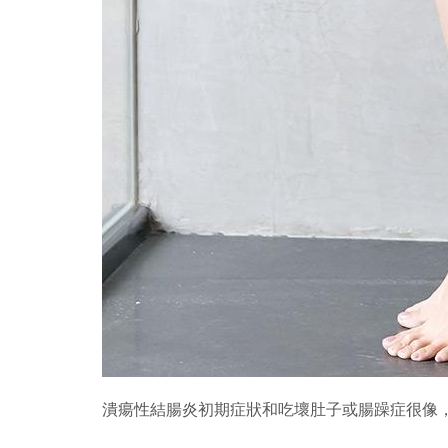
潰瘍性結腸炎初期症狀和吃壞肚子或腸躁症很像