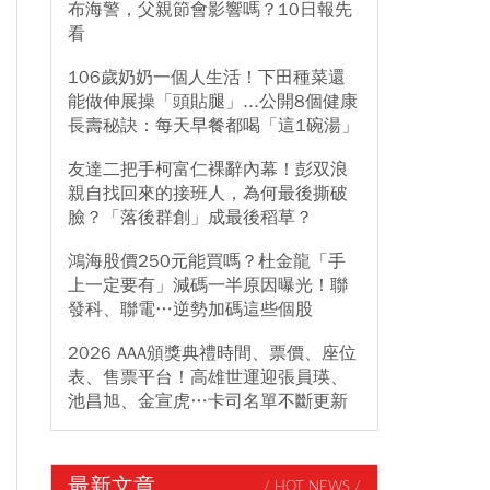
布海警，父親節會影響嗎？10日報先
看
106歲奶奶一個人生活！下田種菜還
能做伸展操「頭貼腿」...公開8個健康
長壽秘訣：每天早餐都喝「這1碗湯」
友達二把手柯富仁裸辭內幕！彭双浪
親自找回來的接班人，為何最後撕破
臉？「落後群創」成最後稻草？
鴻海股價250元能買嗎？杜金龍「手
上一定要有」減碼一半原因曝光！聯
發科、聯電…逆勢加碼這些個股
2026 AAA頒獎典禮時間、票價、座位
表、售票平台！高雄世運迎張員瑛、
池昌旭、金宣虎…卡司名單不斷更新
最新文章
/ HOT NEWS /