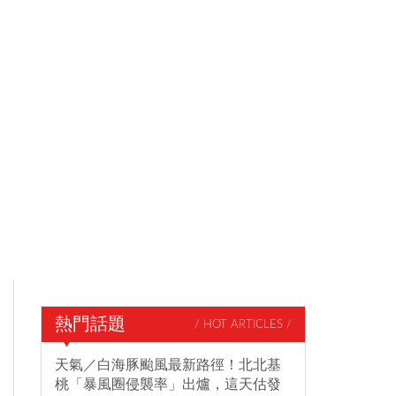
熱門話題
/ HOT ARTICLES /
天氣／白海豚颱風最新路徑！北北基
桃「暴風圈侵襲率」出爐，這天估發