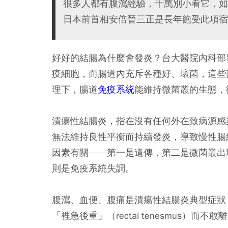
很多人都有腹瀉經驗，千萬別小看它，如
日本前首相安倍晉三正是長年飽受此項宿
好好的結腸為什麼會發炎？台大醫院內科部
疫細胞，而腸道內充斥各種好、壞菌，這些菌種形成
理下，腸道
免疫系統
能維持微菌叢的生態，
潰瘍性結腸炎，指在沒有任何外在致病源感
無法維持良性平衡而持續發炎，導致慢性腸
因素有關——第一是遺傳，第二是微菌叢出
則是免疫系統失調。
腹瀉、血便、腹痛是潰瘍性結腸炎典型症狀
「裡急後重」（rectal tenesmus）而不