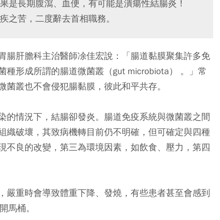
果是長期腹瀉、血便，有可能是潰瘍性結腸炎！
疾之苦，二度辭去首相職務。
胃腸肝膽科主治醫師凃佳宏說：「腸道黏膜聚集許多免
所謂的腸道微菌叢（gut microbiota） 。」常
微菌叢也不會侵犯腸黏膜，彼此和平共存。
染的情況下，結腸卻發炎。腸道免疫系統與微菌叢之間
組織破壞，其致病機轉目前仍不明確，但可確定與四種
現不良的改變，第三為環境因素，如飲食、壓力，第四
，嚴重時會導致體重下降、發燒，有些患者甚至會感到
敢離開馬桶。