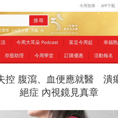
搜尋
怎麼算
esg是什麼
天氣
AI
生活
今周大耳朵 Podcast
富足今周起
幸福熟
存股助理
今周學堂
訂購優惠
活動報名
失控 腹瀉、血便應就醫 潰
絕症 內視鏡見真章