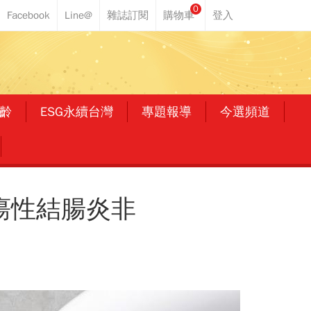
0
齡
ESG永續台灣
專題報導
今選頻道
瘍性結腸炎非