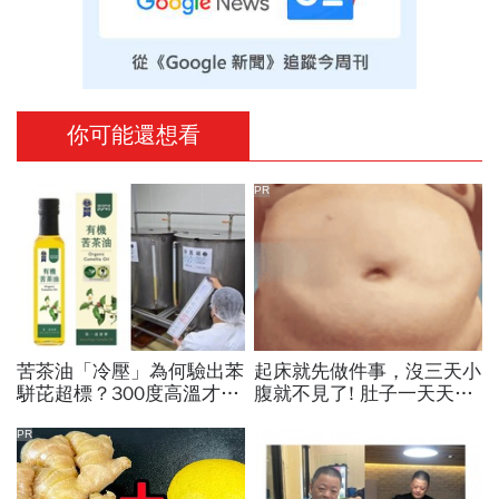
你可能還想看
PR
苦茶油「冷壓」為何驗出苯
起床就先做件事，沒三天小
駢芘超標？300度高溫才大
腹就不見了! 肚子一天天變
量形成，哪個環節出問題？
小！
顏宗海籲這件事
PR