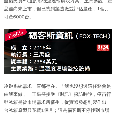
至攝氏負80度的超低溫運輸解決方案。王禹盛說，產
品雖尚未上市，但已找到製造廠並評估量產，1個月
可產6000台。
冷鏈系統需求一直都存在。「我也沒想過這任務會是
由我來做，」王禹盛接受《財訊》採訪時說，疫苗行
動冰箱是被市場需求所催生，從實際發想到製作出一
台冰箱原型只花費1個月；這是福客斯不停找到市場