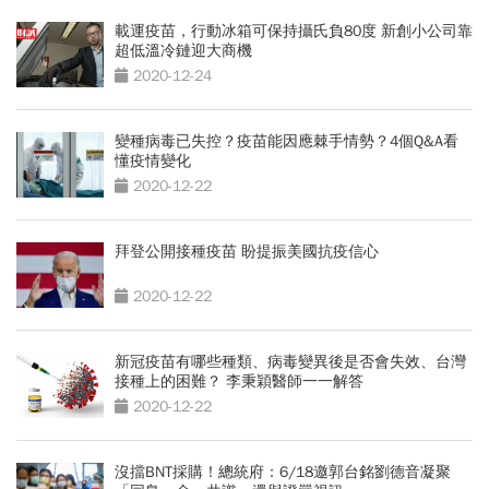
載運疫苗，行動冰箱可保持攝氏負80度 新創小公司靠
超低溫冷鏈迎大商機
2020-12-24
變種病毒已失控？疫苗能因應棘手情勢？4個Q&A看
懂疫情變化
2020-12-22
拜登公開接種疫苗 盼提振美國抗疫信心
2020-12-22
新冠疫苗有哪些種類、病毒變異後是否會失效、台灣
接種上的困難？ 李秉穎醫師一一解答
2020-12-22
沒擋BNT採購！總統府：6/18邀郭台銘劉德音凝聚