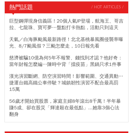
熱門話題
/ HOT ARTICLES /
巨型鋼彈現身信義區！20個人氣IP登場，航海王、哥吉
拉、七龍珠、寶可夢…盤點打卡熱點，活動只到這天
天氣／白海豚颱風最新路徑！北北基桃暴風圈侵襲率曝
光、8/7颱風假？三颱怎麼走，10日報先看
慈濟被騙10億為何5年不報警、錢找到才認？他好奇：
當年財報怎麼編…陳時中背「擋疫苗」黑鍋只求1件事
漢光演習斷網、防空演習時間！影響範圍、交通異動…
捷運台鐵高鐵公車停駛？城鎮韌性演習不配合最高罰
15萬
56歲才開始買股票，家庭主婦8年滾出8千萬！半年暴
賺5成、卻在股災「輝達殺在最低點」...她靠3個心法
翻身