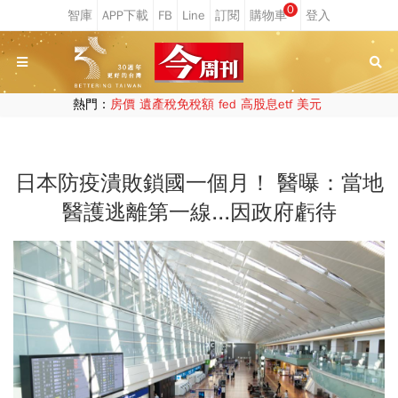
0
熱門：
房價
遺產稅免稅額
fed
高股息etf
美元
日本防疫潰敗鎖國一個月！ 醫曝：當地
醫護逃離第一線...因政府虧待