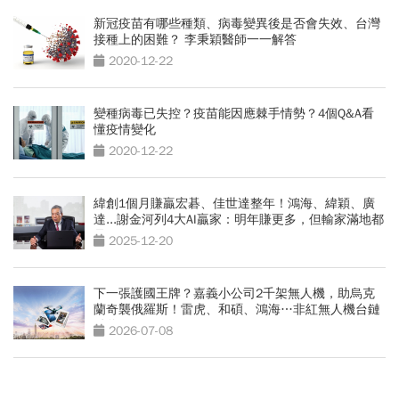
新冠疫苗有哪些種類、病毒變異後是否會失效、台灣
接種上的困難？ 李秉穎醫師一一解答
2020-12-22
變種病毒已失控？疫苗能因應棘手情勢？4個Q&A看
懂疫情變化
2020-12-22
緯創1個月賺贏宏碁、佳世達整年！鴻海、緯穎、廣
達...謝金河列4大AI贏家：明年賺更多，但輸家滿地都
是
2025-12-20
下一張護國王牌？嘉義小公司2千架無人機，助烏克
蘭奇襲俄羅斯！雷虎、和碩、鴻海…非紅無人機台鏈
點將
2026-07-08