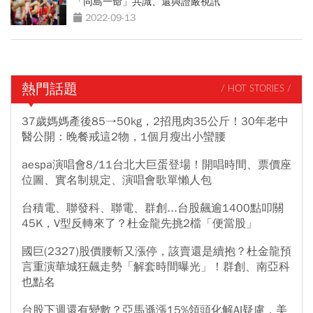
「同島一命」共識、還與證嚴視訊
2022-09-13
熱門話題
/ HOT STORIES /
37歲媽媽產後85→50kg，2招甩肉35公斤！30年老中
醫公開：晚餐戒這2物，1個月瘦出小蠻腰
aespa演唱會8/11台北大巨蛋登場！開唱時間、票價座
位圖、實名制規定、演唱會歌單懶人包
台積電、聯發科、聯電、群創...台股飆逾1400點叩關
45K，V型反轉來了？杜金龍先挑2檔「便當股」
國巨(2327)股價腰斬又漲停，該賣還是續抱？杜金龍預
言重演華城狂飆走勢「解套時間曝光」！群創、南亞科
也點名
台股下週還有變數？亞馬遜漲15%領頭化解AI疑慮，美