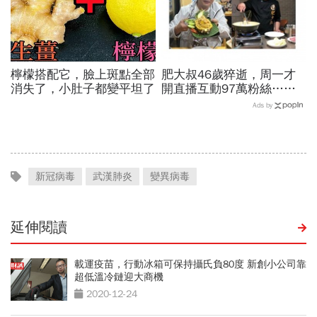
檸檬搭配它，臉上斑點全部
肥大叔46歲猝逝，周一才
消失了，小肚子都變平坦了
開直播互動97萬粉絲…常
連續工作17小時，死因和
Ads by
爆瘦有關？體重異常減輕9
警訊
新冠病毒
武漢肺炎
變異病毒
延伸閱讀
載運疫苗，行動冰箱可保持攝氏負80度 新創小公司靠
超低溫冷鏈迎大商機
2020-12-24