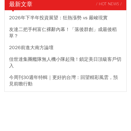
最新文章
/ HOT NEWS /
2026年下半年投資展望：狂熱漲勢 vs 嚴峻現實
友達二把手柯富仁裸辭內幕！「落後群創」成最後稻
草？
2026前進大南方論壇
佳世達集團艦隊無人機小隊起飛！鎖定美日頂級客戶切
入
今周刊30週年特輯｜更好的台灣：回望精彩風雲，預
見前瞻行動