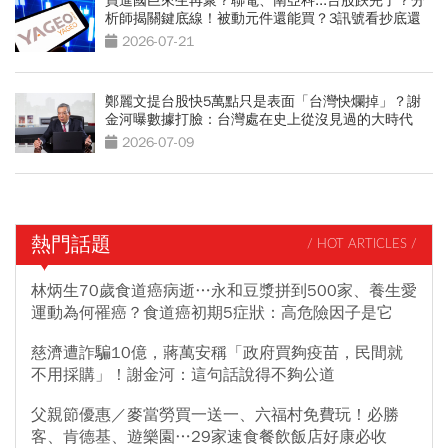
買進國巨來生再聚？聯電、南亞科...台股跌完了？分
析師揭關鍵底線！被動元件還能買？3訊號看抄底還
是接刀
2026-07-21
鄭麗文提台股快5萬點只是表面「台灣快爛掉」？謝
金河曝數據打臉：台灣處在史上從沒見過的大時代
2026-07-09
熱門話題
/ HOT ARTICLES /
林炳生70歲食道癌病逝…永和豆漿拼到500家、養生愛
運動為何罹癌？食道癌初期5症狀：高危險因子是它
慈濟遭詐騙10億，蔣萬安稱「政府買夠疫苗，民間就
不用採購」！謝金河：這句話說得不夠公道
父親節優惠／麥當勞買一送一、六福村免費玩！必勝
客、肯德基、遊樂園…29家速食餐飲飯店好康必收