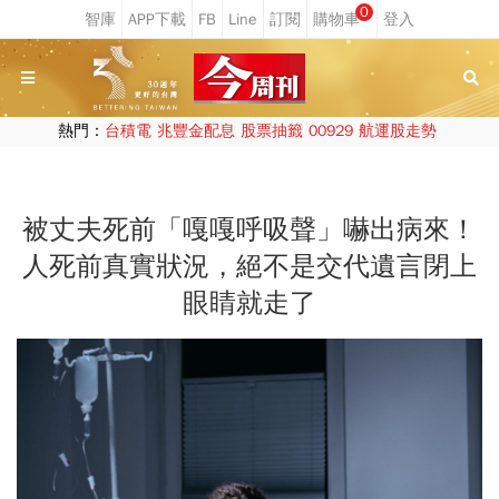
0
熱門：
台積電
兆豐金配息
股票抽籤
00929
航運股走勢
被丈夫死前「嘎嘎呼吸聲」嚇出病來！
人死前真實狀況，絕不是交代遺言閉上
眼睛就走了