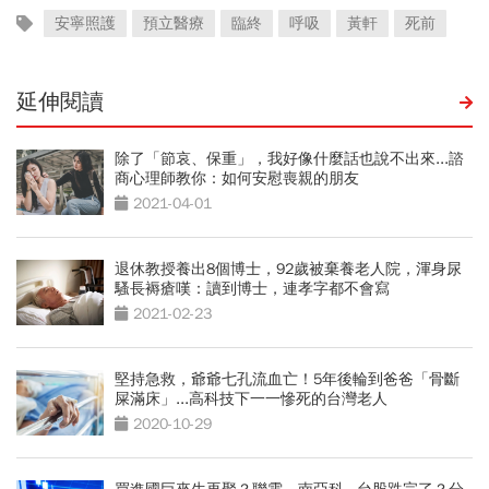
安寧照護
預立醫療
臨終
呼吸
黃軒
死前
延伸閱讀
除了「節哀、保重」，我好像什麼話也說不出來...諮
商心理師教你：如何安慰喪親的朋友
2021-04-01
退休教授養出8個博士，92歲被棄養老人院，渾身尿
騷長褥瘡嘆：讀到博士，連孝字都不會寫
2021-02-23
堅持急救，爺爺七孔流血亡！5年後輪到爸爸「骨斷
屎滿床」...高科技下一一慘死的台灣老人
2020-10-29