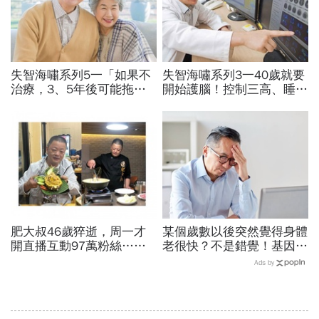
失智海嘯系列5一「如果不
失智海嘯系列3一40歲就要
治療，3、5年後可能拖垮
開始護腦！控制三高、睡眠
小孩」...2款新藥問世，有
品質…抗遺忘不是從發病當
助減緩認知能力下降速度
天算起
肥大叔46歲猝逝，周一才
某個歲數以後突然覺得身體
開直播互動97萬粉絲…常
老很快？不是錯覺！基因醫
連續工作17小時，死因和
師：人類44歲、60歲「斷
Ads by
爆瘦有關？體重異常減輕9
崖式衰老」，6招延緩老化
警訊