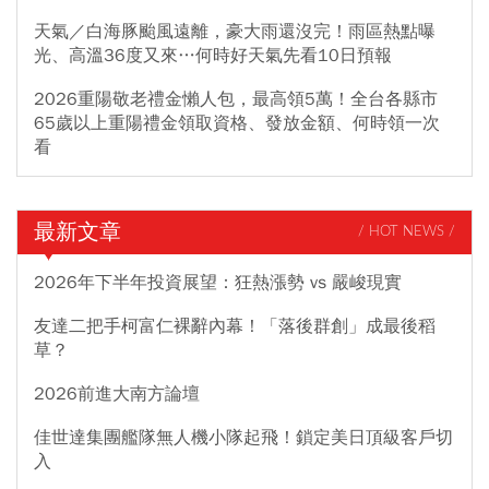
天氣／白海豚颱風遠離，豪大雨還沒完！雨區熱點曝
光、高溫36度又來…何時好天氣先看10日預報
2026重陽敬老禮金懶人包，最高領5萬！全台各縣市
65歲以上重陽禮金領取資格、發放金額、何時領一次
看
最新文章
/ HOT NEWS /
2026年下半年投資展望：狂熱漲勢 vs 嚴峻現實
友達二把手柯富仁裸辭內幕！「落後群創」成最後稻
草？
2026前進大南方論壇
佳世達集團艦隊無人機小隊起飛！鎖定美日頂級客戶切
入