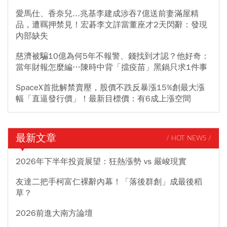
愛馬仕、香奈兒...兆基李建成涉吞7億送前妻滿屋精
品，遭羈押禁見！宏碁李文詳當董座才2天閃辭：發現
內部缺失
慈濟被騙10億為何5年不報警、錢找到才認？他好奇：
當年財報怎麼編…陳時中背「擋疫苗」黑鍋只求1件事
SpaceX首批解禁賣壓，股價不跌反暴漲15%創最大漲
幅「直逼發行價」！最新目標價：有6成上漲空間
最新文章
/ HOT NEWS /
2026年下半年投資展望：狂熱漲勢 vs 嚴峻現實
友達二把手柯富仁裸辭內幕！「落後群創」成最後稻
草？
2026前進大南方論壇