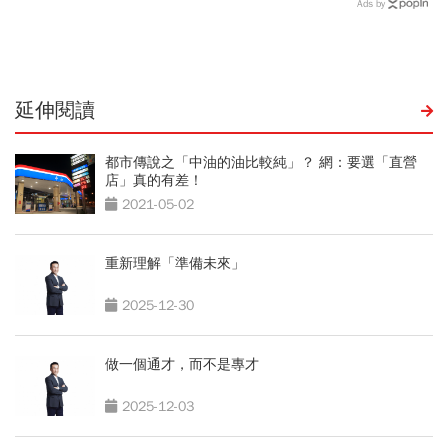
品質…抗遺忘不是從發病當
冰箱可以放多久？醫：含奶
Ads by
天算起
咖啡超過「這時間」別喝了
延伸閱讀
都市傳說之「中油的油比較純」？ 網：要選「直營
店」真的有差！
2021-05-02
重新理解「準備未來」
2025-12-30
做一個通才，而不是專才
2025-12-03