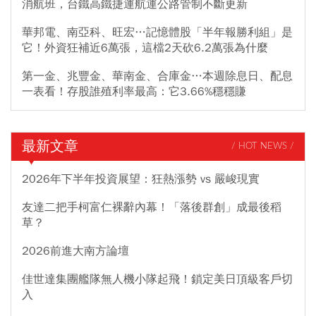
消航班，台鐵高鐵捷運航運公路管制不斷更新
華邦電、南亞科、旺宏…記憶體股「半年報勝利組」是
它！外資狂補近6萬張，這檔2天砍6.2萬張為什麼
第一金、兆豐金、華南金、合庫金…本週除息日、配息
一表看！存股誰殖利率最高：它3.66%穩穩賺
最新文章
/ HOT NEWS /
2026年下半年投資展望：狂熱漲勢 vs 嚴峻現實
友達二把手柯富仁裸辭內幕！「落後群創」成最後稻
草？
2026前進大南方論壇
佳世達集團艦隊無人機小隊起飛！鎖定美日頂級客戶切
入