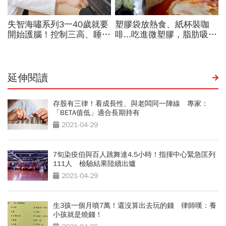
延伸閱讀
存股有三律！看成長性、與老闆同一陣線 專家：
「BETA值低」適合長期持有
2021-04-29
7旬染疫伯與百人跳舞達4.5小時！指揮中心緊急匡列
111人 檢驗結果陸續出爐
2021-04-29
生3孩一個月噴7萬！還沒算出去玩的錢 律師嘆：養
小孩就是燒錢！