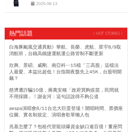
2025-08-13
熱門話題
/ HOT STORIES /
白海豚颱風交通異動》華航、長榮、虎航、星宇8/9取
消航班，台鐵高鐵捷運航運公路管制不斷更新
欣興、景碩、威剛、南亞科…15檔「三高股」這檔法
人最愛、本益比超低！台指期夜盤先上45K，台股明開
飆？
慈濟遭詐騙10億，蔣萬安稱「政府買夠疫苗，民間就
不用採購」！謝金河：這句話說得不夠公道
aespa演唱會8/11台北大巨蛋登場！開唱時間、票價座
位圖、實名制規定、演唱會歌單懶人包
兆基怎麼了？包租代管龍頭爆資金缺口逾百億！董座閃