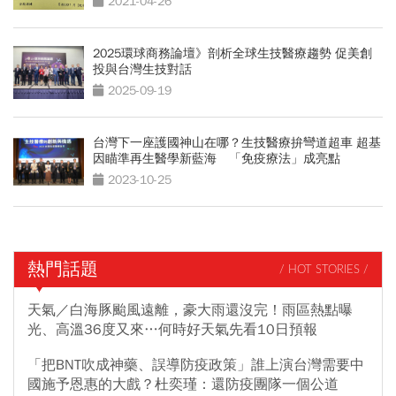
2021-04-26
2025環球商務論壇》剖析全球生技醫療趨勢 促美創
投與台灣生技對話
2025-09-19
台灣下一座護國神山在哪？生技醫療拚彎道超車 超基
因瞄準再生醫學新藍海 「免疫療法」成亮點
2023-10-25
熱門話題
/ HOT STORIES /
天氣／白海豚颱風遠離，豪大雨還沒完！雨區熱點曝
光、高溫36度又來…何時好天氣先看10日預報
「把BNT吹成神藥、誤導防疫政策」誰上演台灣需要中
國施予恩惠的大戲？杜奕瑾：還防疫團隊一個公道