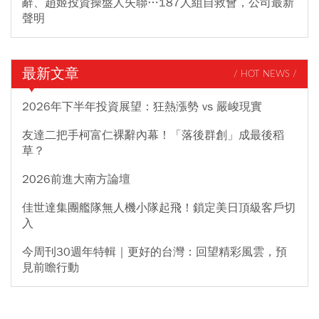
辭、趙姬投資操盤人失聯…187人組自救會，公司最新
聲明
最新文章
/ HOT NEWS /
2026年下半年投資展望：狂熱漲勢 vs 嚴峻現實
友達二把手柯富仁裸辭內幕！「落後群創」成最後稻
草？
2026前進大南方論壇
佳世達集團艦隊無人機小隊起飛！鎖定美日頂級客戶切
入
今周刊30週年特輯｜更好的台灣：回望精彩風雲，預
見前瞻行動