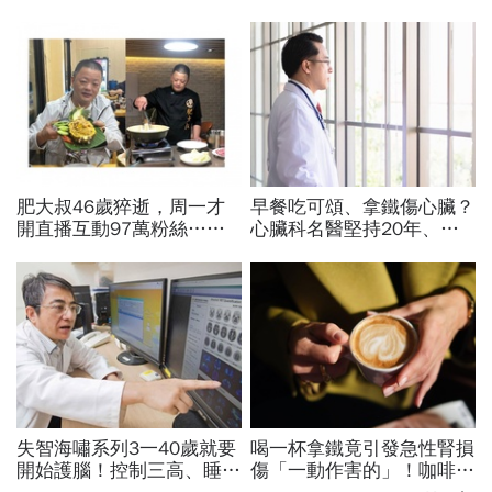
肥大叔46歲猝逝，周一才
早餐吃可頌、拿鐵傷心臟？
開直播互動97萬粉絲…常
心臟科名醫堅持20年、早
連續工作17小時，死因和
上9點前不做「5件事」：
爆瘦有關？體重異常減輕9
喝咖啡前先喝「這1杯」更
警訊
護心
失智海嘯系列3一40歲就要
喝一杯拿鐵竟引發急性腎損
開始護腦！控制三高、睡眠
傷「一動作害的」！咖啡冰