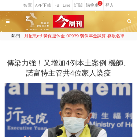
0
熱門：
月配息etf
勞保退休金
00939
勞保年金試算
存股名單
傳染力強！又增加4例本土案例 機師、
諾富特主管共4位家人染疫