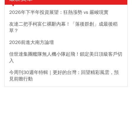
2026年下半年投資展望：狂熱漲勢 vs 嚴峻現實
友達二把手柯富仁裸辭內幕！「落後群創」成最後稻
草？
2026前進大南方論壇
佳世達集團艦隊無人機小隊起飛！鎖定美日頂級客戶切
入
今周刊30週年特輯｜更好的台灣：回望精彩風雲，預
見前瞻行動