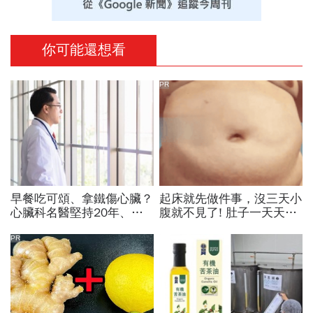
你可能還想看
PR
早餐吃可頌、拿鐵傷心臟？
起床就先做件事，沒三天小
心臟科名醫堅持20年、早
腹就不見了! 肚子一天天變
上9點前不做「5件事」：
小！
喝咖啡前先喝「這1杯」更
PR
護心