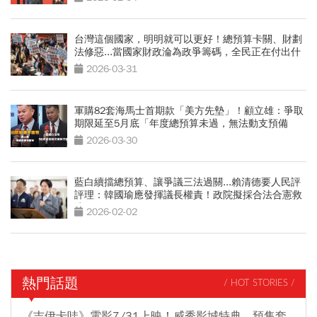
台灣這個國家，明明就可以更好！總預算卡關、財劃
法修惡...當國家財政淪為政爭籌碼，全民正在付出什
麼代價？
2026-03-31
軍購82套海馬士首期款「美方先墊」！顧立雄：爭取
期限延至5月底「年度總預算未過，無法動支預備
金」
2026-03-30
藍白續擋總預算、讓爭議三法過關...賴清德要人民評
評理：韓國瑜應發揮議長權責！政院擬採合法合憲救
濟
2026-02-02
熱門話題
/ HOT STORIES /
《吉伊卡哇》電影7/31上映！威秀影城特典、預售套