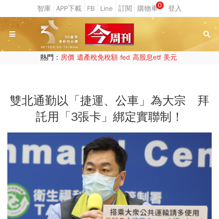
0
熱門：
房價
遺產稅免稅額
fed
高股息etf
美元
雙北通勤以「捷運、公車」為大宗 拜
託用「3張卡」綁定實聯制！