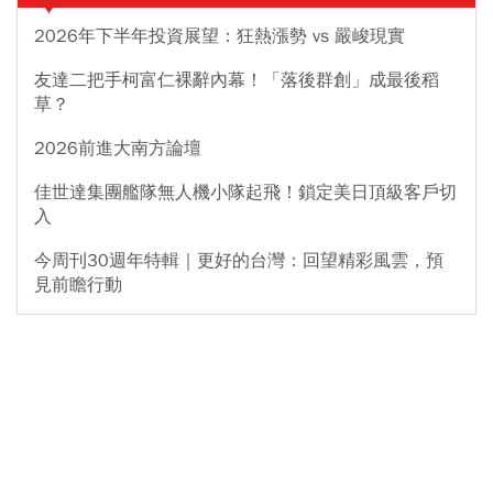
2026年下半年投資展望：狂熱漲勢 vs 嚴峻現實
友達二把手柯富仁裸辭內幕！「落後群創」成最後稻
草？
2026前進大南方論壇
佳世達集團艦隊無人機小隊起飛！鎖定美日頂級客戶切
入
今周刊30週年特輯｜更好的台灣：回望精彩風雲，預
見前瞻行動