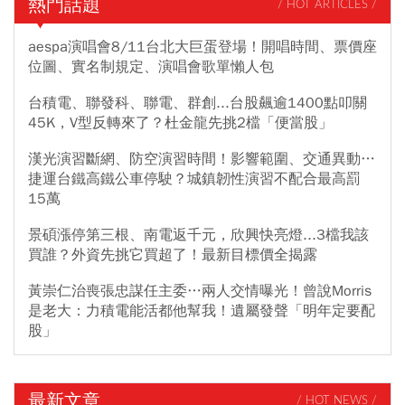
熱門話題
/ HOT ARTICLES /
aespa演唱會8/11台北大巨蛋登場！開唱時間、票價座
位圖、實名制規定、演唱會歌單懶人包
台積電、聯發科、聯電、群創...台股飆逾1400點叩關
45K，V型反轉來了？杜金龍先挑2檔「便當股」
漢光演習斷網、防空演習時間！影響範圍、交通異動…
捷運台鐵高鐵公車停駛？城鎮韌性演習不配合最高罰
15萬
景碩漲停第三根、南電返千元，欣興快亮燈...3檔我該
買誰？外資先挑它買超了！最新目標價全揭露
黃崇仁治喪張忠謀任主委…兩人交情曝光！曾說Morris
是老大：力積電能活都他幫我！遺屬發聲「明年定要配
股」
最新文章
/ HOT NEWS /