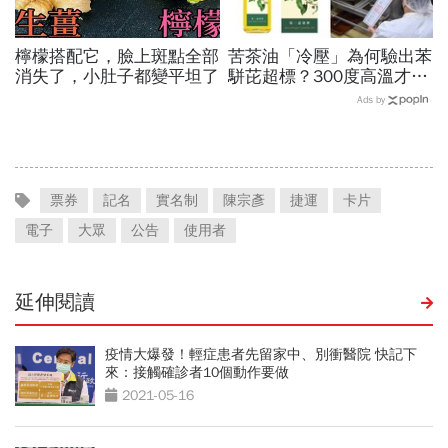
檸檬搭配它，臉上斑點全部
苦茶油「冷壓」為何驗出苯
消失了，小肚子都變平坦了
駢芘超標？300度高溫才大
量形成，哪個環節出問題？
Ads by
顏宗海籲這件事
票券
記名
實名制
陳宗彥
捷運
卡片
電子
大眾
公告
使用者
延伸閱讀
疫情大爆發！輕症患者先留家中、別衝醫院 快記下
來：接觸確診者10個動作要做
2021-05-16