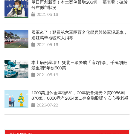
單日再創新高！本土案例暴增206例 一張表看：確診
分布縣市狀況
2021-05-16
國軍來了！動員第六軍團百名化學兵與陸軍悍馬車，
進駐萬華地毯式大消毒
2021-05-16
本土病例暴增！ 雙北三級警戒「這7件事」千萬別做
最重關5年罰500萬
2021-05-16
1000萬退休金年領5％，20年後會燒光？買0056剩
870萬，0050竟有2854萬...存金融股呢？安心養老殘
酷真相
2026-07-22