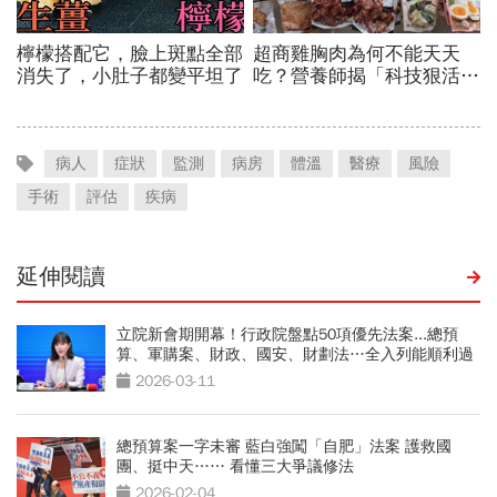
病人
症狀
監測
病房
體溫
醫療
風險
手術
評估
疾病
延伸閱讀
立院新會期開幕！行政院盤點50項優先法案...總預
算、軍購案、財政、國安、財劃法…全入列能順利過
關？
2026-03-11
總預算案一字未審 藍白強闖「自肥」法案 護救國
團、挺中天…… 看懂三大爭議修法
2026-02-04