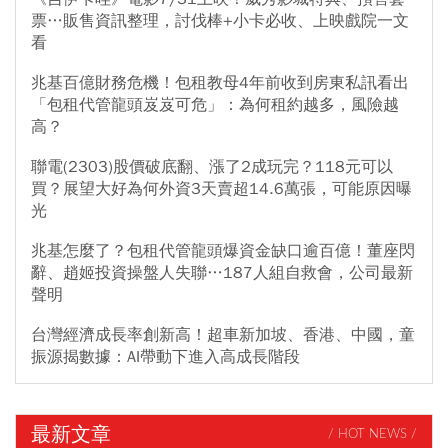
票…販售資訊整理，討伐棒+小卡必收、上映戲院一文
看
兆基百億財務危機！包租教母4年前收到房東私訊看出
「包租代管龍頭岌岌可危」：為何租約越多，風險越
高？
聯電(2303)股價破底翻、漲了2成玩完？118元可以
買？展望大好為何外資3天賣超14.6萬張，可能原因曝
光
兆基怎麼了？包租代管龍頭爆資金缺口逾百億！董座閃
辭、趙姬投資操盤人失聯…187人組自救會，公司最新
聲明
台灣經濟成長率創新高！超車新加坡、香港、中國，童
振源揭數據：AI帶動下進入高成長階段
最新文章
/ HOT NEWS /