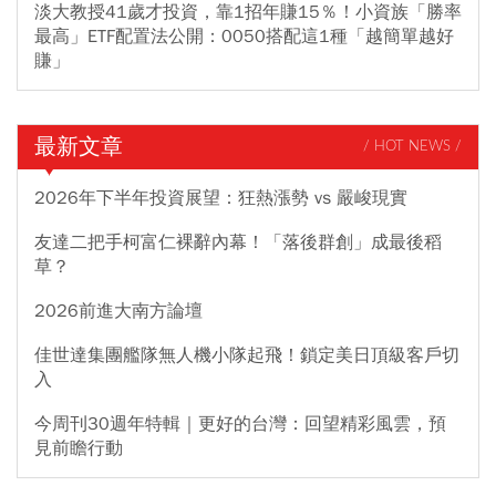
淡大教授41歲才投資，靠1招年賺15％！小資族「勝率
最高」ETF配置法公開：0050搭配這1種「越簡單越好
賺」
最新文章
/ HOT NEWS /
2026年下半年投資展望：狂熱漲勢 vs 嚴峻現實
友達二把手柯富仁裸辭內幕！「落後群創」成最後稻
草？
2026前進大南方論壇
佳世達集團艦隊無人機小隊起飛！鎖定美日頂級客戶切
入
今周刊30週年特輯｜更好的台灣：回望精彩風雲，預
見前瞻行動