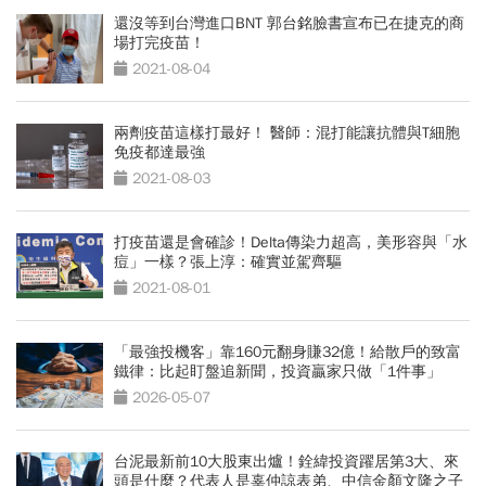
還沒等到台灣進口BNT 郭台銘臉書宣布已在捷克的商
場打完疫苗！
2021-08-04
兩劑疫苗這樣打最好！ 醫師：混打能讓抗體與T細胞
免疫都達最強
2021-08-03
打疫苗還是會確診！Delta傳染力超高，美形容與「水
痘」一樣？張上淳：確實並駕齊驅
2021-08-01
「最強投機客」靠160元翻身賺32億！給散戶的致富
鐵律：比起盯盤追新聞，投資贏家只做「1件事」
2026-05-07
台泥最新前10大股東出爐！銓緯投資躍居第3大、來
頭是什麼？代表人是辜仲諒表弟、中信金顏文隆之子