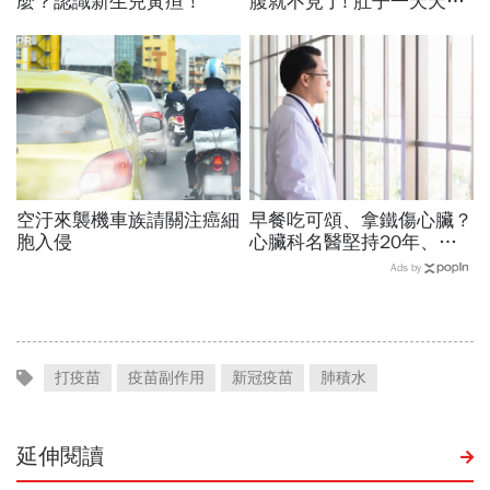
麼？認識新生兒黃疸！
腹就不見了! 肚子一天天變
小！
PR
空汙來襲機車族請關注癌細
早餐吃可頌、拿鐵傷心臟？
胞入侵
心臟科名醫堅持20年、早
上9點前不做「5件事」：
Ads by
喝咖啡前先喝「這1杯」更
護心
打疫苗
疫苗副作用
新冠疫苗
肺積水
延伸閱讀