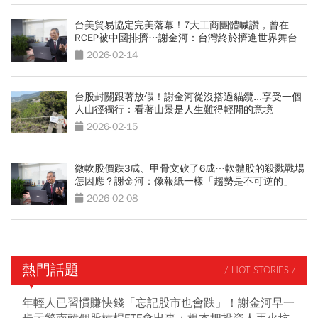
台美貿易協定完美落幕！7大工商團體喊讚，曾在
RCEP被中國排擠…謝金河：台灣終於擠進世界舞台
2026-02-14
台股封關跟著放假！謝金河從沒搭過貓纜...享受一個
人山徑獨行：看著山景是人生難得輕閒的意境
2026-02-15
微軟股價跌3成、甲骨文砍了6成…軟體股的殺戮戰場
怎因應？謝金河：像報紙一樣「趨勢是不可逆的」
2026-02-08
熱門話題
/ HOT STORIES /
年輕人已習慣賺快錢「忘記股市也會跌」！謝金河早一