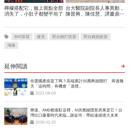
BNT疫苗
捷克
郭台銘打疫苗
郭台銘捐疫苗
鴻海
延伸閱讀
你選國產疫苗了嗎？高端累計50萬劑就開打 再過幾
天「這時間」有機會「達標」
2021-08-04
輝達、AMD都進駐這裡，AI供應鏈隱形房東是它！台
灣出口爆量時代來臨...謝金河：帶給遠雄港大未來
2026-02-25