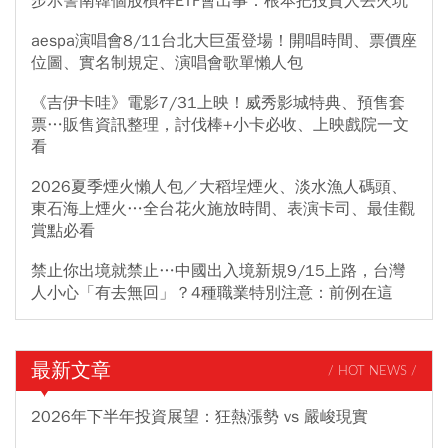
步示警南韓個股槓桿ETF會出事：根本把投資人丟火坑
aespa演唱會8/11台北大巨蛋登場！開唱時間、票價座
位圖、實名制規定、演唱會歌單懶人包
《吉伊卡哇》電影7/31上映！威秀影城特典、預售套
票…販售資訊整理，討伐棒+小卡必收、上映戲院一文
看
2026夏季煙火懶人包／大稻埕煙火、淡水漁人碼頭、
東石海上煙火…全台花火施放時間、表演卡司、最佳觀
賞點必看
禁止你出境就禁止…中國出入境新規9/15上路，台灣
人小心「有去無回」？4種職業特別注意：前例在這
最新文章
/ HOT NEWS /
2026年下半年投資展望：狂熱漲勢 vs 嚴峻現實