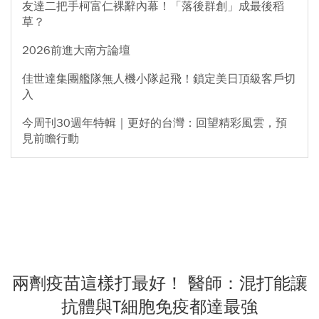
友達二把手柯富仁裸辭內幕！「落後群創」成最後稻
草？
2026前進大南方論壇
佳世達集團艦隊無人機小隊起飛！鎖定美日頂級客戶切
入
今周刊30週年特輯｜更好的台灣：回望精彩風雲，預
見前瞻行動
兩劑疫苗這樣打最好！ 醫師：混打能讓
抗體與T細胞免疫都達最強