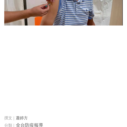
蕭婷方
全台防疫報導