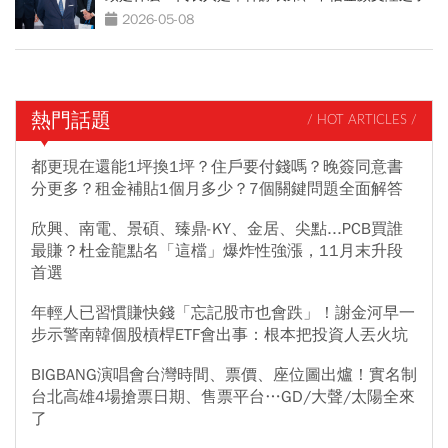
2026-05-08
熱門話題
/ HOT ARTICLES /
都更現在還能1坪換1坪？住戶要付錢嗎？晚簽同意書
分更多？租金補貼1個月多少？7個關鍵問題全面解答
欣興、南電、景碩、臻鼎-KY、金居、尖點...PCB買誰
最賺？杜金龍點名「這檔」爆炸性強漲，11月末升段
首選
年輕人已習慣賺快錢「忘記股市也會跌」！謝金河早一
步示警南韓個股槓桿ETF會出事：根本把投資人丟火坑
BIGBANG演唱會台灣時間、票價、座位圖出爐！實名制
台北高雄4場搶票日期、售票平台…GD/大聲/太陽全來
了