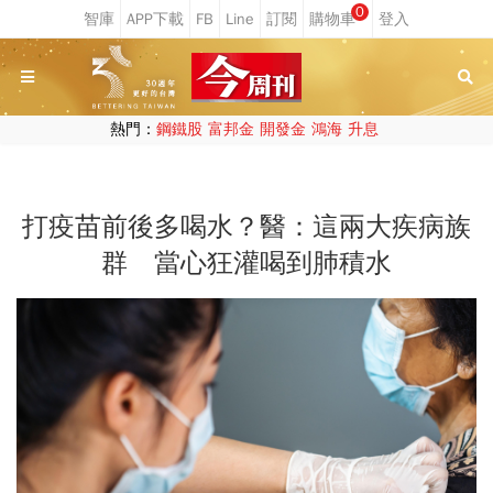
0
熱門：
鋼鐵股
富邦金
開發金
鴻海
升息
打疫苗前後多喝水？醫：這兩大疾病族
群 當心狂灌喝到肺積水